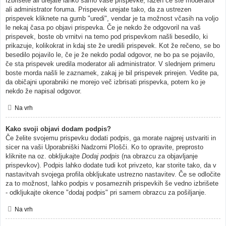
Izbrišete ali urejate lahko samo vaše prispevke, razen če ste moderator
ali administrator foruma. Prispevek urejate tako, da za ustrezen
prispevek kliknete na gumb "uredi", vendar je ta možnost včasih na voljo
le nekaj časa po objavi prispevka. Če je nekdo že odgovoril na vaš
prispevek, boste ob vrnitvi na temo pod prispevkom našli besedilo, ki
prikazuje, kolikokrat in kdaj ste že uredili prispevek. Kot že rečeno, se bo
besedilo pojavilo le, če je že nekdo podal odgovor, ne bo pa se pojavilo,
če sta prispevek uredila moderator ali administrator. V slednjem primeru
boste morda našli le zaznamek, zakaj je bil prispevek prirejen. Vedite pa,
da običajni uporabniki ne morejo več izbrisati prispevka, potem ko je
nekdo že napisal odgovor.
Na vrh
Kako svoji objavi dodam podpis?
Če želite svojemu prispevku dodati podpis, ga morate najprej ustvariti in
sicer na vaši Uporabniški Nadzorni Plošči. Ko to opravite, preprosto
kliknite na oz. obkljukajte
Dodaj podpis
(na obrazcu za objavljanje
prispevkov). Podpis lahko dodate tudi kot privzeto, kar storite tako, da v
nastavitvah svojega profila obkljukate ustrezno nastavitev. Če se odločite
za to možnost, lahko podpis v posameznih prispevkih še vedno izbrišete
- odkljukajte okence "dodaj podpis" pri samem obrazcu za pošiljanje.
Na vrh