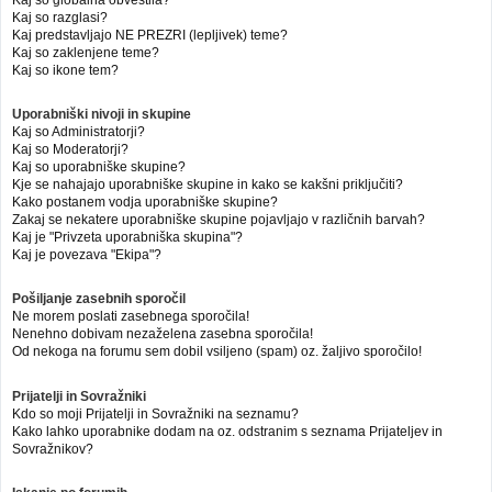
Kaj so globalna obvestila?
Kaj so razglasi?
Kaj predstavljajo NE PREZRI (lepljivek) teme?
Kaj so zaklenjene teme?
Kaj so ikone tem?
Uporabniški nivoji in skupine
Kaj so Administratorji?
Kaj so Moderatorji?
Kaj so uporabniške skupine?
Kje se nahajajo uporabniške skupine in kako se kakšni priključiti?
Kako postanem vodja uporabniške skupine?
Zakaj se nekatere uporabniške skupine pojavljajo v različnih barvah?
Kaj je "Privzeta uporabniška skupina"?
Kaj je povezava "Ekipa"?
Pošiljanje zasebnih sporočil
Ne morem poslati zasebnega sporočila!
Nenehno dobivam nezaželena zasebna sporočila!
Od nekoga na forumu sem dobil vsiljeno (spam) oz. žaljivo sporočilo!
Prijatelji in Sovražniki
Kdo so moji Prijatelji in Sovražniki na seznamu?
Kako lahko uporabnike dodam na oz. odstranim s seznama Prijateljev in
Sovražnikov?