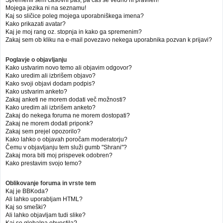
Mojega jezika ni na seznamu!
Kaj so sličice poleg mojega uporabniškega imena?
Kako prikazati avatar?
Kaj je moj rang oz. stopnja in kako ga spremenim?
Zakaj sem ob kliku na e-mail povezavo nekega uporabnika pozvan k prijavi?
Poglavje o objavljanju
Kako ustvarim novo temo ali objavim odgovor?
Kako uredim ali izbrišem objavo?
Kako svoji objavi dodam podpis?
Kako ustvarim anketo?
Zakaj anketi ne morem dodati več možnosti?
Kako uredim ali izbrišem anketo?
Zakaj do nekega foruma ne morem dostopati?
Zakaj ne morem dodati priponk?
Zakaj sem prejel opozorilo?
Kako lahko o objavah poročam moderatorju?
Čemu v objavljanju tem služi gumb "Shrani"?
Zakaj mora biti moj prispevek odobren?
Kako prestavim svojo temo?
Oblikovanje foruma in vrste tem
Kaj je BBKoda?
Ali lahko uporabljam HTML?
Kaj so smeški?
Ali lahko objavljam tudi slike?