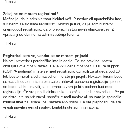
Na vrh
Zakaj se ne morem registrirati?
Možno je, da je administrator blokiral vaš IP naslov ali uporabniško ime,
s katerim se skušate registrirati. Možno je tudi, da je administrator
onemogočil registracijo, da bi preprečil vstop novih obiskovalcev. Z
vprašanji se obrnite na administratorja foruma.
Na vrh
Registriral sem se, vendar se ne morem prijaviti!
Najprej preverite uporabniško ime in geslo. Če sta pravilna, potem
obstajata dve možni težavi. Če je vključena možnost "COPPA support"
(COPPA podpora) in ste se med registracijo označili za starega pod 13
let, boste morali slediti navodilom, ki ste jih prejeli. Nekateri forumi bodo
od vas ali od administratorja celo zahtevali ponovno registracijo, predno
se boste lahko prijavili; ta informacija vam je bila podana tudi med
registracijo. Če ste prejeli elektronsko sporočilo, sledite navodilom, če pa
ga niste, ste najbrž vnesli napačni e-mail naslov ali pa vam je sporočilo
izbrisal filter za "spam" oz. nezaželeno pošto. Če ste prepričani, da ste
vnesli pravilen e-mail naslov, kontaktirajte administratorja.
Na vrh