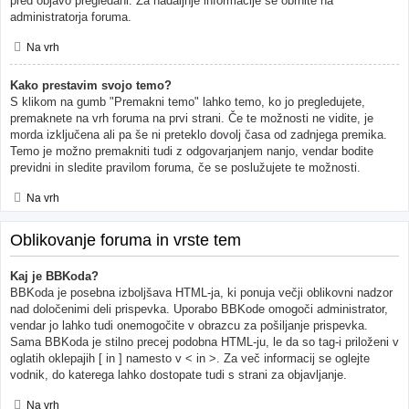
pred objavo pregledani. Za nadaljnje informacije se obrnite na
administratorja foruma.
Na vrh
Kako prestavim svojo temo?
S klikom na gumb "Premakni temo" lahko temo, ko jo pregledujete,
premaknete na vrh foruma na prvi strani. Če te možnosti ne vidite, je
morda izključena ali pa še ni preteklo dovolj časa od zadnjega premika.
Temo je možno premakniti tudi z odgovarjanjem nanjo, vendar bodite
previdni in sledite pravilom foruma, če se poslužujete te možnosti.
Na vrh
Oblikovanje foruma in vrste tem
Kaj je BBKoda?
BBKoda je posebna izboljšava HTML-ja, ki ponuja večji oblikovni nadzor
nad določenimi deli prispevka. Uporabo BBKode omogoči administrator,
vendar jo lahko tudi onemogočite v obrazcu za pošiljanje prispevka.
Sama BBKoda je stilno precej podobna HTML-ju, le da so tag-i priloženi v
oglatih oklepajih [ in ] namesto v < in >. Za več informacij se oglejte
vodnik, do katerega lahko dostopate tudi s strani za objavljanje.
Na vrh