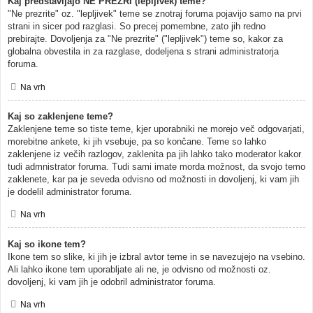
Kaj predstavljajo NE PREZRI (lepljivek) teme?
"Ne prezrite" oz. "lepljivek" teme se znotraj foruma pojavijo samo na prvi
strani in sicer pod razglasi. So precej pomembne, zato jih redno
prebirajte. Dovoljenja za "Ne prezrite" ("lepljivek") teme so, kakor za
globalna obvestila in za razglase, dodeljena s strani administratorja
foruma.
Na vrh
Kaj so zaklenjene teme?
Zaklenjene teme so tiste teme, kjer uporabniki ne morejo več odgovarjati,
morebitne ankete, ki jih vsebuje, pa so končane. Teme so lahko
zaklenjene iz večih razlogov, zaklenita pa jih lahko tako moderator kakor
tudi admnistrator foruma. Tudi sami imate morda možnost, da svojo temo
zaklenete, kar pa je seveda odvisno od možnosti in dovoljenj, ki vam jih
je dodelil administrator foruma.
Na vrh
Kaj so ikone tem?
Ikone tem so slike, ki jih je izbral avtor teme in se navezujejo na vsebino.
Ali lahko ikone tem uporabljate ali ne, je odvisno od možnosti oz.
dovoljenj, ki vam jih je odobril administrator foruma.
Na vrh