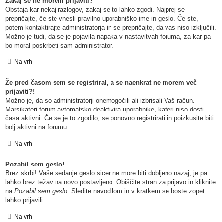
Zakaj se ne morem prijaviti?
Obstaja kar nekaj razlogov, zakaj se to lahko zgodi. Najprej se
prepričajte, če ste vnesli pravilno uporabniško ime in geslo. Če ste,
potem kontaktirajte administratorja in se prepričajte, da vas niso izključili.
Možno je tudi, da se je pojavila napaka v nastavitvah foruma, za kar pa
bo moral poskrbeti sam administrator.
Na vrh
Že pred časom sem se registriral, a se naenkrat ne morem več
prijaviti?!
Možno je, da so administratorji onemogočili ali izbrisali Vaš račun.
Marsikateri forum avtomatsko deaktivira uporabnike, kateri niso dosti
časa aktivni. Če se je to zgodilo, se ponovno registrirati in poizkusite biti
bolj aktivni na forumu.
Na vrh
Pozabil sem geslo!
Brez skrbi! Vaše sedanje geslo sicer ne more biti dobljeno nazaj, je pa
lahko brez težav na novo postavljeno. Obiščite stran za prijavo in kliknite
na
Pozabil sem geslo
. Sledite navodilom in v kratkem se boste zopet
lahko prijavili.
Na vrh