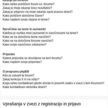
Iskanje po forumih
Kako lahko preiščem forum oz. forume?
Zakaj je moje iskanje brez rezultatov?
Zakaj je odgovor na moje iskanje zgolj prazna stran!?
Kako poiščem določene člane?
Kako najdem svoje objave in teme?
Naročnine na teme in zaznamki
Kakšna je razlika med zaznamki in naročninami na teme?
Kako se na določene teme naročim?
Kako se na določene forume naročim?
Kako svojo naročnino odstranim?
Priponke
Katere priponke so dovoljene na tem forumu?
Kako najdem svoje priponke?
O programu phpBB
Kdo je ustvaril ta forum?
Zakaj funkcija X ni na voljo?
Koga lahko kontaktiram glede zlorab in pravnih zadev v zvezi s tem forumom?
Kako kontaktiram skrbnika strani?
Vprašanja v zvezi z registracijo in prijavo