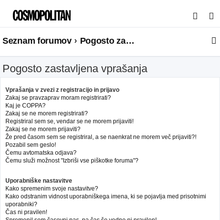
I
s
Seznam forumov
Pogosto zastavljena vprašanja
k
a
Pogosto zastavljena vprašanja
n
j
Vprašanja v zvezi z registracijo in prijavo
e
Zakaj se pravzaprav moram registrirati?
Kaj je COPPA?
Zakaj se ne morem registrirati?
Registriral sem se, vendar se ne morem prijaviti!
Zakaj se ne morem prijaviti?
Že pred časom sem se registriral, a se naenkrat ne morem več prijaviti?!
Pozabil sem geslo!
Čemu avtomatska odjava?
Čemu služi možnost "Izbriši vse piškotke foruma"?
Uporabniške nastavitve
Kako spremenim svoje nastavitve?
Kako odstranim vidnost uporabniškega imena, ki se pojavlja med prisotnimi
uporabniki?
Čas ni pravilen!
Spremenil sem časovni pas, pa čas še vedno ni pravilen!