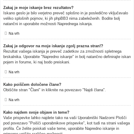
Zakaj je moje iskanje brez rezultatov?
Iskano geslo je bilo verjetno preveč splošno in je posledično vključevalo
veliko splošnih pojmov, ki jih phpBB3 nima zabeleženih. Bodite bolj
natančni in uporabite možnosti Naprednega iskanja.
Na vrh
Zakaj je odgovor na moje iskanje zgolj prazna stran!?
Rezultat vašega iskanja je preveč zadetkov za zmožnosti spletnega
brskalnika. Uporabite "Napredno iskanje" in bolj natančno definirajte iskan
pojem in forume, ki naj bodo preiskani.
Na vrh
Kako poiščem določene člane?
Obiščite stran "Člani" in kliknite na povezavo "Najdi člana".
Na vrh
Kako najdem svoje objave in teme?
Vaše prispevke lahko najdete tako na vaši Uporabniški Nadzorni Plošči
pod povezavo "Poišči uporabnikove prispevke", kot tudi na strani vašega
profila. Če želite poiskati vaše teme, uporabite Napredno iskanje in
primerno vpišite različne možnosti.