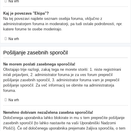
Na vrh
Kaj je povezava "Ekipa"?
Na tej povezavi najdete seznam osebja foruma, vključno z
administratorjem foruma in moderatorji, pa tudi ostale podrobnosti, npr.
katere forume te osebe moderirajo.
Na vrh
Pošiljanje zasebnih sporočil
Ne morem poslati zasebnega sporočila!
Obstajajo trije razlogi, zakaj tega ne morete storiti: 1. niste registrirani
in/ali prijavljeni, 2. administrator foruma je za ves forum preprečil
pošiljanje zasebnih sporočil, 3. administrator foruma vam je preprečil
pošiljanje sporočil. Za več informacij se obrnite na administratorja
foruma.
Na vrh
Nenehno dobivam nezaželena zasebna sporočila!
Določenega uporabnika lahko blokirate in mu s tem preprečite pošiljanje
zasebnih sporočil (to lahko nastavite na vaši Uporabniški Nadzorni
Plošči). Če od določenega uporabnika prejemate žaljiva sporočila, o tem