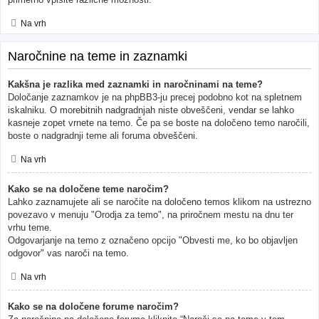
Na vrh
Naročnine na teme in zaznamki
Kakšna je razlika med zaznamki in naročninami na teme?
Določanje zaznamkov je na phpBB3-ju precej podobno kot na spletnem
iskalniku. O morebitnih nadgradnjah niste obveščeni, vendar se lahko
kasneje zopet vrnete na temo. Če pa se boste na določeno temo naročili,
boste o nadgradnji teme ali foruma obveščeni.
Na vrh
Kako se na določene teme naročim?
Lahko zaznamujete ali se naročite na določeno temos klikom na ustrezno
povezavo v menuju "Orodja za temo", na priročnem mestu na dnu ter
vrhu teme.
Odgovarjanje na temo z označeno opcijo "Obvesti me, ko bo objavljen
odgovor" vas naroči na temo.
Na vrh
Kako se na določene forume naročim?