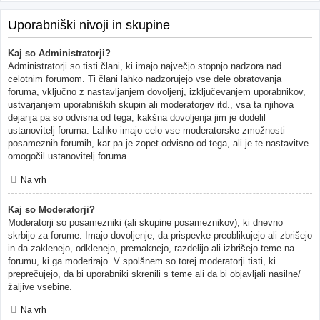
Uporabniški nivoji in skupine
Kaj so Administratorji?
Administratorji so tisti člani, ki imajo največjo stopnjo nadzora nad
celotnim forumom. Ti člani lahko nadzorujejo vse dele obratovanja
foruma, vključno z nastavljanjem dovoljenj, izključevanjem uporabnikov,
ustvarjanjem uporabniških skupin ali moderatorjev itd., vsa ta njihova
dejanja pa so odvisna od tega, kakšna dovoljenja jim je dodelil
ustanovitelj foruma. Lahko imajo celo vse moderatorske zmožnosti
posameznih forumih, kar pa je zopet odvisno od tega, ali je te nastavitve
omogočil ustanovitelj foruma.
Na vrh
Kaj so Moderatorji?
Moderatorji so posamezniki (ali skupine posameznikov), ki dnevno
skrbijo za forume. Imajo dovoljenje, da prispevke preoblikujejo ali zbrišejo
in da zaklenejo, odklenejo, premaknejo, razdelijo ali izbrišejo teme na
forumu, ki ga moderirajo. V spolšnem so torej moderatorji tisti, ki
preprečujejo, da bi uporabniki skrenili s teme ali da bi objavljali nasilne/
žaljive vsebine.
Na vrh