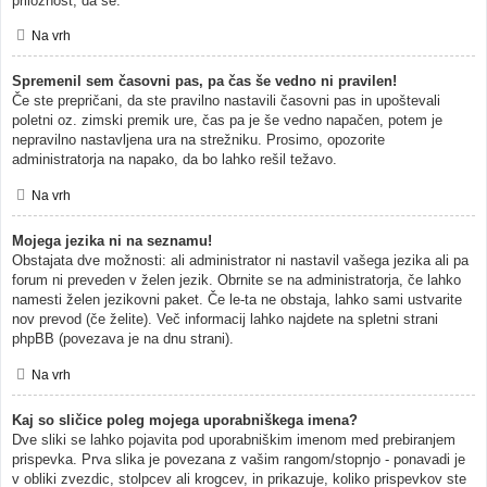
priložnost, da se.
Na vrh
Spremenil sem časovni pas, pa čas še vedno ni pravilen!
Če ste prepričani, da ste pravilno nastavili časovni pas in upoštevali
poletni oz. zimski premik ure, čas pa je še vedno napačen, potem je
nepravilno nastavljena ura na strežniku. Prosimo, opozorite
administratorja na napako, da bo lahko rešil težavo.
Na vrh
Mojega jezika ni na seznamu!
Obstajata dve možnosti: ali administrator ni nastavil vašega jezika ali pa
forum ni preveden v želen jezik. Obrnite se na administratorja, če lahko
namesti želen jezikovni paket. Če le-ta ne obstaja, lahko sami ustvarite
nov prevod (če želite). Več informacij lahko najdete na spletni strani
phpBB (povezava je na dnu strani).
Na vrh
Kaj so sličice poleg mojega uporabniškega imena?
Dve sliki se lahko pojavita pod uporabniškim imenom med prebiranjem
prispevka. Prva slika je povezana z vašim rangom/stopnjo - ponavadi je
v obliki zvezdic, stolpcev ali krogcev, in prikazuje, koliko prispevkov ste