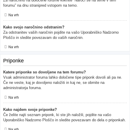
Za naročnino na določene forume kliknite “Naroči se na teme v tem
forumu” na dnu stranipred vstopom na temo.
Na vrh
Kako svojo naročnino odstranim?
Za odstranitev vaših naročnin pojdite na vašo Uporabniško Nadzorno
Ploščo in sledite povezavam do vaših naročnin.
Na vrh
Priponke
Katere priponke so dovoljene na tem forumu?
Vsak administrator foruma lahko določene tipe priponk dovoli ali pa ne.
Če ne veste, kaj je dovoljeno naložiti in kaj ne, se obrnite na
administratorja foruma.
Na vrh
Kako najdem svoje priponke?
Če želite najti seznam priponk, ki ste jih naložili, pojdite na vašo
Uporabniško Nadzorno Ploščo in sledite povezavam do dela o priponkah.
Na vrh