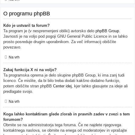
O programu phpBB
Kdo je ustvaril ta forum?
Ta program je (v nespremenjeni obliki) avtorsko delo
phpBB Group
.
Javnosti je na voljo pod pogoji GNU General Public Licence in se lahko
prosto posreduje drugim uporabnikom. Za več informacij obiščite
povezavo.
Na vrh
Zakaj funkcija X ni na voljo?
Ta programska oprema je delo skupine phpBB Group, ki ima zanj tudi
licenco. Če mislite, da bi bilo treba dodati kakšno dodatno funkcijo,
potem obiščite stran phpBB
Center idej
, kjer lahko glasujete za ideje ali
predlagate svojo.
Na vrh
Koga lahko kontaktiram glede zlorab in pravnih zadev v zvezi s tem
forumom?
Obrnite se na administratorja tega foruma. Če ne najdete njegovega
kontaktnega naslova, se obrnite na enega od moderatorjev in vprašajte