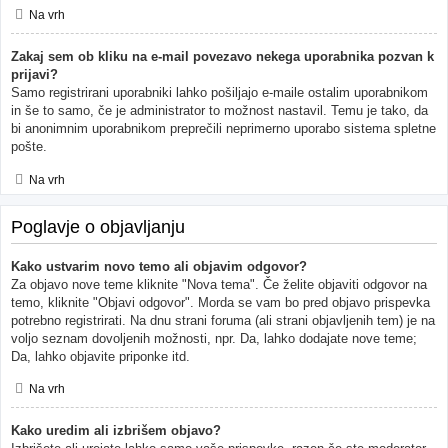
Na vrh
Zakaj sem ob kliku na e-mail povezavo nekega uporabnika pozvan k
prijavi?
Samo registrirani uporabniki lahko pošiljajo e-maile ostalim uporabnikom
in še to samo, če je administrator to možnost nastavil. Temu je tako, da
bi anonimnim uporabnikom preprečili neprimerno uporabo sistema spletne
pošte.
Na vrh
Poglavje o objavljanju
Kako ustvarim novo temo ali objavim odgovor?
Za objavo nove teme kliknite "Nova tema". Če želite objaviti odgovor na
temo, kliknite "Objavi odgovor". Morda se vam bo pred objavo prispevka
potrebno registrirati. Na dnu strani foruma (ali strani objavljenih tem) je na
voljo seznam dovoljenih možnosti, npr. Da, lahko dodajate nove teme;
Da, lahko objavite priponke itd.
Na vrh
Kako uredim ali izbrišem objavo?