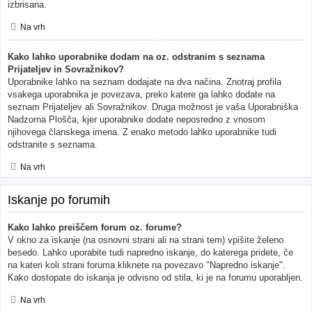
izbrisana.
Na vrh
Kako lahko uporabnike dodam na oz. odstranim s seznama
Prijateljev in Sovražnikov?
Uporabnike lahko na seznam dodajate na dva načina. Znotraj profila
vsakega uporabnika je povezava, preko katere ga lahko dodate na
seznam Prijateljev ali Sovražnikov. Druga možnost je vaša Uporabniška
Nadzorna Plošča, kjer uporabnike dodate neposredno z vnosom
njihovega članskega imena. Z enako metodo lahko uporabnike tudi
odstranite s seznama.
Na vrh
Iskanje po forumih
Kako lahko preiščem forum oz. forume?
V okno za iskanje (na osnovni strani ali na strani tem) vpišite želeno
besedo. Lahko uporabite tudi napredno iskanje, do katerega pridete, če
na kateri koli strani foruma kliknete na povezavo "Napredno iskanje".
Kako dostopate do iskanja je odvisno od stila, ki je na forumu uporabljen.
Na vrh