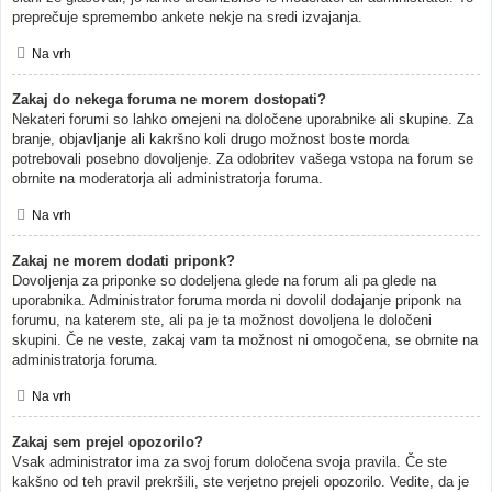
preprečuje spremembo ankete nekje na sredi izvajanja.
Na vrh
Zakaj do nekega foruma ne morem dostopati?
Nekateri forumi so lahko omejeni na določene uporabnike ali skupine. Za
branje, objavljanje ali kakršno koli drugo možnost boste morda
potrebovali posebno dovoljenje. Za odobritev vašega vstopa na forum se
obrnite na moderatorja ali administratorja foruma.
Na vrh
Zakaj ne morem dodati priponk?
Dovoljenja za priponke so dodeljena glede na forum ali pa glede na
uporabnika. Administrator foruma morda ni dovolil dodajanje priponk na
forumu, na katerem ste, ali pa je ta možnost dovoljena le določeni
skupini. Če ne veste, zakaj vam ta možnost ni omogočena, se obrnite na
administratorja foruma.
Na vrh
Zakaj sem prejel opozorilo?
Vsak administrator ima za svoj forum določena svoja pravila. Če ste
kakšno od teh pravil prekršili, ste verjetno prejeli opozorilo. Vedite, da je