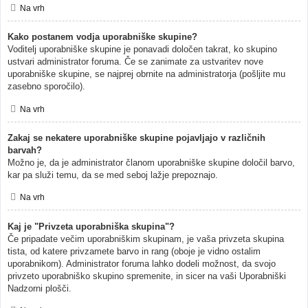
Na vrh
Kako postanem vodja uporabniške skupine?
Voditelj uporabniške skupine je ponavadi določen takrat, ko skupino
ustvari administrator foruma. Če se zanimate za ustvaritev nove
uporabniške skupine, se najprej obrnite na administratorja (pošljite mu
zasebno sporočilo).
Na vrh
Zakaj se nekatere uporabniške skupine pojavljajo v različnih
barvah?
Možno je, da je administrator članom uporabniške skupine določil barvo,
kar pa služi temu, da se med seboj lažje prepoznajo.
Na vrh
Kaj je "Privzeta uporabniška skupina"?
Če pripadate večim uporabniškim skupinam, je vaša privzeta skupina
tista, od katere privzamete barvo in rang (oboje je vidno ostalim
uporabnikom). Administrator foruma lahko dodeli možnost, da svojo
privzeto uporabniško skupino spremenite, in sicer na vaši Uporabniški
Nadzorni plošči.