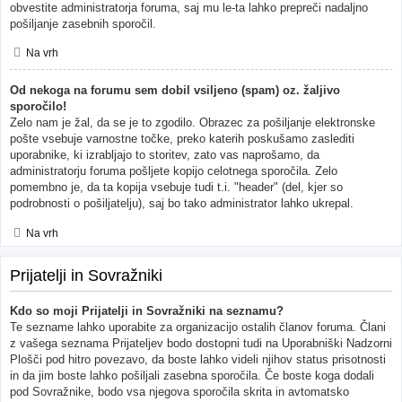
obvestite administratorja foruma, saj mu le-ta lahko prepreči nadaljno
pošiljanje zasebnih sporočil.
Na vrh
Od nekoga na forumu sem dobil vsiljeno (spam) oz. žaljivo
sporočilo!
Zelo nam je žal, da se je to zgodilo. Obrazec za pošiljanje elektronske
pošte vsebuje varnostne točke, preko katerih poskušamo zaslediti
uporabnike, ki izrabljajo to storitev, zato vas naprošamo, da
administratorju foruma pošljete kopijo celotnega sporočila. Zelo
pomembno je, da ta kopija vsebuje tudi t.i. "header" (del, kjer so
podrobnosti o pošiljatelju), saj bo tako administrator lahko ukrepal.
Na vrh
Prijatelji in Sovražniki
Kdo so moji Prijatelji in Sovražniki na seznamu?
Te sezname lahko uporabite za organizacijo ostalih članov foruma. Člani
z vašega seznama Prijateljev bodo dostopni tudi na Uporabniški Nadzorni
Plošči pod hitro povezavo, da boste lahko videli njihov status prisotnosti
in da jim boste lahko pošiljali zasebna sporočila. Če boste koga dodali
pod Sovražnike, bodo vsa njegova sporočila skrita in avtomatsko