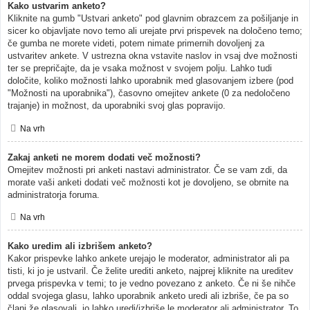
Kako ustvarim anketo?
Kliknite na gumb "Ustvari anketo" pod glavnim obrazcem za pošiljanje in
sicer ko objavljate novo temo ali urejate prvi prispevek na določeno temo;
če gumba ne morete videti, potem nimate primernih dovoljenj za
ustvaritev ankete. V ustrezna okna vstavite naslov in vsaj dve možnosti
ter se prepričajte, da je vsaka možnost v svojem polju. Lahko tudi
določite, koliko možnosti lahko uporabnik med glasovanjem izbere (pod
"Možnosti na uporabnika"), časovno omejitev ankete (0 za nedoločeno
trajanje) in možnost, da uporabniki svoj glas popravijo.
Na vrh
Zakaj anketi ne morem dodati več možnosti?
Omejitev možnosti pri anketi nastavi administrator. Če se vam zdi, da
morate vaši anketi dodati več možnosti kot je dovoljeno, se obrnite na
administratorja foruma.
Na vrh
Kako uredim ali izbrišem anketo?
Kakor prispevke lahko ankete urejajo le moderator, administrator ali pa
tisti, ki jo je ustvaril. Če želite urediti anketo, najprej kliknite na ureditev
prvega prispevka v temi; to je vedno povezano z anketo. Če ni še nihče
oddal svojega glasu, lahko uporabnik anketo uredi ali izbriše, če pa so
člani že glasovali, jo lahko uredi/izbriše le moderator ali administrator. To