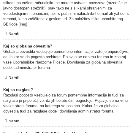
slikami na vašem računalniku ne morete ustvariti povezave (razen če je
javno dostopen strežnik), prav tako ne s slikami shranjenimi za
verodostojnimi mehanizmi, npr. s poštnimi nabiralniki hotmail ali yahoo, s
stranmi, ki so zaščitene z geslom itd. Za naložitev slike uporabite tag
BBKode [img].
Na vrh
Kaj so globalna obvestila?
Globalna obvestila vsebujejo pomembne informacije, zato je priporočljivo,
da jih kar se da pogosto prebirate. Pojavijo se na vrhu foruma in znotraj
vaše Uporabniške Nadzorne Plošče. Dovoljenja za globalna obvestila
dodeli administrator foruma.
Na vrh
Kaj so razglasi?
Razglasi pogosto vsebujejo za forum pomembne informacije in tudi za
razglase je priporočljivo, da jih berete čim pogosteje. Pojavijo se na vrhu
vsake strani foruma, na katerega so poslana. Kakor že za globalna
obvestila tudi za razglase dodeli dovoljenja administrator foruma.
Na vrh