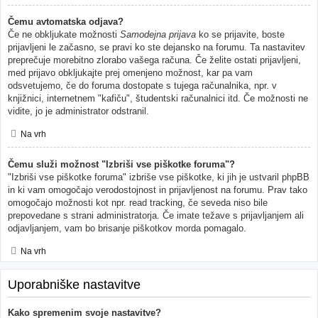
Čemu avtomatska odjava?
Če ne obkljukate možnosti
Samodejna prijava
ko se prijavite, boste
prijavljeni le začasno, se pravi ko ste dejansko na forumu. Ta nastavitev
preprečuje morebitno zlorabo vašega računa. Če želite ostati prijavljeni,
med prijavo obkljukajte prej omenjeno možnost, kar pa vam
odsvetujemo, če do foruma dostopate s tujega računalnika, npr. v
knjižnici, internetnem "kafiču", študentski računalnici itd. Če možnosti ne
vidite, jo je administrator odstranil.
Na vrh
Čemu služi možnost "Izbriši vse piškotke foruma"?
"Izbriši vse piškotke foruma" izbriše vse piškotke, ki jih je ustvaril phpBB
in ki vam omogočajo verodostojnost in prijavljenost na forumu. Prav tako
omogočajo možnosti kot npr. read tracking, če seveda niso bile
prepovedane s strani administratorja. Če imate težave s prijavljanjem ali
odjavljanjem, vam bo brisanje piškotkov morda pomagalo.
Na vrh
Uporabniške nastavitve
Kako spremenim svoje nastavitve?