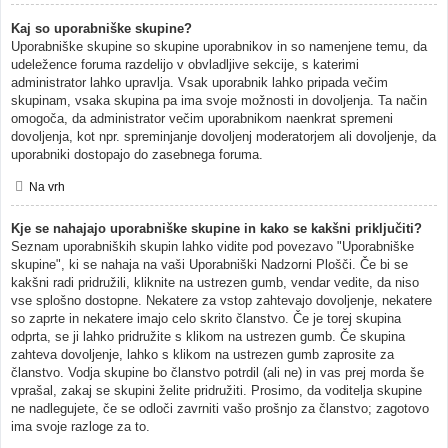
Kaj so uporabniške skupine?
Uporabniške skupine so skupine uporabnikov in so namenjene temu, da
udeležence foruma razdelijo v obvladljive sekcije, s katerimi
administrator lahko upravlja. Vsak uporabnik lahko pripada večim
skupinam, vsaka skupina pa ima svoje možnosti in dovoljenja. Ta način
omogoča, da administrator večim uporabnikom naenkrat spremeni
dovoljenja, kot npr. spreminjanje dovoljenj moderatorjem ali dovoljenje, da
uporabniki dostopajo do zasebnega foruma.
Na vrh
Kje se nahajajo uporabniške skupine in kako se kakšni priključiti?
Seznam uporabniških skupin lahko vidite pod povezavo "Uporabniške
skupine", ki se nahaja na vaši Uporabniški Nadzorni Plošči. Če bi se
kakšni radi pridružili, kliknite na ustrezen gumb, vendar vedite, da niso
vse splošno dostopne. Nekatere za vstop zahtevajo dovoljenje, nekatere
so zaprte in nekatere imajo celo skrito članstvo. Če je torej skupina
odprta, se ji lahko pridružite s klikom na ustrezen gumb. Če skupina
zahteva dovoljenje, lahko s klikom na ustrezen gumb zaprosite za
članstvo. Vodja skupine bo članstvo potrdil (ali ne) in vas prej morda še
vprašal, zakaj se skupini želite pridružiti. Prosimo, da voditelja skupine
ne nadlegujete, če se odloči zavrniti vašo prošnjo za članstvo; zagotovo
ima svoje razloge za to.