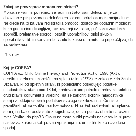
Zakaj se pravzaprav moram registrirati?
Morda se vam ni potrebno, saj administrator sam določi, ali je za
objavljanje prispevkov na določenem forumu potrebna registracija ali ne.
Ne glede na to pa vam registracija omogoči dostop do dodatnih možnosti,
ki za goste niso dosegljive, npr. avatarji oz. slike, pošiljanje zasebnih
sporočil, prejemanje sporočil ostalih uporabnikov, opisi skupin
uporabnikov itd. in ker vam bo vzelo le kakšno minuto, je priporočljivo, da
se registrirate.
Na vrh
Kaj je COPPA?
COPPA oz. Child Online Privacy and Protection Act of 1998 (Akt o
otroški zasebnosti in zaščiti na spletu iz leta 1998) je zakon v Združenih
Državah, ki od spletnih strani, ki potencialno posedujejo podatke
mladostnikov starih pod 13 let, zahteva pisno potrdilo staršev ali kakšen
drug pravni dokument z vsebino, da se zakoniti skrbnik mladostnika
strinja z oddajo osebnih podatkov svojega oskrbovanca. Če niste
prepričani, ali se to tiče vas kot nekoga, ki se želi registrirati, ali spletne
strani, na kateri poskušate z registracijo, se za pomoč obrnite na pravni
svet. Vedite, da phpBB Group ne more nuditi pravnih nasvetov in ni pravi
naslov za kakršna koli pravna vprašanja, razen tistih, ki so navedena
spodaj..