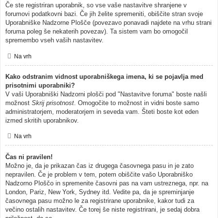
Če ste registriran uporabnik, so vse vaše nastavitve shranjene v
forumovi podatkovni bazi. Če jih želite spremeniti, obiščite stran svoje
Uporabniške Nadzorne Plošče (povezavo ponavadi najdete na vrhu strani
foruma poleg še nekaterih povezav). Ta sistem vam bo omogočil
spremembo vseh vaših nastavitev.
Na vrh
Kako odstranim vidnost uporabniškega imena, ki se pojavlja med
prisotnimi uporabniki?
V vaši Uporabniški Nadzorni plošči pod "Nastavitve foruma" boste našli
možnost
Skrij prisotnost
. Omogočite to možnost in vidni boste samo
administratorjem, moderatorjem in seveda vam. Šteti boste kot eden
izmed skritih uporabnikov.
Na vrh
Čas ni pravilen!
Možno je, da je prikazan čas iz drugega časovnega pasu in je zato
nepravilen. Če je problem v tem, potem obiščite vašo Uporabniško
Nadzorno Ploščo in spremenite časovni pas na vam ustreznega, npr. na
London, Pariz, New York, Sydney itd. Vedite pa, da je spreminjanje
časovnega pasu možno le za registrirane uporabnike, kakor tudi za
večino ostalih nastavitev. Če torej še niste registrirani, je sedaj dobra