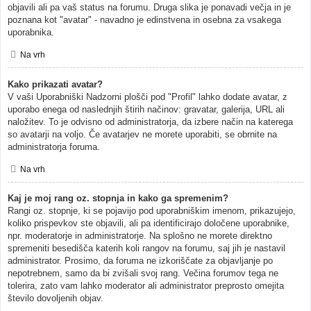
objavili ali pa vaš status na forumu. Druga slika je ponavadi večja in je
poznana kot "avatar" - navadno je edinstvena in osebna za vsakega
uporabnika.
Na vrh
Kako prikazati avatar?
V vaši Uporabniški Nadzorni plošči pod "Profil" lahko dodate avatar, z
uporabo enega od naslednjih štirih načinov: gravatar, galerija, URL ali
naložitev. To je odvisno od administratorja, da izbere način na katerega
so avatarji na voljo. Če avatarjev ne morete uporabiti, se obrnite na
administratorja foruma.
Na vrh
Kaj je moj rang oz. stopnja in kako ga spremenim?
Rangi oz. stopnje, ki se pojavijo pod uporabniškim imenom, prikazujejo,
koliko prispevkov ste objavili, ali pa identificirajo določene uporabnike,
npr. moderatorje in administratorje. Na splošno ne morete direktno
spremeniti besedišča katerih koli rangov na forumu, saj jih je nastavil
administrator. Prosimo, da foruma ne izkoriščate za objavljanje po
nepotrebnem, samo da bi zvišali svoj rang. Večina forumov tega ne
tolerira, zato vam lahko moderator ali administrator preprosto omejita
število dovoljenih objav.