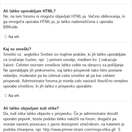
Ali lahko uporabljam HTML?
Ne, na tem forumu ni mogoče objavljati HTML-ja. Večino oblikovanja, ki
ga omogoča uporaba HTML-ja, je lahko nadomeščena z uporabo
BBKode.
Na vrh
Kaj so smeški?
Smeški oz. angleško Smilies so majhne podobe, ki jih lahko uporabljate
za izražanje čustev, npr. :) pomeni veselje, medtem ko :( nakazuje
žalost. Celoten seznam smeškov lahko vidite na obrazcu za pošiljanje.
Ne uporabljajte jih prekomerno, saj lahko prispevek tako hitro postane
neberljiv, moderator pa bo izbrisal vaše smeške ali pa kar celoten
prispevek. Administrator foruma je morda celo nastavil številčno omejitev
uporabe smeškov, ki jih lahko v prispevku uporabite.
Na vrh
Ali lahko objavljam tudi slike?
Da, tudi slike lahko objavite v prispevku. Če je administrator dovolil
uporabo priponk, boste podobo lahko naložili na forum, drugače pa
morate navesti povezavo z javno dostopnim strežnikom, na katerem je
podoba shranjena, npr. http://www.primer-strani.com/moja-slika.gif. S