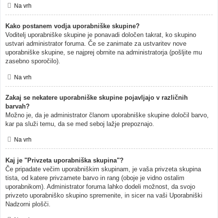
Na vrh
Kako postanem vodja uporabniške skupine?
Voditelj uporabniške skupine je ponavadi določen takrat, ko skupino
ustvari administrator foruma. Če se zanimate za ustvaritev nove
uporabniške skupine, se najprej obrnite na administratorja (pošljite mu
zasebno sporočilo).
Na vrh
Zakaj se nekatere uporabniške skupine pojavljajo v različnih
barvah?
Možno je, da je administrator članom uporabniške skupine določil barvo,
kar pa služi temu, da se med seboj lažje prepoznajo.
Na vrh
Kaj je "Privzeta uporabniška skupina"?
Če pripadate večim uporabniškim skupinam, je vaša privzeta skupina
tista, od katere privzamete barvo in rang (oboje je vidno ostalim
uporabnikom). Administrator foruma lahko dodeli možnost, da svojo
privzeto uporabniško skupino spremenite, in sicer na vaši Uporabniški
Nadzorni plošči.