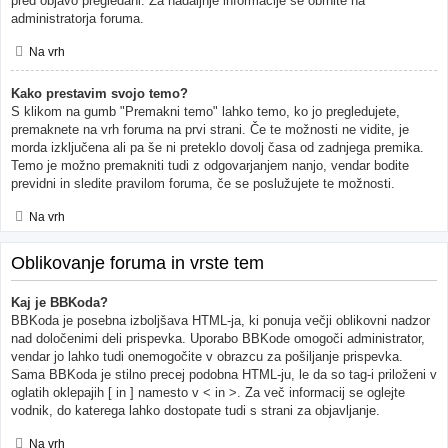
pred objavo pregledani. Za nadaljnje informacije se obrnite na
administratorja foruma.
Na vrh
Kako prestavim svojo temo?
S klikom na gumb "Premakni temo" lahko temo, ko jo pregledujete,
premaknete na vrh foruma na prvi strani. Če te možnosti ne vidite, je
morda izključena ali pa še ni preteklo dovolj časa od zadnjega premika.
Temo je možno premakniti tudi z odgovarjanjem nanjo, vendar bodite
previdni in sledite pravilom foruma, če se poslužujete te možnosti.
Na vrh
Oblikovanje foruma in vrste tem
Kaj je BBKoda?
BBKoda je posebna izboljšava HTML-ja, ki ponuja večji oblikovni nadzor
nad določenimi deli prispevka. Uporabo BBKode omogoči administrator,
vendar jo lahko tudi onemogočite v obrazcu za pošiljanje prispevka.
Sama BBKoda je stilno precej podobna HTML-ju, le da so tag-i priloženi v
oglatih oklepajih [ in ] namesto v < in >. Za več informacij se oglejte
vodnik, do katerega lahko dostopate tudi s strani za objavljanje.
Na vrh