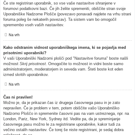
Če ste registriran uporabnik, so vse vaše nastavitve shranjene v
forumovi podatkovni bazi. Če jih želite spremeniti, obiščite stran svoje
Uporabniške Nadzorne Plošče (povezavo ponavadi najdete na vrhu strani
foruma poleg še nekaterih povezav). Ta sistem vam bo omogočil
spremembo vseh vaših nastavitev.
Na vrh
Kako odstranim vidnost uporabniškega imena, ki se pojavlja med
prisotnimi uporabniki?
V vaši Uporabniški Nadzorni plošči pod "Nastavitve foruma" boste našli
možnost
Skrij prisotnost
. Omogočite to možnost in vidni boste samo
administratorjem, moderatorjem in seveda vam. Šteti boste kot eden
izmed skritih uporabnikov.
Na vrh
Čas ni pravilen!
Možno je, da je prikazan čas iz drugega časovnega pasu in je zato
nepravilen. Če je problem v tem, potem obiščite vašo Uporabniško
Nadzorno Ploščo in spremenite časovni pas na vam ustreznega, npr. na
London, Pariz, New York, Sydney itd. Vedite pa, da je spreminjanje
časovnega pasu možno le za registrirane uporabnike, kakor tudi za
večino ostalih nastavitev. Če torej še niste registrirani, je sedaj dobra