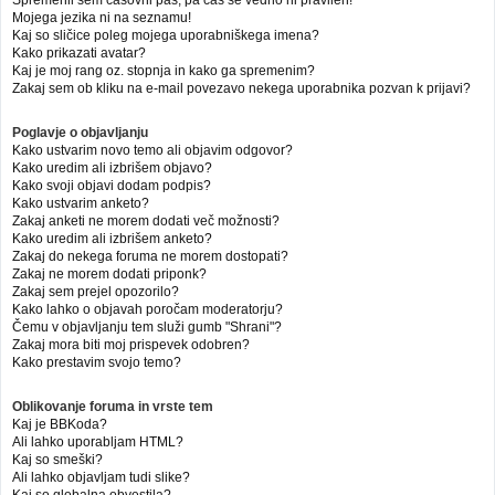
Mojega jezika ni na seznamu!
Kaj so sličice poleg mojega uporabniškega imena?
Kako prikazati avatar?
Kaj je moj rang oz. stopnja in kako ga spremenim?
Zakaj sem ob kliku na e-mail povezavo nekega uporabnika pozvan k prijavi?
Poglavje o objavljanju
Kako ustvarim novo temo ali objavim odgovor?
Kako uredim ali izbrišem objavo?
Kako svoji objavi dodam podpis?
Kako ustvarim anketo?
Zakaj anketi ne morem dodati več možnosti?
Kako uredim ali izbrišem anketo?
Zakaj do nekega foruma ne morem dostopati?
Zakaj ne morem dodati priponk?
Zakaj sem prejel opozorilo?
Kako lahko o objavah poročam moderatorju?
Čemu v objavljanju tem služi gumb "Shrani"?
Zakaj mora biti moj prispevek odobren?
Kako prestavim svojo temo?
Oblikovanje foruma in vrste tem
Kaj je BBKoda?
Ali lahko uporabljam HTML?
Kaj so smeški?
Ali lahko objavljam tudi slike?