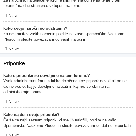
Za naročnino na določene forume kliknite “Naroči se na teme v tem
forumu” na dnu stranipred vstopom na temo.
Na vrh
Kako svojo naročnino odstranim?
Za odstranitev vaših naročnin pojdite na vašo Uporabniško Nadzorno
Ploščo in sledite povezavam do vaših naročnin.
Na vrh
Priponke
Katere priponke so dovoljene na tem forumu?
Vsak administrator foruma lahko določene tipe priponk dovoli ali pa ne.
Če ne veste, kaj je dovoljeno naložiti in kaj ne, se obrnite na
administratorja foruma.
Na vrh
Kako najdem svoje priponke?
Če želite najti seznam priponk, ki ste jih naložili, pojdite na vašo
Uporabniško Nadzorno Ploščo in sledite povezavam do dela o priponkah.
Na vrh