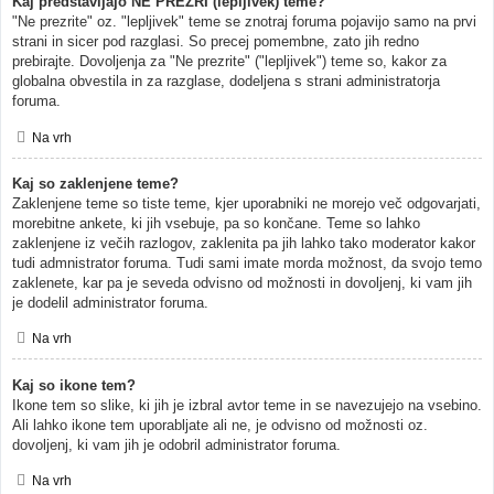
Kaj predstavljajo NE PREZRI (lepljivek) teme?
"Ne prezrite" oz. "lepljivek" teme se znotraj foruma pojavijo samo na prvi
strani in sicer pod razglasi. So precej pomembne, zato jih redno
prebirajte. Dovoljenja za "Ne prezrite" ("lepljivek") teme so, kakor za
globalna obvestila in za razglase, dodeljena s strani administratorja
foruma.
Na vrh
Kaj so zaklenjene teme?
Zaklenjene teme so tiste teme, kjer uporabniki ne morejo več odgovarjati,
morebitne ankete, ki jih vsebuje, pa so končane. Teme so lahko
zaklenjene iz večih razlogov, zaklenita pa jih lahko tako moderator kakor
tudi admnistrator foruma. Tudi sami imate morda možnost, da svojo temo
zaklenete, kar pa je seveda odvisno od možnosti in dovoljenj, ki vam jih
je dodelil administrator foruma.
Na vrh
Kaj so ikone tem?
Ikone tem so slike, ki jih je izbral avtor teme in se navezujejo na vsebino.
Ali lahko ikone tem uporabljate ali ne, je odvisno od možnosti oz.
dovoljenj, ki vam jih je odobril administrator foruma.
Na vrh