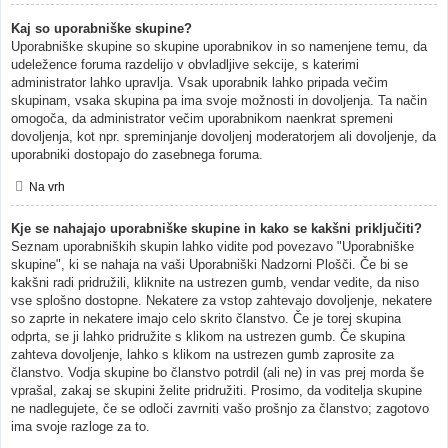
Kaj so uporabniške skupine?
Uporabniške skupine so skupine uporabnikov in so namenjene temu, da
udeležence foruma razdelijo v obvladljive sekcije, s katerimi
administrator lahko upravlja. Vsak uporabnik lahko pripada večim
skupinam, vsaka skupina pa ima svoje možnosti in dovoljenja. Ta način
omogoča, da administrator večim uporabnikom naenkrat spremeni
dovoljenja, kot npr. spreminjanje dovoljenj moderatorjem ali dovoljenje, da
uporabniki dostopajo do zasebnega foruma.
Na vrh
Kje se nahajajo uporabniške skupine in kako se kakšni priključiti?
Seznam uporabniških skupin lahko vidite pod povezavo "Uporabniške
skupine", ki se nahaja na vaši Uporabniški Nadzorni Plošči. Če bi se
kakšni radi pridružili, kliknite na ustrezen gumb, vendar vedite, da niso
vse splošno dostopne. Nekatere za vstop zahtevajo dovoljenje, nekatere
so zaprte in nekatere imajo celo skrito članstvo. Če je torej skupina
odprta, se ji lahko pridružite s klikom na ustrezen gumb. Če skupina
zahteva dovoljenje, lahko s klikom na ustrezen gumb zaprosite za
članstvo. Vodja skupine bo članstvo potrdil (ali ne) in vas prej morda še
vprašal, zakaj se skupini želite pridružiti. Prosimo, da voditelja skupine
ne nadlegujete, če se odloči zavrniti vašo prošnjo za članstvo; zagotovo
ima svoje razloge za to.