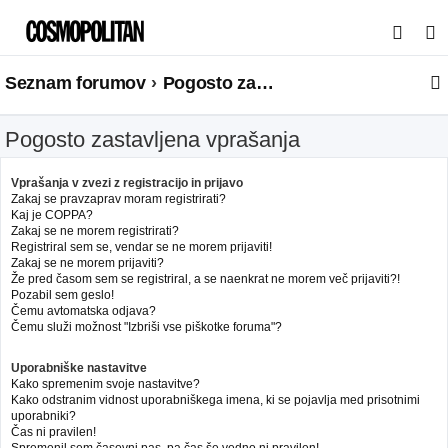
I
s
Seznam forumov
Pogosto zastavljena vprašanja
k
a
Pogosto zastavljena vprašanja
n
j
Vprašanja v zvezi z registracijo in prijavo
e
Zakaj se pravzaprav moram registrirati?
Kaj je COPPA?
Zakaj se ne morem registrirati?
Registriral sem se, vendar se ne morem prijaviti!
Zakaj se ne morem prijaviti?
Že pred časom sem se registriral, a se naenkrat ne morem več prijaviti?!
Pozabil sem geslo!
Čemu avtomatska odjava?
Čemu služi možnost "Izbriši vse piškotke foruma"?
Uporabniške nastavitve
Kako spremenim svoje nastavitve?
Kako odstranim vidnost uporabniškega imena, ki se pojavlja med prisotnimi
uporabniki?
Čas ni pravilen!
Spremenil sem časovni pas, pa čas še vedno ni pravilen!