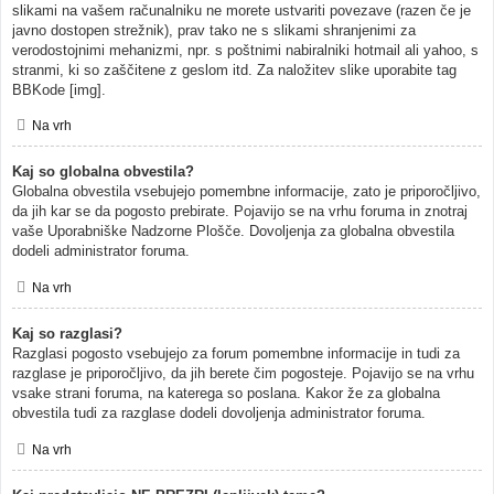
slikami na vašem računalniku ne morete ustvariti povezave (razen če je
javno dostopen strežnik), prav tako ne s slikami shranjenimi za
verodostojnimi mehanizmi, npr. s poštnimi nabiralniki hotmail ali yahoo, s
stranmi, ki so zaščitene z geslom itd. Za naložitev slike uporabite tag
BBKode [img].
Na vrh
Kaj so globalna obvestila?
Globalna obvestila vsebujejo pomembne informacije, zato je priporočljivo,
da jih kar se da pogosto prebirate. Pojavijo se na vrhu foruma in znotraj
vaše Uporabniške Nadzorne Plošče. Dovoljenja za globalna obvestila
dodeli administrator foruma.
Na vrh
Kaj so razglasi?
Razglasi pogosto vsebujejo za forum pomembne informacije in tudi za
razglase je priporočljivo, da jih berete čim pogosteje. Pojavijo se na vrhu
vsake strani foruma, na katerega so poslana. Kakor že za globalna
obvestila tudi za razglase dodeli dovoljenja administrator foruma.
Na vrh