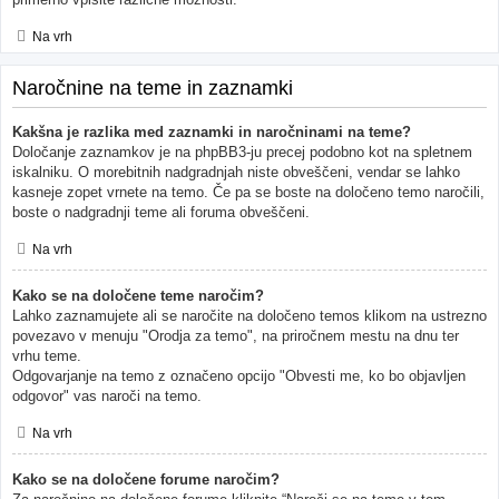
Na vrh
Naročnine na teme in zaznamki
Kakšna je razlika med zaznamki in naročninami na teme?
Določanje zaznamkov je na phpBB3-ju precej podobno kot na spletnem
iskalniku. O morebitnih nadgradnjah niste obveščeni, vendar se lahko
kasneje zopet vrnete na temo. Če pa se boste na določeno temo naročili,
boste o nadgradnji teme ali foruma obveščeni.
Na vrh
Kako se na določene teme naročim?
Lahko zaznamujete ali se naročite na določeno temos klikom na ustrezno
povezavo v menuju "Orodja za temo", na priročnem mestu na dnu ter
vrhu teme.
Odgovarjanje na temo z označeno opcijo "Obvesti me, ko bo objavljen
odgovor" vas naroči na temo.
Na vrh
Kako se na določene forume naročim?