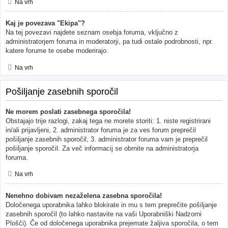
Na vrh
Kaj je povezava "Ekipa"?
Na tej povezavi najdete seznam osebja foruma, vključno z
administratorjem foruma in moderatorji, pa tudi ostale podrobnosti, npr.
katere forume te osebe moderirajo.
Na vrh
Pošiljanje zasebnih sporočil
Ne morem poslati zasebnega sporočila!
Obstajajo trije razlogi, zakaj tega ne morete storiti: 1. niste registrirani
in/ali prijavljeni, 2. administrator foruma je za ves forum preprečil
pošiljanje zasebnih sporočil, 3. administrator foruma vam je preprečil
pošiljanje sporočil. Za več informacij se obrnite na administratorja
foruma.
Na vrh
Nenehno dobivam nezaželena zasebna sporočila!
Določenega uporabnika lahko blokirate in mu s tem preprečite pošiljanje
zasebnih sporočil (to lahko nastavite na vaši Uporabniški Nadzorni
Plošči). Če od določenega uporabnika prejemate žaljiva sporočila, o tem