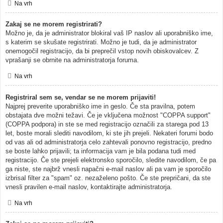
Na vrh
Zakaj se ne morem registrirati?
Možno je, da je administrator blokiral vaš IP naslov ali uporabniško ime,
s katerim se skušate registrirati. Možno je tudi, da je administrator
onemogočil registracijo, da bi preprečil vstop novih obiskovalcev. Z
vprašanji se obrnite na administratorja foruma.
Na vrh
Registriral sem se, vendar se ne morem prijaviti!
Najprej preverite uporabniško ime in geslo. Če sta pravilna, potem
obstajata dve možni težavi. Če je vključena možnost "COPPA support"
(COPPA podpora) in ste se med registracijo označili za starega pod 13
let, boste morali slediti navodilom, ki ste jih prejeli. Nekateri forumi bodo
od vas ali od administratorja celo zahtevali ponovno registracijo, predno
se boste lahko prijavili; ta informacija vam je bila podana tudi med
registracijo. Če ste prejeli elektronsko sporočilo, sledite navodilom, če pa
ga niste, ste najbrž vnesli napačni e-mail naslov ali pa vam je sporočilo
izbrisal filter za "spam" oz. nezaželeno pošto. Če ste prepričani, da ste
vnesli pravilen e-mail naslov, kontaktirajte administratorja.
Na vrh