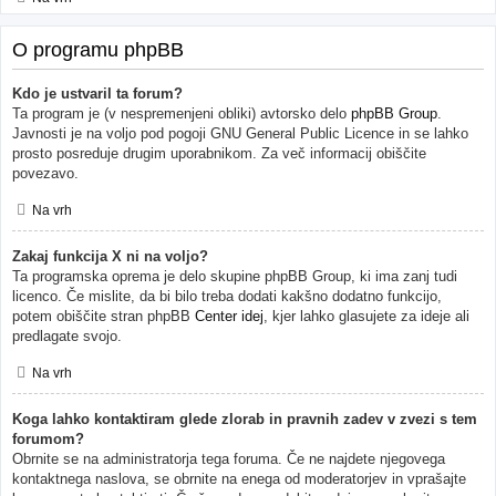
O programu phpBB
Kdo je ustvaril ta forum?
Ta program je (v nespremenjeni obliki) avtorsko delo
phpBB Group
.
Javnosti je na voljo pod pogoji GNU General Public Licence in se lahko
prosto posreduje drugim uporabnikom. Za več informacij obiščite
povezavo.
Na vrh
Zakaj funkcija X ni na voljo?
Ta programska oprema je delo skupine phpBB Group, ki ima zanj tudi
licenco. Če mislite, da bi bilo treba dodati kakšno dodatno funkcijo,
potem obiščite stran phpBB
Center idej
, kjer lahko glasujete za ideje ali
predlagate svojo.
Na vrh
Koga lahko kontaktiram glede zlorab in pravnih zadev v zvezi s tem
forumom?
Obrnite se na administratorja tega foruma. Če ne najdete njegovega
kontaktnega naslova, se obrnite na enega od moderatorjev in vprašajte