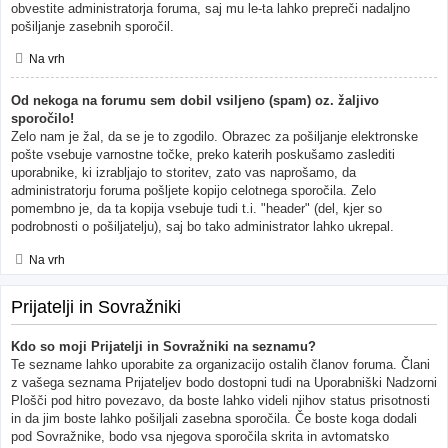
obvestite administratorja foruma, saj mu le-ta lahko prepreči nadaljno
pošiljanje zasebnih sporočil.
Na vrh
Od nekoga na forumu sem dobil vsiljeno (spam) oz. žaljivo
sporočilo!
Zelo nam je žal, da se je to zgodilo. Obrazec za pošiljanje elektronske
pošte vsebuje varnostne točke, preko katerih poskušamo zaslediti
uporabnike, ki izrabljajo to storitev, zato vas naprošamo, da
administratorju foruma pošljete kopijo celotnega sporočila. Zelo
pomembno je, da ta kopija vsebuje tudi t.i. "header" (del, kjer so
podrobnosti o pošiljatelju), saj bo tako administrator lahko ukrepal.
Na vrh
Prijatelji in Sovražniki
Kdo so moji Prijatelji in Sovražniki na seznamu?
Te sezname lahko uporabite za organizacijo ostalih članov foruma. Člani
z vašega seznama Prijateljev bodo dostopni tudi na Uporabniški Nadzorni
Plošči pod hitro povezavo, da boste lahko videli njihov status prisotnosti
in da jim boste lahko pošiljali zasebna sporočila. Če boste koga dodali
pod Sovražnike, bodo vsa njegova sporočila skrita in avtomatsko