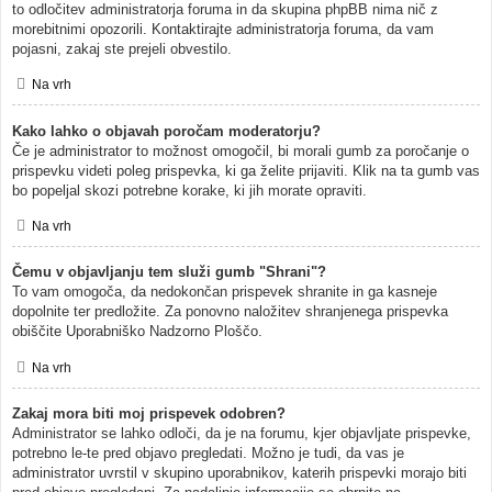
to odločitev administratorja foruma in da skupina phpBB nima nič z
morebitnimi opozorili. Kontaktirajte administratorja foruma, da vam
pojasni, zakaj ste prejeli obvestilo.
Na vrh
Kako lahko o objavah poročam moderatorju?
Če je administrator to možnost omogočil, bi morali gumb za poročanje o
prispevku videti poleg prispevka, ki ga želite prijaviti. Klik na ta gumb vas
bo popeljal skozi potrebne korake, ki jih morate opraviti.
Na vrh
Čemu v objavljanju tem služi gumb "Shrani"?
To vam omogoča, da nedokončan prispevek shranite in ga kasneje
dopolnite ter predložite. Za ponovno naložitev shranjenega prispevka
obiščite Uporabniško Nadzorno Ploščo.
Na vrh
Zakaj mora biti moj prispevek odobren?
Administrator se lahko odloči, da je na forumu, kjer objavljate prispevke,
potrebno le-te pred objavo pregledati. Možno je tudi, da vas je
administrator uvrstil v skupino uporabnikov, katerih prispevki morajo biti