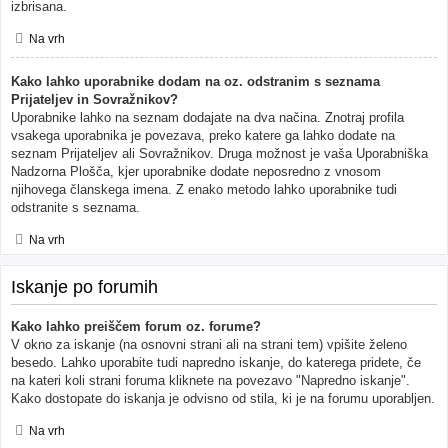
izbrisana.
Na vrh
Kako lahko uporabnike dodam na oz. odstranim s seznama
Prijateljev in Sovražnikov?
Uporabnike lahko na seznam dodajate na dva načina. Znotraj profila
vsakega uporabnika je povezava, preko katere ga lahko dodate na
seznam Prijateljev ali Sovražnikov. Druga možnost je vaša Uporabniška
Nadzorna Plošča, kjer uporabnike dodate neposredno z vnosom
njihovega članskega imena. Z enako metodo lahko uporabnike tudi
odstranite s seznama.
Na vrh
Iskanje po forumih
Kako lahko preiščem forum oz. forume?
V okno za iskanje (na osnovni strani ali na strani tem) vpišite želeno
besedo. Lahko uporabite tudi napredno iskanje, do katerega pridete, če
na kateri koli strani foruma kliknete na povezavo "Napredno iskanje".
Kako dostopate do iskanja je odvisno od stila, ki je na forumu uporabljen.
Na vrh