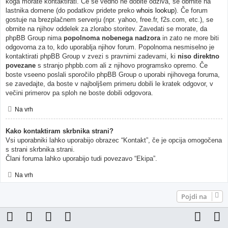
koga morate kontaktirati. Če še vedno ne dobite odziva, se obrnite na
lastnika domene (do podatkov pridete preko
whois lookup
). Če forum
gostuje na brezplačnem serverju (npr. yahoo, free.fr, f2s.com, etc.), se
obrnite na njihov oddelek za zlorabo storitev. Zavedati se morate, da
phpBB Group nima
popolnoma nobenega nadzora
in zato ne more biti
odgovorna za to, kdo uporablja njihov forum. Popolnoma nesmiselno je
kontaktirati phpBB Group v zvezi s pravnimi zadevami, ki
niso direktno
povezane
s stranjo phpbb.com ali z njihovo programsko opremo. Če
boste vseeno poslali sporočilo phpBB Group o uporabi njihovega foruma,
se zavedajte, da boste v najboljšem primeru dobili le kratek odgovor, v
večini primerov pa sploh ne boste dobili odgovora.
Na vrh
Kako kontaktiram skrbnika strani?
Vsi uporabniki lahko uporabijo obrazec “Kontakt”, če je opcija omogočena
s strani skrbnika strani.
Člani foruma lahko uporabijo tudi povezavo “Ekipa”.
Na vrh
Pojdi na