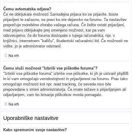
Čemu avtomatska odjava?
Če ne obkljukate možnosti
Samodejna prijava
ko se prijavite, boste
prijavljeni le začasno, se pravi ko ste dejansko na forumu. Ta nastavitev
preprečuje morebitno zlorabo vašega računa. Če želite ostati prijavljeni,
med prijavo obkljukajte prej omenjeno možnost, kar pa vam
odsvetujemo, če do foruma dostopate s tujega računalnika, npr. v
knjižnici, internetnem "kafiču", študentski računalnici itd. Če možnosti ne
vidite, jo je administrator odstranil.
Na vrh
Čemu služi možnost "Izbriši vse piškotke foruma"?
"Izbriši vse piškotke foruma" izbriše vse piškotke, ki jih je ustvaril phpBB
in ki vam omogočajo verodostojnost in prijavljenost na forumu. Prav tako
omogočajo možnosti kot npr. read tracking, če seveda niso bile
prepovedane s strani administratorja. Če imate težave s prijavljanjem ali
odjavljanjem, vam bo brisanje piškotkov morda pomagalo.
Na vrh
Uporabniške nastavitve
Kako spremenim svoje nastavitve?