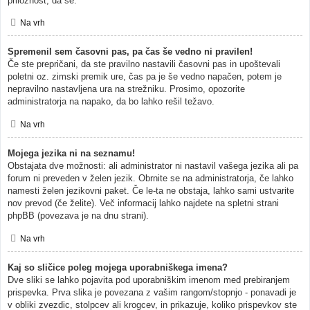
priložnost, da se.
Na vrh
Spremenil sem časovni pas, pa čas še vedno ni pravilen!
Če ste prepričani, da ste pravilno nastavili časovni pas in upoštevali
poletni oz. zimski premik ure, čas pa je še vedno napačen, potem je
nepravilno nastavljena ura na strežniku. Prosimo, opozorite
administratorja na napako, da bo lahko rešil težavo.
Na vrh
Mojega jezika ni na seznamu!
Obstajata dve možnosti: ali administrator ni nastavil vašega jezika ali pa
forum ni preveden v želen jezik. Obrnite se na administratorja, če lahko
namesti želen jezikovni paket. Če le-ta ne obstaja, lahko sami ustvarite
nov prevod (če želite). Več informacij lahko najdete na spletni strani
phpBB (povezava je na dnu strani).
Na vrh
Kaj so sličice poleg mojega uporabniškega imena?
Dve sliki se lahko pojavita pod uporabniškim imenom med prebiranjem
prispevka. Prva slika je povezana z vašim rangom/stopnjo - ponavadi je
v obliki zvezdic, stolpcev ali krogcev, in prikazuje, koliko prispevkov ste