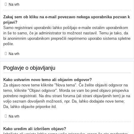
Na vrh
Zakaj sem ob kliku na e-mail povezavo nekega uporabnika pozvan k
prijavi?
Samo registrirani uporabniki lahko pošiljajo e-maile ostalim uporabnikom
in še to samo, če je administrator to možnost nastavil. Temu je tako, da
bi anonimnim uporabnikom preprečili neprimerno uporabo sistema spletne
pošte.
Na vrh
Poglavje o objavljanju
Kako ustvarim novo temo ali objavim odgovor?
Za objavo nove teme kliknite "Nova tema". Če želite objaviti odgovor na
temo, kliknite "Objavi odgovor". Morda se vam bo pred objavo prispevka
potrebno registrirati. Na dnu strani foruma (ali strani objavljenih tem) je na
voljo seznam dovoljenih možnosti, npr. Da, lahko dodajate nove teme;
Da, lahko objavite priponke itd.
Na vrh
Kako uredim ali izbrišem objavo?