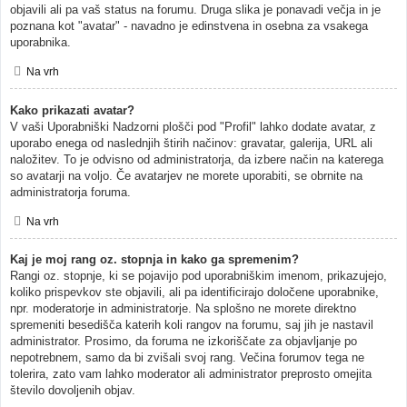
objavili ali pa vaš status na forumu. Druga slika je ponavadi večja in je
poznana kot "avatar" - navadno je edinstvena in osebna za vsakega
uporabnika.
Na vrh
Kako prikazati avatar?
V vaši Uporabniški Nadzorni plošči pod "Profil" lahko dodate avatar, z
uporabo enega od naslednjih štirih načinov: gravatar, galerija, URL ali
naložitev. To je odvisno od administratorja, da izbere način na katerega
so avatarji na voljo. Če avatarjev ne morete uporabiti, se obrnite na
administratorja foruma.
Na vrh
Kaj je moj rang oz. stopnja in kako ga spremenim?
Rangi oz. stopnje, ki se pojavijo pod uporabniškim imenom, prikazujejo,
koliko prispevkov ste objavili, ali pa identificirajo določene uporabnike,
npr. moderatorje in administratorje. Na splošno ne morete direktno
spremeniti besedišča katerih koli rangov na forumu, saj jih je nastavil
administrator. Prosimo, da foruma ne izkoriščate za objavljanje po
nepotrebnem, samo da bi zvišali svoj rang. Večina forumov tega ne
tolerira, zato vam lahko moderator ali administrator preprosto omejita
število dovoljenih objav.