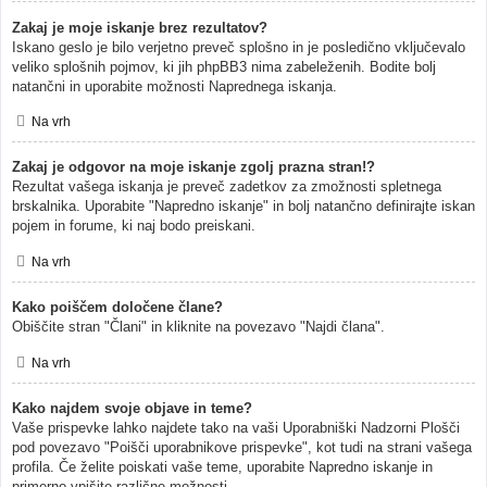
Zakaj je moje iskanje brez rezultatov?
Iskano geslo je bilo verjetno preveč splošno in je posledično vključevalo
veliko splošnih pojmov, ki jih phpBB3 nima zabeleženih. Bodite bolj
natančni in uporabite možnosti Naprednega iskanja.
Na vrh
Zakaj je odgovor na moje iskanje zgolj prazna stran!?
Rezultat vašega iskanja je preveč zadetkov za zmožnosti spletnega
brskalnika. Uporabite "Napredno iskanje" in bolj natančno definirajte iskan
pojem in forume, ki naj bodo preiskani.
Na vrh
Kako poiščem določene člane?
Obiščite stran "Člani" in kliknite na povezavo "Najdi člana".
Na vrh
Kako najdem svoje objave in teme?
Vaše prispevke lahko najdete tako na vaši Uporabniški Nadzorni Plošči
pod povezavo "Poišči uporabnikove prispevke", kot tudi na strani vašega
profila. Če želite poiskati vaše teme, uporabite Napredno iskanje in
primerno vpišite različne možnosti.