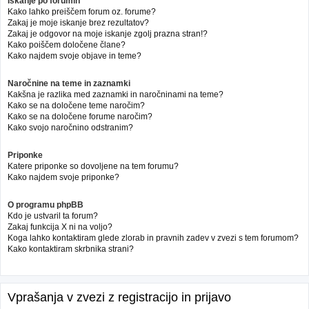
Iskanje po forumih
Kako lahko preiščem forum oz. forume?
Zakaj je moje iskanje brez rezultatov?
Zakaj je odgovor na moje iskanje zgolj prazna stran!?
Kako poiščem določene člane?
Kako najdem svoje objave in teme?
Naročnine na teme in zaznamki
Kakšna je razlika med zaznamki in naročninami na teme?
Kako se na določene teme naročim?
Kako se na določene forume naročim?
Kako svojo naročnino odstranim?
Priponke
Katere priponke so dovoljene na tem forumu?
Kako najdem svoje priponke?
O programu phpBB
Kdo je ustvaril ta forum?
Zakaj funkcija X ni na voljo?
Koga lahko kontaktiram glede zlorab in pravnih zadev v zvezi s tem forumom?
Kako kontaktiram skrbnika strani?
Vprašanja v zvezi z registracijo in prijavo