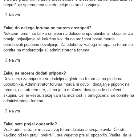
preprečuje spremembo ankete nekje na sredi izvajanja.
Na vrh
Zakaj do nekega foruma ne morem dostopati?
Nekateri forumi so lahko omejeni na določene uporabnike ali skupine. Za
branje, objavljanje ali kakršno koli drugo možnost boste morda
potrebovali posebno dovoljenje. Za odobritev vašega vstopa na forum se
obrnite na moderatorja ali administratorja foruma.
Na vrh
Zakaj ne morem dodati priponk?
Dovoljenja za priponke so dodeljena glede na forum ali pa glede na
uporabnika. Administrator foruma morda ni dovolil dodajanje priponk na
forumu, na katerem ste, ali pa je ta možnost dovoljena le določeni
skupini. Če ne veste, zakaj vam ta možnost ni omogočena, se obrnite na
administratorja foruma.
Na vrh
Zakaj sem prejel opozorilo?
Vsak administrator ima za svoj forum določena svoja pravila. Če ste
kakšno od teh pravil prekršili, ste verjetno prejeli opozorilo. Vedite, da je