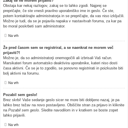
Zakaj se ne morem prijaviti?
Obstaja kar nekaj razlogov, zakaj se to lahko zgodi. Najprej se
prepričajte, če ste vnesli pravilno uporabniško ime in geslo. Če ste,
potem kontaktirajte administratorja in se prepričajte, da vas niso izključili.
Možno je tudi, da se je pojavila napaka v nastavitvah foruma, za kar pa
bo moral poskrbeti sam administrator.
Na vrh
Že pred časom sem se registriral, a se naenkrat ne morem več
prijaviti?!
Možno je, da so administratorji onemogočili ali izbrisali Vaš račun.
Marsikateri forum avtomatsko deaktivira uporabnike, kateri niso dosti
časa aktivni. Če se je to zgodilo, se ponovno registrirati in poizkusite biti
bolj aktivni na forumu.
Na vrh
Pozabil sem geslo!
Brez skrbi! Vaše sedanje geslo sicer ne more biti dobljeno nazaj, je pa
lahko brez težav na novo postavljeno. Obiščite stran za prijavo in kliknite
na
Pozabil sem geslo
. Sledite navodilom in v kratkem se boste zopet
lahko prijavili.
Na vrh