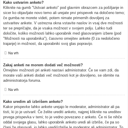
Kako ustvarim anketo?
Kliknite na gumb "Ustvari anketo" pod glavnim obrazcem za pošiljanje in
sicer ko objavljate novo temo ali urejate prvi prispevek na določeno temo;
če gumba ne morete videti, potem nimate primernih dovoljenj za
ustvaritev ankete. V ustrezna okna vstavite naslov in vsaj dve možnosti
ter se prepričajte, da je vsaka možnost v svojem polju. Lahko tudi
določite, koliko možnosti lahko uporabnik med glasovanjem izbere (pod
"Možnosti na uporabnika"), časovno omejitev ankete (0 za nedoločeno
trajanje) in možnost, da uporabniki svoj glas popravijo.
Na vrh
Zakaj anketi ne morem dodati več možnosti?
Omejitev možnosti pri anketi nastavi administrator. Če se vam zdi, da
morate vaši anketi dodati več možnosti kot je dovoljeno, se obrnite na
administratorja foruma.
Na vrh
Kako uredim ali izbrišem anketo?
Kakor prispevke lahko ankete urejajo le moderator, administrator ali pa
tisti, ki jo je ustvaril. Če želite urediti anketo, najprej kliknite na ureditev
prvega prispevka v temi; to je vedno povezano z anketo. Če ni še nihče
oddal svojega glasu, lahko uporabnik anketo uredi ali izbriše, če pa so
člani že glasovali, jo lahko uredi/izbriše le moderator ali administrator. To