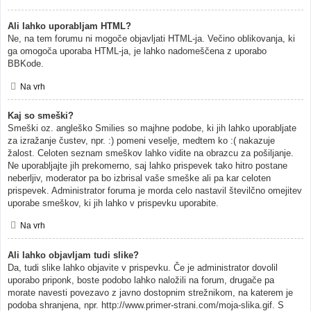
Ali lahko uporabljam HTML?
Ne, na tem forumu ni mogoče objavljati HTML-ja. Večino oblikovanja, ki
ga omogoča uporaba HTML-ja, je lahko nadomeščena z uporabo
BBKode.
Na vrh
Kaj so smeški?
Smeški oz. angleško Smilies so majhne podobe, ki jih lahko uporabljate
za izražanje čustev, npr. :) pomeni veselje, medtem ko :( nakazuje
žalost. Celoten seznam smeškov lahko vidite na obrazcu za pošiljanje.
Ne uporabljajte jih prekomerno, saj lahko prispevek tako hitro postane
neberljiv, moderator pa bo izbrisal vaše smeške ali pa kar celoten
prispevek. Administrator foruma je morda celo nastavil številčno omejitev
uporabe smeškov, ki jih lahko v prispevku uporabite.
Na vrh
Ali lahko objavljam tudi slike?
Da, tudi slike lahko objavite v prispevku. Če je administrator dovolil
uporabo priponk, boste podobo lahko naložili na forum, drugače pa
morate navesti povezavo z javno dostopnim strežnikom, na katerem je
podoba shranjena, npr. http://www.primer-strani.com/moja-slika.gif. S