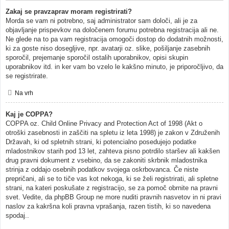
Zakaj se pravzaprav moram registrirati?
Morda se vam ni potrebno, saj administrator sam določi, ali je za
objavljanje prispevkov na določenem forumu potrebna registracija ali ne.
Ne glede na to pa vam registracija omogoči dostop do dodatnih možnosti,
ki za goste niso dosegljive, npr. avatarji oz. slike, pošiljanje zasebnih
sporočil, prejemanje sporočil ostalih uporabnikov, opisi skupin
uporabnikov itd. in ker vam bo vzelo le kakšno minuto, je priporočljivo, da
se registrirate.
Na vrh
Kaj je COPPA?
COPPA oz. Child Online Privacy and Protection Act of 1998 (Akt o
otroški zasebnosti in zaščiti na spletu iz leta 1998) je zakon v Združenih
Državah, ki od spletnih strani, ki potencialno posedujejo podatke
mladostnikov starih pod 13 let, zahteva pisno potrdilo staršev ali kakšen
drug pravni dokument z vsebino, da se zakoniti skrbnik mladostnika
strinja z oddajo osebnih podatkov svojega oskrbovanca. Če niste
prepričani, ali se to tiče vas kot nekoga, ki se želi registrirati, ali spletne
strani, na kateri poskušate z registracijo, se za pomoč obrnite na pravni
svet. Vedite, da phpBB Group ne more nuditi pravnih nasvetov in ni pravi
naslov za kakršna koli pravna vprašanja, razen tistih, ki so navedena
spodaj..