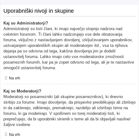
Uporabniški nivoji in skupine
Kaj so Administratorji?
Administratorji so tisti člani, ki imajo največjo stopnjo nadzora nad
celotnim forumom. Ti člani lahko nadzorujejo vse dele obratovanja
foruma, vključno z nastavljanjem dovoljenj, izključevanjem uporabnikov,
ustvarjanjem uporabniških skupin ali moderatorjev itd., vsa ta njihova
dejanja pa so odvisna od tega, kakšna dovoljenja jim je dodelil
ustanovitelj foruma. Lahko imajo celo vse moderatorske zmožnosti
posameznih forumih, kar pa je zopet odvisno od tega, ali je te nastavitve
omogočil ustanovitelj foruma.
Na vrh
Kaj so Moderatorji?
Moderatorji so posamezniki (ali skupine posameznikov), ki dnevno
skrbijo za forume. Imajo dovoljenje, da prispevke preoblikujejo ali zbrišejo
in da zaklenejo, odklenejo, premaknejo, razdelijo ali izbrišejo teme na
forumu, ki ga moderirajo. V spolšnem so torej moderatorji tisti, ki
preprečujejo, da bi uporabniki skrenili s teme ali da bi objavljali nasilne/
žaljive vsebine.
Na vrh