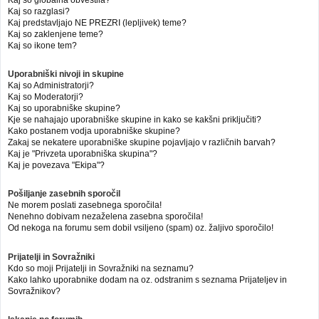
Kaj so globalna obvestila?
Kaj so razglasi?
Kaj predstavljajo NE PREZRI (lepljivek) teme?
Kaj so zaklenjene teme?
Kaj so ikone tem?
Uporabniški nivoji in skupine
Kaj so Administratorji?
Kaj so Moderatorji?
Kaj so uporabniške skupine?
Kje se nahajajo uporabniške skupine in kako se kakšni priključiti?
Kako postanem vodja uporabniške skupine?
Zakaj se nekatere uporabniške skupine pojavljajo v različnih barvah?
Kaj je "Privzeta uporabniška skupina"?
Kaj je povezava "Ekipa"?
Pošiljanje zasebnih sporočil
Ne morem poslati zasebnega sporočila!
Nenehno dobivam nezaželena zasebna sporočila!
Od nekoga na forumu sem dobil vsiljeno (spam) oz. žaljivo sporočilo!
Prijatelji in Sovražniki
Kdo so moji Prijatelji in Sovražniki na seznamu?
Kako lahko uporabnike dodam na oz. odstranim s seznama Prijateljev in
Sovražnikov?