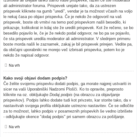
Izbrišete ali urejate lahko samo vaše prispevke, razen če ste moderator
ali administrator foruma. Prispevek urejate tako, da za ustrezen
prispevek kliknete na gumb "uredi", vendar je ta možnost včasih na voljo
le nekaj časa po objavi prispevka. Če je nekdo že odgovoril na vaš
prispevek, boste ob vrnitvi na temo pod prispevkom našli besedilo, ki
prikazuje, kolikokrat in kdaj ste že uredili prispevek. Kot že rečeno, se bo
besedilo pojavilo le, če je že nekdo podal odgovor, ne bo pa se pojavilo,
če sta prispevek uredila moderator ali administrator. V slednjem primeru
boste morda našli le zaznamek, zakaj je bil prispevek prirejen. Vedite pa,
da običajni uporabniki ne morejo več izbrisati prispevka, potem ko je
nekdo že napisal odgovor.
Na vrh
Kako svoji objavi dodam podpis?
Če želite svojemu prispevku dodati podpis, ga morate najprej ustvariti in
sicer na vaši Uporabniški Nadzorni Plošči. Ko to opravite, preprosto
kliknite na oz. obkljukajte
Dodaj podpis
(na obrazcu za objavljanje
prispevkov). Podpis lahko dodate tudi kot privzeto, kar storite tako, da v
nastavitvah svojega profila obkljukate ustrezno nastavitev. Če se odločite
za to možnost, lahko podpis v posameznih prispevkih še vedno izbrišete
- odkljukajte okence "dodaj podpis" pri samem obrazcu za pošiljanje.
Na vrh