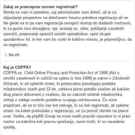
Zakaj se pravzaprav moram registrirati?
Morda se vam ni potrebno, saj administrator sam določi, ali je za
objavljanje prispevkov na določenem forumu potrebna registracija ali ne.
Ne glede na to pa vam registracija omogoči dostop do dodatnih možnosti,
ki za goste niso dosegljive, npr. avatarji oz. slike, pošiljanje zasebnih
sporočil, prejemanje sporočil ostalih uporabnikov, opisi skupin
uporabnikov itd. in ker vam bo vzelo le kakšno minuto, je priporočljivo, da
se registrirate.
Na vrh
Kaj je COPPA?
COPPA oz. Child Online Privacy and Protection Act of 1998 (Akt o
otroški zasebnosti in zaščiti na spletu iz leta 1998) je zakon v Združenih
Državah, ki od spletnih strani, ki potencialno posedujejo podatke
mladostnikov starih pod 13 let, zahteva pisno potrdilo staršev ali kakšen
drug pravni dokument z vsebino, da se zakoniti skrbnik mladostnika
strinja z oddajo osebnih podatkov svojega oskrbovanca. Če niste
prepričani, ali se to tiče vas kot nekoga, ki se želi registrirati, ali spletne
strani, na kateri poskušate z registracijo, se za pomoč obrnite na pravni
svet. Vedite, da phpBB Group ne more nuditi pravnih nasvetov in ni pravi
naslov za kakršna koli pravna vprašanja, razen tistih, ki so navedena
spodaj..