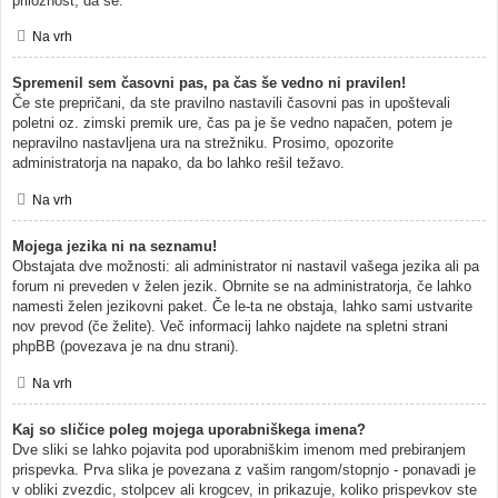
priložnost, da se.
Na vrh
Spremenil sem časovni pas, pa čas še vedno ni pravilen!
Če ste prepričani, da ste pravilno nastavili časovni pas in upoštevali
poletni oz. zimski premik ure, čas pa je še vedno napačen, potem je
nepravilno nastavljena ura na strežniku. Prosimo, opozorite
administratorja na napako, da bo lahko rešil težavo.
Na vrh
Mojega jezika ni na seznamu!
Obstajata dve možnosti: ali administrator ni nastavil vašega jezika ali pa
forum ni preveden v želen jezik. Obrnite se na administratorja, če lahko
namesti želen jezikovni paket. Če le-ta ne obstaja, lahko sami ustvarite
nov prevod (če želite). Več informacij lahko najdete na spletni strani
phpBB (povezava je na dnu strani).
Na vrh
Kaj so sličice poleg mojega uporabniškega imena?
Dve sliki se lahko pojavita pod uporabniškim imenom med prebiranjem
prispevka. Prva slika je povezana z vašim rangom/stopnjo - ponavadi je
v obliki zvezdic, stolpcev ali krogcev, in prikazuje, koliko prispevkov ste