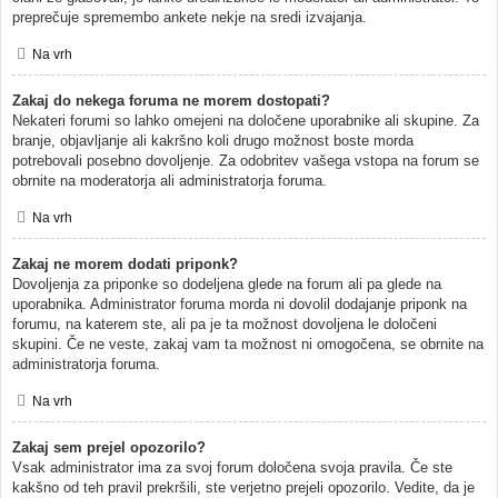
preprečuje spremembo ankete nekje na sredi izvajanja.
Na vrh
Zakaj do nekega foruma ne morem dostopati?
Nekateri forumi so lahko omejeni na določene uporabnike ali skupine. Za
branje, objavljanje ali kakršno koli drugo možnost boste morda
potrebovali posebno dovoljenje. Za odobritev vašega vstopa na forum se
obrnite na moderatorja ali administratorja foruma.
Na vrh
Zakaj ne morem dodati priponk?
Dovoljenja za priponke so dodeljena glede na forum ali pa glede na
uporabnika. Administrator foruma morda ni dovolil dodajanje priponk na
forumu, na katerem ste, ali pa je ta možnost dovoljena le določeni
skupini. Če ne veste, zakaj vam ta možnost ni omogočena, se obrnite na
administratorja foruma.
Na vrh
Zakaj sem prejel opozorilo?
Vsak administrator ima za svoj forum določena svoja pravila. Če ste
kakšno od teh pravil prekršili, ste verjetno prejeli opozorilo. Vedite, da je