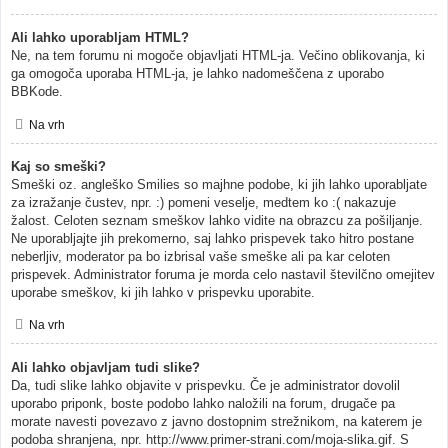
Ali lahko uporabljam HTML?
Ne, na tem forumu ni mogoče objavljati HTML-ja. Večino oblikovanja, ki
ga omogoča uporaba HTML-ja, je lahko nadomeščena z uporabo
BBKode.
Na vrh
Kaj so smeški?
Smeški oz. angleško Smilies so majhne podobe, ki jih lahko uporabljate
za izražanje čustev, npr. :) pomeni veselje, medtem ko :( nakazuje
žalost. Celoten seznam smeškov lahko vidite na obrazcu za pošiljanje.
Ne uporabljajte jih prekomerno, saj lahko prispevek tako hitro postane
neberljiv, moderator pa bo izbrisal vaše smeške ali pa kar celoten
prispevek. Administrator foruma je morda celo nastavil številčno omejitev
uporabe smeškov, ki jih lahko v prispevku uporabite.
Na vrh
Ali lahko objavljam tudi slike?
Da, tudi slike lahko objavite v prispevku. Če je administrator dovolil
uporabo priponk, boste podobo lahko naložili na forum, drugače pa
morate navesti povezavo z javno dostopnim strežnikom, na katerem je
podoba shranjena, npr. http://www.primer-strani.com/moja-slika.gif. S