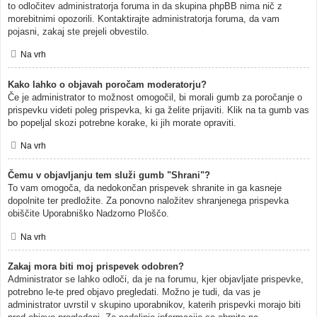
to odločitev administratorja foruma in da skupina phpBB nima nič z
morebitnimi opozorili. Kontaktirajte administratorja foruma, da vam
pojasni, zakaj ste prejeli obvestilo.
Na vrh
Kako lahko o objavah poročam moderatorju?
Če je administrator to možnost omogočil, bi morali gumb za poročanje o
prispevku videti poleg prispevka, ki ga želite prijaviti. Klik na ta gumb vas
bo popeljal skozi potrebne korake, ki jih morate opraviti.
Na vrh
Čemu v objavljanju tem služi gumb "Shrani"?
To vam omogoča, da nedokončan prispevek shranite in ga kasneje
dopolnite ter predložite. Za ponovno naložitev shranjenega prispevka
obiščite Uporabniško Nadzorno Ploščo.
Na vrh
Zakaj mora biti moj prispevek odobren?
Administrator se lahko odloči, da je na forumu, kjer objavljate prispevke,
potrebno le-te pred objavo pregledati. Možno je tudi, da vas je
administrator uvrstil v skupino uporabnikov, katerih prispevki morajo biti