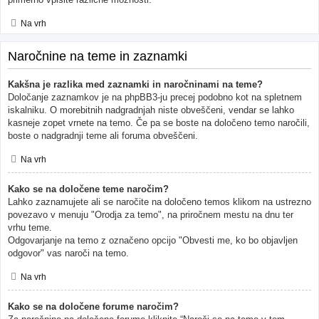
Na vrh
Naročnine na teme in zaznamki
Kakšna je razlika med zaznamki in naročninami na teme?
Določanje zaznamkov je na phpBB3-ju precej podobno kot na spletnem
iskalniku. O morebitnih nadgradnjah niste obveščeni, vendar se lahko
kasneje zopet vrnete na temo. Če pa se boste na določeno temo naročili,
boste o nadgradnji teme ali foruma obveščeni.
Na vrh
Kako se na določene teme naročim?
Lahko zaznamujete ali se naročite na določeno temos klikom na ustrezno
povezavo v menuju "Orodja za temo", na priročnem mestu na dnu ter
vrhu teme.
Odgovarjanje na temo z označeno opcijo "Obvesti me, ko bo objavljen
odgovor" vas naroči na temo.
Na vrh
Kako se na določene forume naročim?