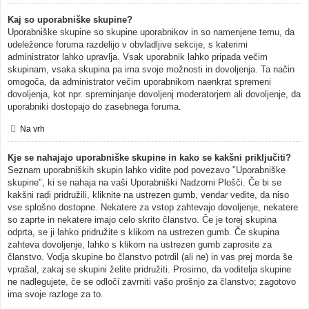
Kaj so uporabniške skupine?
Uporabniške skupine so skupine uporabnikov in so namenjene temu, da
udeležence foruma razdelijo v obvladljive sekcije, s katerimi
administrator lahko upravlja. Vsak uporabnik lahko pripada večim
skupinam, vsaka skupina pa ima svoje možnosti in dovoljenja. Ta način
omogoča, da administrator večim uporabnikom naenkrat spremeni
dovoljenja, kot npr. spreminjanje dovoljenj moderatorjem ali dovoljenje, da
uporabniki dostopajo do zasebnega foruma.
Na vrh
Kje se nahajajo uporabniške skupine in kako se kakšni priključiti?
Seznam uporabniških skupin lahko vidite pod povezavo "Uporabniške
skupine", ki se nahaja na vaši Uporabniški Nadzorni Plošči. Če bi se
kakšni radi pridružili, kliknite na ustrezen gumb, vendar vedite, da niso
vse splošno dostopne. Nekatere za vstop zahtevajo dovoljenje, nekatere
so zaprte in nekatere imajo celo skrito članstvo. Če je torej skupina
odprta, se ji lahko pridružite s klikom na ustrezen gumb. Če skupina
zahteva dovoljenje, lahko s klikom na ustrezen gumb zaprosite za
članstvo. Vodja skupine bo članstvo potrdil (ali ne) in vas prej morda še
vprašal, zakaj se skupini želite pridružiti. Prosimo, da voditelja skupine
ne nadlegujete, če se odloči zavrniti vašo prošnjo za članstvo; zagotovo
ima svoje razloge za to.