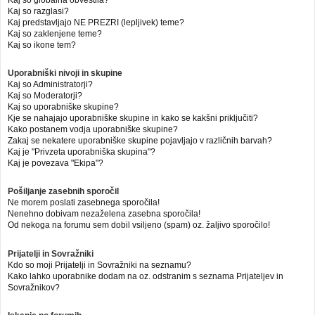
Kaj so globalna obvestila?
Kaj so razglasi?
Kaj predstavljajo NE PREZRI (lepljivek) teme?
Kaj so zaklenjene teme?
Kaj so ikone tem?
Uporabniški nivoji in skupine
Kaj so Administratorji?
Kaj so Moderatorji?
Kaj so uporabniške skupine?
Kje se nahajajo uporabniške skupine in kako se kakšni priključiti?
Kako postanem vodja uporabniške skupine?
Zakaj se nekatere uporabniške skupine pojavljajo v različnih barvah?
Kaj je "Privzeta uporabniška skupina"?
Kaj je povezava "Ekipa"?
Pošiljanje zasebnih sporočil
Ne morem poslati zasebnega sporočila!
Nenehno dobivam nezaželena zasebna sporočila!
Od nekoga na forumu sem dobil vsiljeno (spam) oz. žaljivo sporočilo!
Prijatelji in Sovražniki
Kdo so moji Prijatelji in Sovražniki na seznamu?
Kako lahko uporabnike dodam na oz. odstranim s seznama Prijateljev in
Sovražnikov?