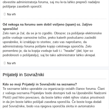
obvestite administratorja foruma, saj mu le-ta lahko prepreči nadaljno
pošiljanje zasebnih sporočil.
Na vrh
Od nekoga na forumu sem dobil vsiljeno (spam) oz. žaljivo
sporočilo!
Zelo nam je žal, da se je to zgodilo. Obrazec za pošiljanje elektronske
pošte vsebuje varnostne točke, preko katerih poskušamo zaslediti
uporabnike, ki izrabljajo to storitev, zato vas naprošamo, da
administratorju foruma pošljete kopijo celotnega sporočila. Zelo
pomembno je, da ta kopija vsebuje tudi t.i. "header" (del, kjer so
podrobnosti o pošiljatelju), saj bo tako administrator lahko ukrepal.
Na vrh
Prijatelji in Sovražniki
Kdo so moji Prijatelji in Sovražniki na seznamu?
Te sezname lahko uporabite za organizacijo ostalih članov foruma. Člani
z vašega seznama Prijateljev bodo dostopni tudi na Uporabniški Nadzorni
Plošči pod hitro povezavo, da boste lahko videli njihov status prisotnosti
in da jim boste lahko pošiljali zasebna sporočila. Če boste koga dodali
pod Sovražnike, bodo vsa njegova sporočila skrita in avtomatsko