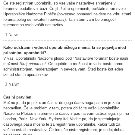
Če ste registriran uporabnik, so vse vaše nastavitve shranjene v
forumovi podatkovni bazi. Če jih želite spremeniti, obiščite stran svoje
Uporabniške Nadzorne Plošče (povezavo ponavadi najdete na vrhu strani
foruma poleg še nekaterih povezav). Ta sistem vam bo omogočil
spremembo vseh vaših nastavitev.
Na vrh
Kako odstranim vidnost uporabniškega imena, ki se pojavlja med
prisotnimi uporabniki?
V vaši Uporabniški Nadzorni plošči pod "Nastavitve foruma" boste našli
možnost
Skrij prisotnost
. Omogočite to možnost in vidni boste samo
administratorjem, moderatorjem in seveda vam. Šteti boste kot eden
izmed skritih uporabnikov.
Na vrh
Čas ni pravilen!
Možno je, da je prikazan čas iz drugega časovnega pasu in je zato
nepravilen. Če je problem v tem, potem obiščite vašo Uporabniško
Nadzorno Ploščo in spremenite časovni pas na vam ustreznega, npr. na
London, Pariz, New York, Sydney itd. Vedite pa, da je spreminjanje
časovnega pasu možno le za registrirane uporabnike, kakor tudi za
večino ostalih nastavitev. Če torej še niste registrirani, je sedaj dobra