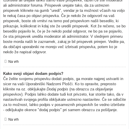
Izbrišete ali urejate lahko samo vaše prispevke, razen če ste moderator
ali administrator foruma. Prispevek urejate tako, da za ustrezen
prispevek kliknete na gumb "uredi", vendar je ta možnost včasih na voljo
le nekaj časa po objavi prispevka. Če je nekdo že odgovoril na vaš
prispevek, boste ob vrnitvi na temo pod prispevkom našli besedilo, ki
prikazuje, kolikokrat in kdaj ste že uredili prispevek. Kot že rečeno, se bo
besedilo pojavilo le, če je že nekdo podal odgovor, ne bo pa se pojavilo,
če sta prispevek uredila moderator ali administrator. V slednjem primeru
boste morda našli le zaznamek, zakaj je bil prispevek prirejen. Vedite pa,
da običajni uporabniki ne morejo več izbrisati prispevka, potem ko je
nekdo že napisal odgovor.
Na vrh
Kako svoji objavi dodam podpis?
Če želite svojemu prispevku dodati podpis, ga morate najprej ustvariti in
sicer na vaši Uporabniški Nadzorni Plošči. Ko to opravite, preprosto
kliknite na oz. obkljukajte
Dodaj podpis
(na obrazcu za objavljanje
prispevkov). Podpis lahko dodate tudi kot privzeto, kar storite tako, da v
nastavitvah svojega profila obkljukate ustrezno nastavitev. Če se odločite
za to možnost, lahko podpis v posameznih prispevkih še vedno izbrišete
- odkljukajte okence "dodaj podpis" pri samem obrazcu za pošiljanje.
Na vrh