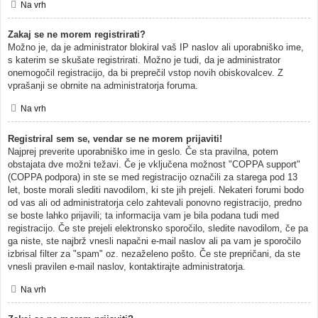
Na vrh
Zakaj se ne morem registrirati?
Možno je, da je administrator blokiral vaš IP naslov ali uporabniško ime,
s katerim se skušate registrirati. Možno je tudi, da je administrator
onemogočil registracijo, da bi preprečil vstop novih obiskovalcev. Z
vprašanji se obrnite na administratorja foruma.
Na vrh
Registriral sem se, vendar se ne morem prijaviti!
Najprej preverite uporabniško ime in geslo. Če sta pravilna, potem
obstajata dve možni težavi. Če je vključena možnost "COPPA support"
(COPPA podpora) in ste se med registracijo označili za starega pod 13
let, boste morali slediti navodilom, ki ste jih prejeli. Nekateri forumi bodo
od vas ali od administratorja celo zahtevali ponovno registracijo, predno
se boste lahko prijavili; ta informacija vam je bila podana tudi med
registracijo. Če ste prejeli elektronsko sporočilo, sledite navodilom, če pa
ga niste, ste najbrž vnesli napačni e-mail naslov ali pa vam je sporočilo
izbrisal filter za "spam" oz. nezaželeno pošto. Če ste prepričani, da ste
vnesli pravilen e-mail naslov, kontaktirajte administratorja.
Na vrh