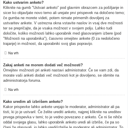
Kako ustvarim anketo?
Kliknite na gumb "Ustvari anketo" pod glavnim obrazcem za pošiljanje in
sicer ko objavljate novo temo ali urejate prvi prispevek na določeno temo;
če gumba ne morete videti, potem nimate primernih dovoljenj za
ustvaritev ankete. V ustrezna okna vstavite naslov in vsaj dve možnosti
ter se prepričajte, da je vsaka možnost v svojem polju. Lahko tudi
določite, koliko možnosti lahko uporabnik med glasovanjem izbere (pod
"Možnosti na uporabnika"), časovno omejitev ankete (0 za nedoločeno
trajanje) in možnost, da uporabniki svoj glas popravijo.
Na vrh
Zakaj anketi ne morem dodati več možnosti?
Omejitev možnosti pri anketi nastavi administrator. Če se vam zdi, da
morate vaši anketi dodati več možnosti kot je dovoljeno, se obrnite na
administratorja foruma.
Na vrh
Kako uredim ali izbrišem anketo?
Kakor prispevke lahko ankete urejajo le moderator, administrator ali pa
tisti, ki jo je ustvaril. Če želite urediti anketo, najprej kliknite na ureditev
prvega prispevka v temi; to je vedno povezano z anketo. Če ni še nihče
oddal svojega glasu, lahko uporabnik anketo uredi ali izbriše, če pa so
člani že glasovali, jo lahko uredi/izbriše le moderator ali administrator. To