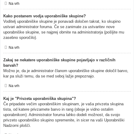
Na vrh
Kako postanem vodja uporabniške skupine?
Voditelj uporabniške skupine je ponavadi določen takrat, ko skupino
ustvari administrator foruma. Če se zanimate za ustvaritev nove
uporabniške skupine, se najprej obrnite na administratorja (pošljite mu
zasebno sporočilo).
Na vrh
Zakaj se nekatere uporabniške skupine pojavljajo v različnih
barvah?
Možno je, da je administrator članom uporabniške skupine določil barvo,
kar pa služi temu, da se med seboj lažje prepoznajo.
Na vrh
Kaj je "Privzeta uporabniška skupina"?
Če pripadate večim uporabniškim skupinam, je vaša privzeta skupina
tista, od katere privzamete barvo in rang (oboje je vidno ostalim
uporabnikom). Administrator foruma lahko dodeli možnost, da svojo
privzeto uporabniško skupino spremenite, in sicer na vaši Uporabniški
Nadzorni plošči.