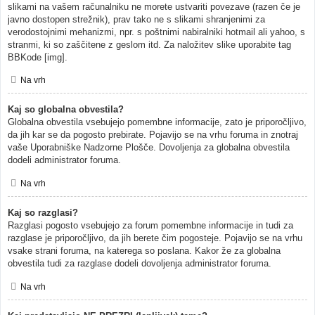
slikami na vašem računalniku ne morete ustvariti povezave (razen če je
javno dostopen strežnik), prav tako ne s slikami shranjenimi za
verodostojnimi mehanizmi, npr. s poštnimi nabiralniki hotmail ali yahoo, s
stranmi, ki so zaščitene z geslom itd. Za naložitev slike uporabite tag
BBKode [img].
Na vrh
Kaj so globalna obvestila?
Globalna obvestila vsebujejo pomembne informacije, zato je priporočljivo,
da jih kar se da pogosto prebirate. Pojavijo se na vrhu foruma in znotraj
vaše Uporabniške Nadzorne Plošče. Dovoljenja za globalna obvestila
dodeli administrator foruma.
Na vrh
Kaj so razglasi?
Razglasi pogosto vsebujejo za forum pomembne informacije in tudi za
razglase je priporočljivo, da jih berete čim pogosteje. Pojavijo se na vrhu
vsake strani foruma, na katerega so poslana. Kakor že za globalna
obvestila tudi za razglase dodeli dovoljenja administrator foruma.
Na vrh