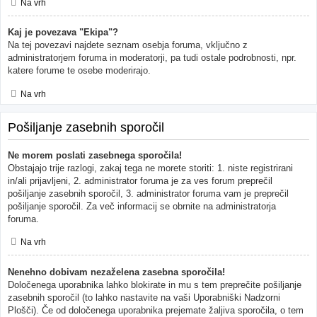
Na vrh
Kaj je povezava "Ekipa"?
Na tej povezavi najdete seznam osebja foruma, vključno z
administratorjem foruma in moderatorji, pa tudi ostale podrobnosti, npr.
katere forume te osebe moderirajo.
Na vrh
Pošiljanje zasebnih sporočil
Ne morem poslati zasebnega sporočila!
Obstajajo trije razlogi, zakaj tega ne morete storiti: 1. niste registrirani
in/ali prijavljeni, 2. administrator foruma je za ves forum preprečil
pošiljanje zasebnih sporočil, 3. administrator foruma vam je preprečil
pošiljanje sporočil. Za več informacij se obrnite na administratorja
foruma.
Na vrh
Nenehno dobivam nezaželena zasebna sporočila!
Določenega uporabnika lahko blokirate in mu s tem preprečite pošiljanje
zasebnih sporočil (to lahko nastavite na vaši Uporabniški Nadzorni
Plošči). Če od določenega uporabnika prejemate žaljiva sporočila, o tem