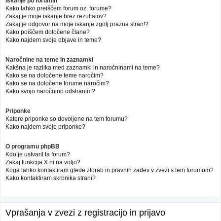
Iskanje po forumih
Kako lahko preiščem forum oz. forume?
Zakaj je moje iskanje brez rezultatov?
Zakaj je odgovor na moje iskanje zgolj prazna stran!?
Kako poiščem določene člane?
Kako najdem svoje objave in teme?
Naročnine na teme in zaznamki
Kakšna je razlika med zaznamki in naročninami na teme?
Kako se na določene teme naročim?
Kako se na določene forume naročim?
Kako svojo naročnino odstranim?
Priponke
Katere priponke so dovoljene na tem forumu?
Kako najdem svoje priponke?
O programu phpBB
Kdo je ustvaril ta forum?
Zakaj funkcija X ni na voljo?
Koga lahko kontaktiram glede zlorab in pravnih zadev v zvezi s tem forumom?
Kako kontaktiram skrbnika strani?
Vprašanja v zvezi z registracijo in prijavo