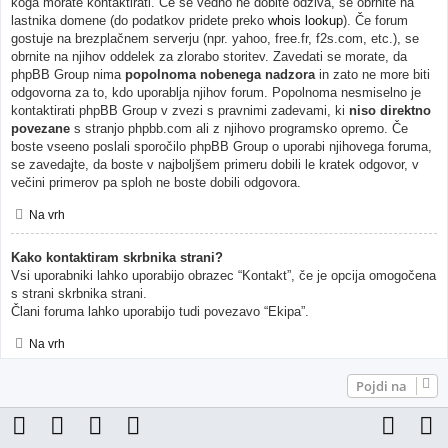
koga morate kontaktirati. Če še vedno ne dobite odziva, se obrnite na
lastnika domene (do podatkov pridete preko
whois lookup
). Če forum
gostuje na brezplačnem serverju (npr. yahoo, free.fr, f2s.com, etc.), se
obrnite na njihov oddelek za zlorabo storitev. Zavedati se morate, da
phpBB Group nima
popolnoma nobenega nadzora
in zato ne more biti
odgovorna za to, kdo uporablja njihov forum. Popolnoma nesmiselno je
kontaktirati phpBB Group v zvezi s pravnimi zadevami, ki
niso direktno
povezane
s stranjo phpbb.com ali z njihovo programsko opremo. Če
boste vseeno poslali sporočilo phpBB Group o uporabi njihovega foruma,
se zavedajte, da boste v najboljšem primeru dobili le kratek odgovor, v
večini primerov pa sploh ne boste dobili odgovora.
Na vrh
Kako kontaktiram skrbnika strani?
Vsi uporabniki lahko uporabijo obrazec “Kontakt”, če je opcija omogočena
s strani skrbnika strani.
Člani foruma lahko uporabijo tudi povezavo “Ekipa”.
Na vrh
Pojdi na