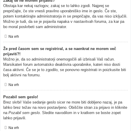
Zakaj se ne morem prijaviti?
Obstaja kar nekaj razlogov, zakaj se to lahko zgodi. Najprej se
prepričajte, če ste vnesli pravilno uporabniško ime in geslo. Če ste,
potem kontaktirajte administratorja in se prepričajte, da vas niso izključili.
Možno je tudi, da se je pojavila napaka v nastavitvah foruma, za kar pa
bo moral poskrbeti sam administrator.
Na vrh
Že pred časom sem se registriral, a se naenkrat ne morem več
prijaviti?!
Možno je, da so administratorji onemogočili ali izbrisali Vaš račun.
Marsikateri forum avtomatsko deaktivira uporabnike, kateri niso dosti
časa aktivni. Če se je to zgodilo, se ponovno registrirati in poizkusite biti
bolj aktivni na forumu.
Na vrh
Pozabil sem geslo!
Brez skrbi! Vaše sedanje geslo sicer ne more biti dobljeno nazaj, je pa
lahko brez težav na novo postavljeno. Obiščite stran za prijavo in kliknite
na
Pozabil sem geslo
. Sledite navodilom in v kratkem se boste zopet
lahko prijavili.
Na vrh