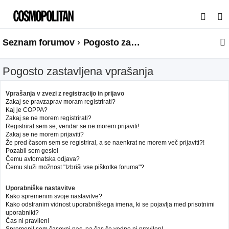
I
s
Seznam forumov
Pogosto zastavljena vprašanja
k
a
Pogosto zastavljena vprašanja
n
j
Vprašanja v zvezi z registracijo in prijavo
e
Zakaj se pravzaprav moram registrirati?
Kaj je COPPA?
Zakaj se ne morem registrirati?
Registriral sem se, vendar se ne morem prijaviti!
Zakaj se ne morem prijaviti?
Že pred časom sem se registriral, a se naenkrat ne morem več prijaviti?!
Pozabil sem geslo!
Čemu avtomatska odjava?
Čemu služi možnost "Izbriši vse piškotke foruma"?
Uporabniške nastavitve
Kako spremenim svoje nastavitve?
Kako odstranim vidnost uporabniškega imena, ki se pojavlja med prisotnimi
uporabniki?
Čas ni pravilen!
Spremenil sem časovni pas, pa čas še vedno ni pravilen!