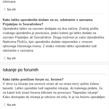
izbrisana.
Na vrh
Kako lahko uporabnike dodam na oz. odstranim s seznama
Prijateljev in Sovražnikov?
Uporabnike lahko na seznam dodajate na dva načina. Znotraj profila
vsakega uporabnika je povezava, preko katere ga lahko dodate na
seznam Prijateljev ali Sovražnikov. Druga možnost je vaša Uporabniška
Nadzorna Plošča, kjer uporabnike dodate neposredno z vnosom
njihovega članskega imena. Z enako metodo lahko uporabnike tudi
odstranite s seznama.
Na vrh
Iskanje po forumih
Kako lahko preiščem forum oz. forume?
V okno za iskanje (na osnovni strani ali na strani tem) vpišite želeno
besedo. Lahko uporabite tudi napredno iskanje, do katerega pridete, če
na kateri koli strani foruma kliknete na povezavo "Napredno iskanje".
Kako dostopate do iskanja je odvisno od stila, ki je na forumu uporabljen.
Na vrh