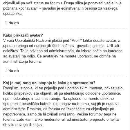
objavili ali pa vaš status na forumu. Druga slika je ponavadi večja in je
poznana kot "avatar" - navadno je edinstvena in osebna za vsakega
uporabnika.
Na vrh
Kako prikazati avatar?
V vaši Uporabniški Nadzorni plošči pod "Profil" lahko dodate avatar, z
uporabo enega od naslednjih štirih načinov: gravatar, galerija, URL ali
naložitev. To je odvisno od administratorja, da izbere način na katerega
so avatarji na voljo. Če avatarjev ne morete uporabiti, se obrnite na
administratorja foruma.
Na vrh
Kaj je moj rang oz. stopnja in kako ga spremenim?
Rangi oz. stopnje, ki se pojavijo pod uporabniškim imenom, prikazujejo,
koliko prispevkov ste objavili, ali pa identificirajo določene uporabnike,
npr. moderatorje in administratorje. Na splošno ne morete direktno
spremeniti besedišča katerih koli rangov na forumu, saj jih je nastavil
administrator. Prosimo, da foruma ne izkoriščate za objavljanje po
nepotrebnem, samo da bi zvišali svoj rang. Večina forumov tega ne
tolerira, zato vam lahko moderator ali administrator preprosto omejita
število dovoljenih objav.