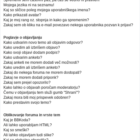
Mojega jezika ni na seznamu!
Kaj so sličice poleg mojega uporabniškega imena?
Kako prikazati avatar?
Kaj je moj rang oz. stopnja in kako ga spremenim?
Zakaj sem ob kliku na e-mail povezavo nekega uporabnika pozvan k prijavi?
Poglavje o objavljanju
Kako ustvarim novo temo ali objavim odgovor?
Kako uredim ali izbrišem objavo?
Kako svoji objavi dodam podpis?
Kako ustvarim anketo?
Zakaj anketi ne morem dodati več možnosti?
Kako uredim ali izbrišem anketo?
Zakaj do nekega foruma ne morem dostopati?
Zakaj ne morem dodati priponk?
Zakaj sem prejel opozorilo?
Kako lahko o objavah poročam moderatorju?
Čemu v objavljanju tem služi gumb "Shrani"?
Zakaj mora biti moj prispevek odobren?
Kako prestavim svojo temo?
Oblikovanje foruma in vrste tem
Kaj je BBKoda?
Ali lahko uporabljam HTML?
Kaj so smeški?
Ali lahko objavljam tudi slike?