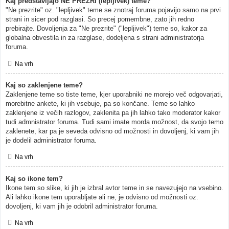
Kaj predstavljajo NE PREZRI (lepljivek) teme?
"Ne prezrite" oz. "lepljivek" teme se znotraj foruma pojavijo samo na prvi
strani in sicer pod razglasi. So precej pomembne, zato jih redno
prebirajte. Dovoljenja za "Ne prezrite" ("lepljivek") teme so, kakor za
globalna obvestila in za razglase, dodeljena s strani administratorja
foruma.
Na vrh
Kaj so zaklenjene teme?
Zaklenjene teme so tiste teme, kjer uporabniki ne morejo več odgovarjati,
morebitne ankete, ki jih vsebuje, pa so končane. Teme so lahko
zaklenjene iz večih razlogov, zaklenita pa jih lahko tako moderator kakor
tudi admnistrator foruma. Tudi sami imate morda možnost, da svojo temo
zaklenete, kar pa je seveda odvisno od možnosti in dovoljenj, ki vam jih
je dodelil administrator foruma.
Na vrh
Kaj so ikone tem?
Ikone tem so slike, ki jih je izbral avtor teme in se navezujejo na vsebino.
Ali lahko ikone tem uporabljate ali ne, je odvisno od možnosti oz.
dovoljenj, ki vam jih je odobril administrator foruma.
Na vrh