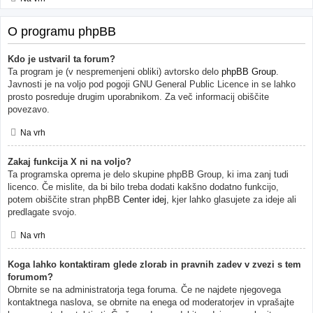
O programu phpBB
Kdo je ustvaril ta forum?
Ta program je (v nespremenjeni obliki) avtorsko delo
phpBB Group
.
Javnosti je na voljo pod pogoji GNU General Public Licence in se lahko
prosto posreduje drugim uporabnikom. Za več informacij obiščite
povezavo.
Na vrh
Zakaj funkcija X ni na voljo?
Ta programska oprema je delo skupine phpBB Group, ki ima zanj tudi
licenco. Če mislite, da bi bilo treba dodati kakšno dodatno funkcijo,
potem obiščite stran phpBB
Center idej
, kjer lahko glasujete za ideje ali
predlagate svojo.
Na vrh
Koga lahko kontaktiram glede zlorab in pravnih zadev v zvezi s tem
forumom?
Obrnite se na administratorja tega foruma. Če ne najdete njegovega
kontaktnega naslova, se obrnite na enega od moderatorjev in vprašajte