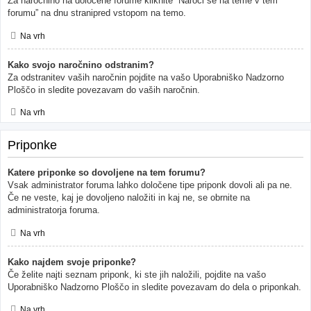
Za naročnino na določene forume kliknite “Naroči se na teme v tem
forumu” na dnu stranipred vstopom na temo.
Na vrh
Kako svojo naročnino odstranim?
Za odstranitev vaših naročnin pojdite na vašo Uporabniško Nadzorno
Ploščo in sledite povezavam do vaših naročnin.
Na vrh
Priponke
Katere priponke so dovoljene na tem forumu?
Vsak administrator foruma lahko določene tipe priponk dovoli ali pa ne.
Če ne veste, kaj je dovoljeno naložiti in kaj ne, se obrnite na
administratorja foruma.
Na vrh
Kako najdem svoje priponke?
Če želite najti seznam priponk, ki ste jih naložili, pojdite na vašo
Uporabniško Nadzorno Ploščo in sledite povezavam do dela o priponkah.
Na vrh