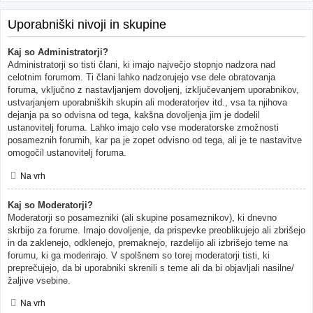
Uporabniški nivoji in skupine
Kaj so Administratorji?
Administratorji so tisti člani, ki imajo največjo stopnjo nadzora nad
celotnim forumom. Ti člani lahko nadzorujejo vse dele obratovanja
foruma, vključno z nastavljanjem dovoljenj, izključevanjem uporabnikov,
ustvarjanjem uporabniških skupin ali moderatorjev itd., vsa ta njihova
dejanja pa so odvisna od tega, kakšna dovoljenja jim je dodelil
ustanovitelj foruma. Lahko imajo celo vse moderatorske zmožnosti
posameznih forumih, kar pa je zopet odvisno od tega, ali je te nastavitve
omogočil ustanovitelj foruma.
Na vrh
Kaj so Moderatorji?
Moderatorji so posamezniki (ali skupine posameznikov), ki dnevno
skrbijo za forume. Imajo dovoljenje, da prispevke preoblikujejo ali zbrišejo
in da zaklenejo, odklenejo, premaknejo, razdelijo ali izbrišejo teme na
forumu, ki ga moderirajo. V spolšnem so torej moderatorji tisti, ki
preprečujejo, da bi uporabniki skrenili s teme ali da bi objavljali nasilne/
žaljive vsebine.
Na vrh