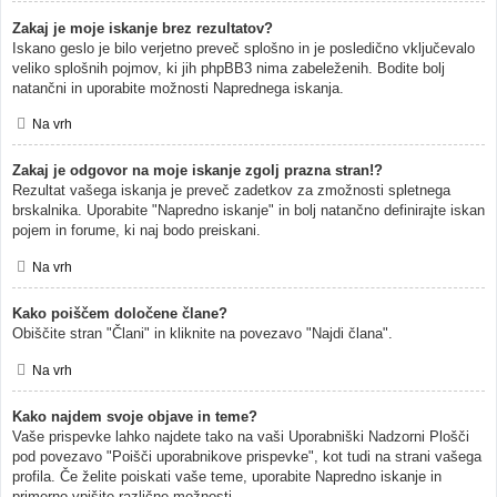
Zakaj je moje iskanje brez rezultatov?
Iskano geslo je bilo verjetno preveč splošno in je posledično vključevalo
veliko splošnih pojmov, ki jih phpBB3 nima zabeleženih. Bodite bolj
natančni in uporabite možnosti Naprednega iskanja.
Na vrh
Zakaj je odgovor na moje iskanje zgolj prazna stran!?
Rezultat vašega iskanja je preveč zadetkov za zmožnosti spletnega
brskalnika. Uporabite "Napredno iskanje" in bolj natančno definirajte iskan
pojem in forume, ki naj bodo preiskani.
Na vrh
Kako poiščem določene člane?
Obiščite stran "Člani" in kliknite na povezavo "Najdi člana".
Na vrh
Kako najdem svoje objave in teme?
Vaše prispevke lahko najdete tako na vaši Uporabniški Nadzorni Plošči
pod povezavo "Poišči uporabnikove prispevke", kot tudi na strani vašega
profila. Če želite poiskati vaše teme, uporabite Napredno iskanje in
primerno vpišite različne možnosti.