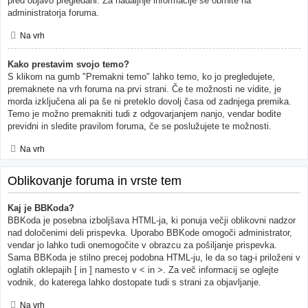
pred objavo pregledani. Za nadaljnje informacije se obrnite na
administratorja foruma.
Na vrh
Kako prestavim svojo temo?
S klikom na gumb "Premakni temo" lahko temo, ko jo pregledujete,
premaknete na vrh foruma na prvi strani. Če te možnosti ne vidite, je
morda izključena ali pa še ni preteklo dovolj časa od zadnjega premika.
Temo je možno premakniti tudi z odgovarjanjem nanjo, vendar bodite
previdni in sledite pravilom foruma, če se poslužujete te možnosti.
Na vrh
Oblikovanje foruma in vrste tem
Kaj je BBKoda?
BBKoda je posebna izboljšava HTML-ja, ki ponuja večji oblikovni nadzor
nad določenimi deli prispevka. Uporabo BBKode omogoči administrator,
vendar jo lahko tudi onemogočite v obrazcu za pošiljanje prispevka.
Sama BBKoda je stilno precej podobna HTML-ju, le da so tag-i priloženi v
oglatih oklepajih [ in ] namesto v < in >. Za več informacij se oglejte
vodnik, do katerega lahko dostopate tudi s strani za objavljanje.
Na vrh