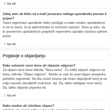
Na vrh
Zakaj sem ob kliku na e-mail povezavo nekega uporabnika pozvan k
prijavi?
Samo registrirani uporabniki lahko pošiljajo e-maile ostalim uporabnikom
in še to samo, če je administrator to možnost nastavil. Temu je tako, da
bi anonimnim uporabnikom preprečili neprimerno uporabo sistema spletne
pošte.
Na vrh
Poglavje o objavljanju
Kako ustvarim novo temo ali objavim odgovor?
Za objavo nove teme kliknite "Nova tema". Če želite objaviti odgovor na
temo, kliknite "Objavi odgovor". Morda se vam bo pred objavo prispevka
potrebno registrirati. Na dnu strani foruma (ali strani objavljenih tem) je na
voljo seznam dovoljenih možnosti, npr. Da, lahko dodajate nove teme;
Da, lahko objavite priponke itd.
Na vrh
Kako uredim ali izbrišem objavo?