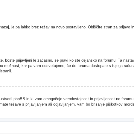
nazaj, je pa lahko brez težav na novo postavljeno. Obiščite stran za prijavo in
te, boste prijavljeni le začasno, se pravi ko ste dejansko na forumu. Ta nast
njeno možnost, kar pa vam odsvetujemo, če do foruma dostopate s tujega računal
stranil.
je ustvaril phpBB in ki vam omogočajo verodostojnost in prijavljenost na forum
imate težave s prijavljanjem ali odjavljanjem, vam bo brisanje piškotkov mor