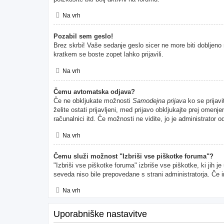
Na vrh
Pozabil sem geslo!
Brez skrbi! Vaše sedanje geslo sicer ne more biti dobljeno 
kratkem se boste zopet lahko prijavili.
Na vrh
Čemu avtomatska odjava?
Če ne obkljukate možnosti
Samodejna prijava
ko se prijavi
želite ostati prijavljeni, med prijavo obkljukajte prej ome
računalnici itd. Če možnosti ne vidite, jo je administrator od
Na vrh
Čemu služi možnost "Izbriši vse piškotke foruma"?
"Izbriši vse piškotke foruma" izbriše vse piškotke, ki jih 
seveda niso bile prepovedane s strani administratorja. Če 
Na vrh
Uporabniške nastavitve