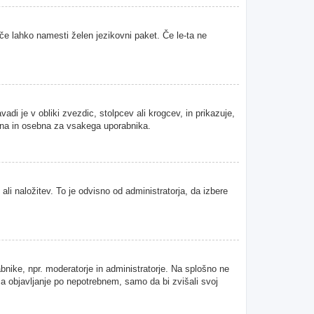
 če lahko namesti želen jezikovni paket. Če le-ta ne
i je v obliki zvezdic, stolpcev ali krogcev, in prikazuje,
tvena in osebna za vsakega uporabnika.
ali naložitev. To je odvisno od administratorja, da izbere
abnike, npr. moderatorje in administratorje. Na splošno ne
 za objavljanje po nepotrebnem, samo da bi zvišali svoj