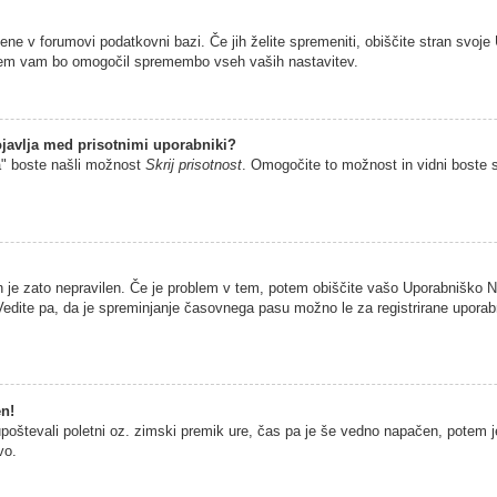
jene v forumovi podatkovni bazi. Če jih želite spremeniti, obiščite stran sv
istem vam bo omogočil spremembo vseh vaših nastavitev.
javlja med prisotnimi uporabniki?
a" boste našli možnost
Skrij prisotnost
. Omogočite to možnost in vidni boste 
n je zato nepravilen. Če je problem v tem, potem obiščite vašo Uporabniško
edite pa, da je spreminjanje časovnega pasu možno le za registrirane uporabni
en!
 upoštevali poletni oz. zimski premik ure, čas pa je še vedno napačen, potem 
vo.