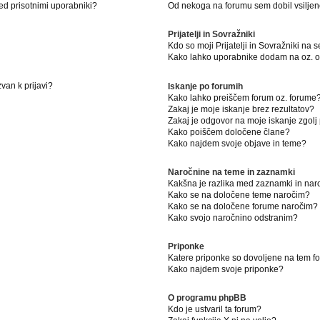
ed prisotnimi uporabniki?
Od nekoga na forumu sem dobil vsiljeno
Prijatelji in Sovražniki
Kdo so moji Prijatelji in Sovražniki na
Kako lahko uporabnike dodam na oz. od
van k prijavi?
Iskanje po forumih
Kako lahko preiščem forum oz. forume
Zakaj je moje iskanje brez rezultatov?
Zakaj je odgovor na moje iskanje zgolj
Kako poiščem določene člane?
Kako najdem svoje objave in teme?
Naročnine na teme in zaznamki
Kakšna je razlika med zaznamki in na
Kako se na določene teme naročim?
Kako se na določene forume naročim?
Kako svojo naročnino odstranim?
Priponke
Katere priponke so dovoljene na tem 
Kako najdem svoje priponke?
O programu phpBB
Kdo je ustvaril ta forum?