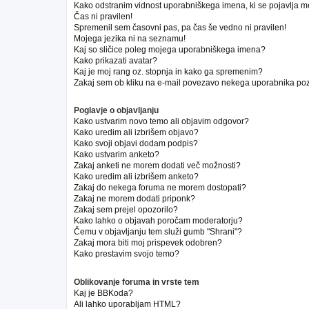
Kako odstranim vidnost uporabniškega imena, ki se pojavlja m
Čas ni pravilen!
Spremenil sem časovni pas, pa čas še vedno ni pravilen!
Mojega jezika ni na seznamu!
Kaj so sličice poleg mojega uporabniškega imena?
Kako prikazati avatar?
Kaj je moj rang oz. stopnja in kako ga spremenim?
Zakaj sem ob kliku na e-mail povezavo nekega uporabnika poz
Poglavje o objavljanju
Kako ustvarim novo temo ali objavim odgovor?
Kako uredim ali izbrišem objavo?
Kako svoji objavi dodam podpis?
Kako ustvarim anketo?
Zakaj anketi ne morem dodati več možnosti?
Kako uredim ali izbrišem anketo?
Zakaj do nekega foruma ne morem dostopati?
Zakaj ne morem dodati priponk?
Zakaj sem prejel opozorilo?
Kako lahko o objavah poročam moderatorju?
Čemu v objavljanju tem služi gumb "Shrani"?
Zakaj mora biti moj prispevek odobren?
Kako prestavim svojo temo?
Oblikovanje foruma in vrste tem
Kaj je BBKoda?
Ali lahko uporabljam HTML?