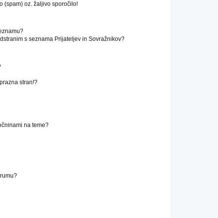
 (spam) oz. žaljivo sporočilo!
 seznamu?
stranim s seznama Prijateljev in Sovražnikov?
?
 prazna stran!?
ročninami na teme?
forumu?