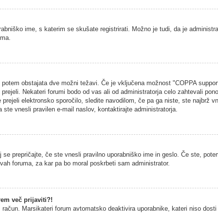
rabniško ime, s katerim se skušate registrirati. Možno je tudi, da je administra
uma.
na, potem obstajata dve možni težavi. Če je vključena možnost "COPPA support
h prejeli. Nekateri forumi bodo od vas ali od administratorja celo zahtevali pono
 prejeli elektronsko sporočilo, sledite navodilom, če pa ga niste, ste najbrž vn
 ste vnesli pravilen e-mail naslov, kontaktirajte administratorja.
 se prepričajte, če ste vnesli pravilno uporabniško ime in geslo. Če ste, potem
vitvah foruma, za kar pa bo moral poskrbeti sam administrator.
em več prijaviti?!
š račun. Marsikateri forum avtomatsko deaktivira uporabnike, kateri niso dosti č