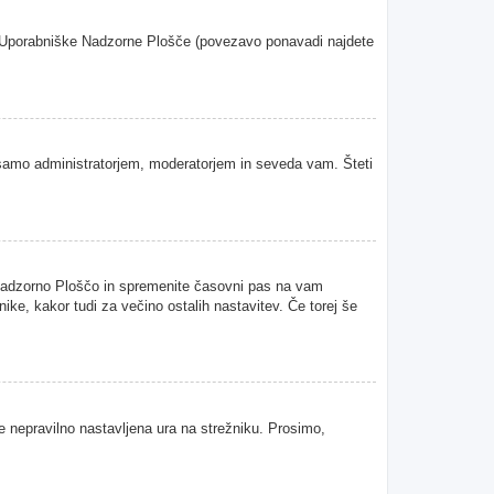
oje Uporabniške Nadzorne Plošče (povezavo ponavadi najdete
samo administratorjem, moderatorjem in seveda vam. Šteti
 Nadzorno Ploščo in spremenite časovni pas na vam
ke, kakor tudi za večino ostalih nastavitev. Če torej še
je nepravilno nastavljena ura na strežniku. Prosimo,