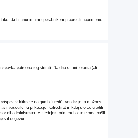
e tako, da bi anonimnim uporabnikom preprečili neprimerno
spevka potrebno registrirati. Na dnu strani foruma (ali
n prispevek kliknete na gumb "uredi", vendar je ta možnost
i besedilo, ki prikazuje, kolikokrat in kdaj ste že uredili
ator ali administrator. V slednjem primeru boste morda našli
apisal odgovor.