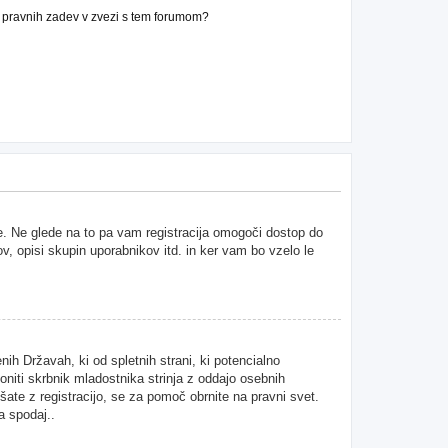
n pravnih zadev v zvezi s tem forumom?
ne. Ne glede na to pa vam registracija omogoči dostop do
ov, opisi skupin uporabnikov itd. in ker vam bo vzelo le
ih Državah, ki od spletnih strani, ki potencialno
niti skrbnik mladostnika strinja z oddajo osebnih
kušate z registracijo, se za pomoč obrnite na pravni svet.
a spodaj..