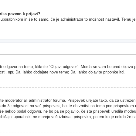
ika pozvan k prijavi?
im uporabnikom in še to samo, če je administrator to možnost nastavil. Temu j
ti odgovor na temo, kliknite "Objavi odgovor". Morda se vam bo pred objavo pri
sti, npr. Da, lahko dodajate nove teme; Da, lahko objavite priponke itd.
ste moderator ali administrator foruma. Prispevek urejate tako, da za ustreze
kdo že odgovoril na vaš prispevek, boste ob vrnitvi na temo pod prispevkom našl
 že nekdo podal odgovor, ne bo pa se pojavilo, če sta prispevek uredila moder
 običajni uporabniki ne morejo več izbrisati prispevka, potem ko je nekdo že n