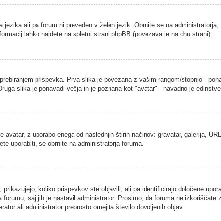
a jezika ali pa forum ni preveden v želen jezik. Obrnite se na administratorja,
nformacij lahko najdete na spletni strani phpBB (povezava je na dnu strani).
ebiranjem prispevka. Prva slika je povezana z vašim rangom/stopnjo - ponavad
. Druga slika je ponavadi večja in je poznana kot "avatar" - navadno je edins
 avatar, z uporabo enega od naslednjih štirih načinov: gravatar, galerija, URL 
ete uporabiti, se obrnite na administratorja foruma.
rikazujejo, koliko prispevkov ste objavili, ali pa identificirajo določene upor
 forumu, saj jih je nastavil administrator. Prosimo, da foruma ne izkoriščate
ator ali administrator preprosto omejita število dovoljenih objav.