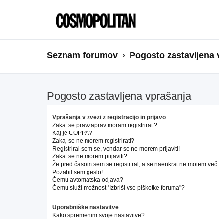
Seznam forumov
Pogosto zastavljena 
Pogosto zastavljena vprašanja
Vprašanja v zvezi z registracijo in prijavo
Zakaj se pravzaprav moram registrirati?
Kaj je COPPA?
Zakaj se ne morem registrirati?
Registriral sem se, vendar se ne morem prijaviti!
Zakaj se ne morem prijaviti?
Že pred časom sem se registriral, a se naenkrat ne morem več pr
Pozabil sem geslo!
Čemu avtomatska odjava?
Čemu služi možnost "Izbriši vse piškotke foruma"?
Uporabniške nastavitve
Kako spremenim svoje nastavitve?