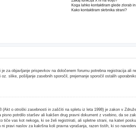
Zakaj funkcija X ni na voljo?
Koga lahko kontaktiram glede zlorab i
Kako kontaktiram skrbnika strani?
i je za objavljanje prispevkov na določenem forumu potrebna registracija ali 
i oz. slike, pošiljanje zasebnih sporočil, prejemanje sporočil ostalih uporabnik
Akt o otroški zasebnosti in zaščiti na spletu iz leta 1998) je zakon v Združen
 pisno potrdilo staršev ali kakšen drug pravni dokument z vsebino, da se zako
 tiče vas kot nekoga, ki se želi registrirati, ali spletne strani, na kateri pos
ni pravi naslov za kakršna koli pravna vprašanja, razen tistih, ki so naveden