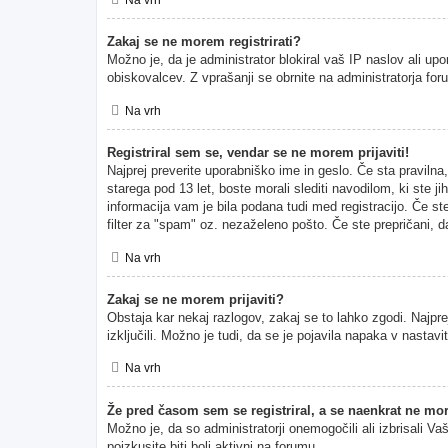
Zakaj se ne morem registrirati?
Možno je, da je administrator blokiral vaš IP naslov ali upo
obiskovalcev. Z vprašanji se obrnite na administratorja for
Na vrh
Registriral sem se, vendar se ne morem prijaviti!
Najprej preverite uporabniško ime in geslo. Če sta pravil
starega pod 13 let, boste morali slediti navodilom, ki ste ji
informacija vam je bila podana tudi med registracijo. Če ste
filter za "spam" oz. nezaželeno pošto. Če ste prepričani, da
Na vrh
Zakaj se ne morem prijaviti?
Obstaja kar nekaj razlogov, zakaj se to lahko zgodi. Najprej
izključili. Možno je tudi, da se je pojavila napaka v nasta
Na vrh
Že pred časom sem se registriral, a se naenkrat ne mor
Možno je, da so administratorji onemogočili ali izbrisali Va
poizkusite biti bolj aktivni na forumu.