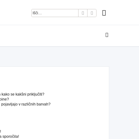
Iskanje
Napredno iskanje
kako se kakšni priključiti?
pine?
pojavljajo v različnih barvah?
!
 sporočila!