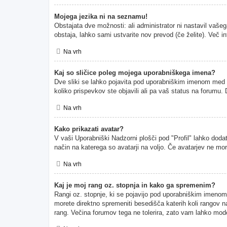
Mojega jezika ni na seznamu!
Obstajata dve možnosti: ali administrator ni nastavil vašeg
obstaja, lahko sami ustvarite nov prevod (če želite). Več i
Na vrh
Kaj so sličice poleg mojega uporabniškega imena?
Dve sliki se lahko pojavita pod uporabniškim imenom med pr
koliko prispevkov ste objavili ali pa vaš status na forumu
Na vrh
Kako prikazati avatar?
V vaši Uporabniški Nadzorni plošči pod "Profil" lahko dodate
način na katerega so avatarji na voljo. Če avatarjev ne mor
Na vrh
Kaj je moj rang oz. stopnja in kako ga spremenim?
Rangi oz. stopnje, ki se pojavijo pod uporabniškim imenom, p
morete direktno spremeniti besedišča katerih koli rangov na
rang. Večina forumov tega ne tolerira, zato vam lahko moder