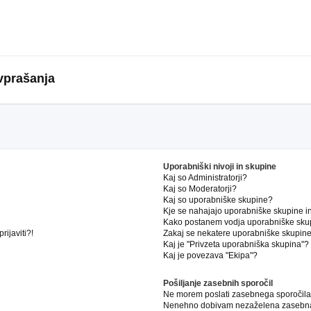
vprašanja
Uporabniški nivoji in skupine
Kaj so Administratorji?
Kaj so Moderatorji?
Kaj so uporabniške skupine?
Kje se nahajajo uporabniške skupine in 
Kako postanem vodja uporabniške sku
ijaviti?!
Zakaj se nekatere uporabniške skupine 
Kaj je "Privzeta uporabniška skupina"?
Kaj je povezava "Ekipa"?
Pošiljanje zasebnih sporočil
Ne morem poslati zasebnega sporočila
Nenehno dobivam nezaželena zasebna