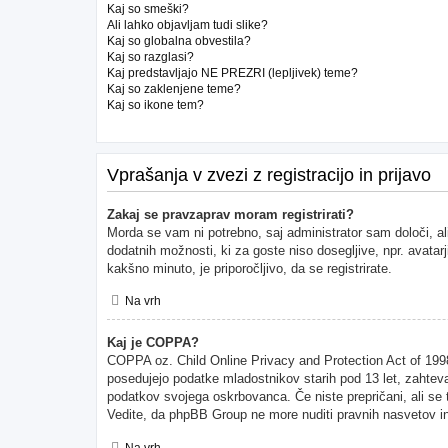
Kaj so smeški?
Ali lahko objavljam tudi slike?
Kaj so globalna obvestila?
Kaj so razglasi?
Kaj predstavljajo NE PREZRI (lepljivek) teme?
Kaj so zaklenjene teme?
Kaj so ikone tem?
Vprašanja v zvezi z registracijo in prijavo
Zakaj se pravzaprav moram registrirati?
Morda se vam ni potrebno, saj administrator sam določi, al
dodatnih možnosti, ki za goste niso dosegljive, npr. avatarj
kakšno minuto, je priporočljivo, da se registrirate.
Na vrh
Kaj je COPPA?
COPPA oz. Child Online Privacy and Protection Act of 1998 (
posedujejo podatke mladostnikov starih pod 13 let, zahteva
podatkov svojega oskrbovanca. Če niste prepričani, ali se to
Vedite, da phpBB Group ne more nuditi pravnih nasvetov in 
Na vrh