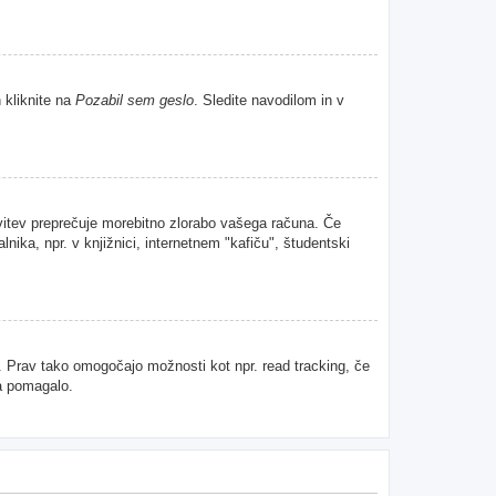
 kliknite na
Pozabil sem geslo
. Sledite navodilom in v
avitev preprečuje morebitno zlorabo vašega računa. Če
nika, npr. v knjižnici, internetnem "kafiču", študentski
u. Prav tako omogočajo možnosti kot npr. read tracking, če
da pomagalo.