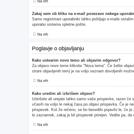
Na vrh
Zakaj sem ob kliku na e-mail povezavo nekega uporabn
Samo registrirani uporabniki lahko pošiljajo e-maile ostal
uporabo sistema spletne pošte.
Na vrh
Poglavje o objavljanju
Kako ustvarim novo temo ali objavim odgovor?
Za objavo nove teme kliknite "Nova tema". Če želite objavi
strani objavljenih tem) je na voljo seznam dovoljenih možno
Na vrh
Kako uredim ali izbrišem objavo?
Izbrišete ali urejate lahko samo vaše prispevke, razen če 
včasih na voljo le nekaj časa po objavi prispevka. Če je ne
prispevek. Kot že rečeno, se bo besedilo pojavilo le, če je
le zaznamek, zakaj je bil prispevek prirejen. Vedite pa, da
Na vrh