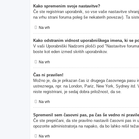
Kako spremenim svoje nastavitve?
Če ste registriran uporabnik, so vse vaše nastavitve shran
na vrhu strani foruma poleg še nekaterih povezav). Ta s
Na vrh
Kako odstranim vidnost uporabniškega imena, ki se po
V vaši Uporabniški Nadzorni plošči pod "Nastavitve forum
boste kot eden izmed skritih uporabnikov.
Na vrh
Čas ni pravilen!
Možno je, da je prikazan čas iz drugega časovnega pasu i
ustreznega, npr. na London, Pariz, New York, Sydney itd. V
niste registrirani, je sedaj dobra priložnost, da se.
Na vrh
Spremenil sem časovni pas, pa čas še vedno ni pravil
Če ste prepričani, da ste pravilno nastavili časovni pas in
opozorite administratorja na napako, da bo lahko rešil teža
Na vrh