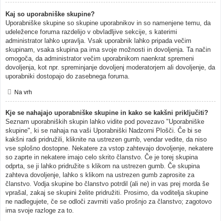
Kaj so uporabniške skupine?
Uporabniške skupine so skupine uporabnikov in so namenjene temu, da
udeležence foruma razdelijo v obvladljive sekcije, s katerimi
administrator lahko upravlja. Vsak uporabnik lahko pripada večim
skupinam, vsaka skupina pa ima svoje možnosti in dovoljenja. Ta način
omogoča, da administrator večim uporabnikom naenkrat spremeni
dovoljenja, kot npr. spreminjanje dovoljenj moderatorjem ali dovoljenje, da
uporabniki dostopajo do zasebnega foruma.
Na vrh
Kje se nahajajo uporabniške skupine in kako se kakšni priključiti?
Seznam uporabniških skupin lahko vidite pod povezavo "Uporabniške
skupine", ki se nahaja na vaši Uporabniški Nadzorni Plošči. Če bi se
kakšni radi pridružili, kliknite na ustrezen gumb, vendar vedite, da niso
vse splošno dostopne. Nekatere za vstop zahtevajo dovoljenje, nekatere
so zaprte in nekatere imajo celo skrito članstvo. Če je torej skupina
odprta, se ji lahko pridružite s klikom na ustrezen gumb. Če skupina
zahteva dovoljenje, lahko s klikom na ustrezen gumb zaprosite za
članstvo. Vodja skupine bo članstvo potrdil (ali ne) in vas prej morda še
vprašal, zakaj se skupini želite pridružiti. Prosimo, da voditelja skupine
ne nadlegujete, če se odloči zavrniti vašo prošnjo za članstvo; zagotovo
ima svoje razloge za to.