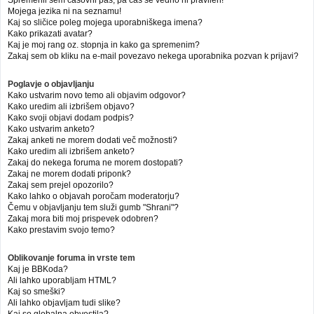
Mojega jezika ni na seznamu!
Kaj so sličice poleg mojega uporabniškega imena?
Kako prikazati avatar?
Kaj je moj rang oz. stopnja in kako ga spremenim?
Zakaj sem ob kliku na e-mail povezavo nekega uporabnika pozvan k prijavi?
Poglavje o objavljanju
Kako ustvarim novo temo ali objavim odgovor?
Kako uredim ali izbrišem objavo?
Kako svoji objavi dodam podpis?
Kako ustvarim anketo?
Zakaj anketi ne morem dodati več možnosti?
Kako uredim ali izbrišem anketo?
Zakaj do nekega foruma ne morem dostopati?
Zakaj ne morem dodati priponk?
Zakaj sem prejel opozorilo?
Kako lahko o objavah poročam moderatorju?
Čemu v objavljanju tem služi gumb "Shrani"?
Zakaj mora biti moj prispevek odobren?
Kako prestavim svojo temo?
Oblikovanje foruma in vrste tem
Kaj je BBKoda?
Ali lahko uporabljam HTML?
Kaj so smeški?
Ali lahko objavljam tudi slike?