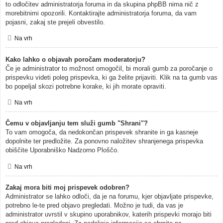
to odločitev administratorja foruma in da skupina phpBB nima nič z
morebitnimi opozorili. Kontaktirajte administratorja foruma, da vam
pojasni, zakaj ste prejeli obvestilo.
Na vrh
Kako lahko o objavah poročam moderatorju?
Če je administrator to možnost omogočil, bi morali gumb za poročanje o
prispevku videti poleg prispevka, ki ga želite prijaviti. Klik na ta gumb vas
bo popeljal skozi potrebne korake, ki jih morate opraviti.
Na vrh
Čemu v objavljanju tem služi gumb "Shrani"?
To vam omogoča, da nedokončan prispevek shranite in ga kasneje
dopolnite ter predložite. Za ponovno naložitev shranjenega prispevka
obiščite Uporabniško Nadzorno Ploščo.
Na vrh
Zakaj mora biti moj prispevek odobren?
Administrator se lahko odloči, da je na forumu, kjer objavljate prispevke,
potrebno le-te pred objavo pregledati. Možno je tudi, da vas je
administrator uvrstil v skupino uporabnikov, katerih prispevki morajo biti