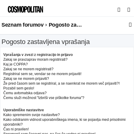
I
s
Seznam forumov
Pogosto zastavljena vprašanja
k
a
Pogosto zastavljena vprašanja
n
j
Vprašanja v zvezi z registracijo in prijavo
e
Zakaj se pravzaprav moram registrirati?
Kaj je COPPA?
Zakaj se ne morem registrirati?
Registriral sem se, vendar se ne morem prijaviti!
Zakaj se ne morem prijaviti?
Že pred časom sem se registriral, a se naenkrat ne morem več prijaviti?!
Pozabil sem geslo!
Čemu avtomatska odjava?
Čemu služi možnost "Izbriši vse piškotke foruma"?
Uporabniške nastavitve
Kako spremenim svoje nastavitve?
Kako odstranim vidnost uporabniškega imena, ki se pojavlja med prisotnimi
uporabniki?
Čas ni pravilen!
Spremenil sem časovni pas, pa čas še vedno ni pravilen!