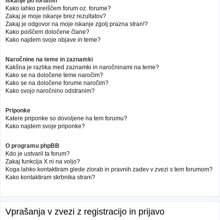
Iskanje po forumih
Kako lahko preiščem forum oz. forume?
Zakaj je moje iskanje brez rezultatov?
Zakaj je odgovor na moje iskanje zgolj prazna stran!?
Kako poiščem določene člane?
Kako najdem svoje objave in teme?
Naročnine na teme in zaznamki
Kakšna je razlika med zaznamki in naročninami na teme?
Kako se na določene teme naročim?
Kako se na določene forume naročim?
Kako svojo naročnino odstranim?
Priponke
Katere priponke so dovoljene na tem forumu?
Kako najdem svoje priponke?
O programu phpBB
Kdo je ustvaril ta forum?
Zakaj funkcija X ni na voljo?
Koga lahko kontaktiram glede zlorab in pravnih zadev v zvezi s tem forumom?
Kako kontaktiram skrbnika strani?
Vprašanja v zvezi z registracijo in prijavo