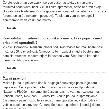
Če ste registriran uporabnik, so vse vaše nastavitve shranjene v
forumovi podatkovni bazi. Če jih želite spremeniti, obiščite stran svoje
Uporabniške Nadzorne Plošče (povezavo ponavadi najdete na vrhu strani
foruma poleg še nekaterih povezav). Ta sistem vam bo omogočil
spremembo vseh vaših nastavitev.
Na vrh
Kako odstranim vidnost uporabniškega imena, ki se pojavlja med
prisotnimi uporabniki?
V vaši Uporabniški Nadzorni plošči pod "Nastavitve foruma" boste našli
možnost
Skrij prisotnost
. Omogočite to možnost in vidni boste samo
administratorjem, moderatorjem in seveda vam. Šteti boste kot eden
izmed skritih uporabnikov.
Na vrh
Čas ni pravilen!
Možno je, da je prikazan čas iz drugega časovnega pasu in je zato
nepravilen. Če je problem v tem, potem obiščite vašo Uporabniško
Nadzorno Ploščo in spremenite časovni pas na vam ustreznega, npr. na
London, Pariz, New York, Sydney itd. Vedite pa, da je spreminjanje
časovnega pasu možno le za registrirane uporabnike, kakor tudi za
večino ostalih nastavitev. Če torej še niste registrirani, je sedaj dobra