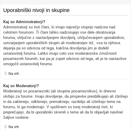
Uporabniški nivoji in skupine
Kaj so Administratorji?
Administratorji so tisti člani, ki imajo največjo stopnjo nadzora nad
celotnim forumom. Ti člani lahko nadzorujejo vse dele obratovanja
foruma, vključno z nastavljanjem dovoljenj, izključevanjem uporabnikov,
ustvarjanjem uporabniških skupin ali moderatorjev itd., vsa ta njihova
dejanja pa so odvisna od tega, kakšna dovoljenja jim je dodelil
ustanovitelj foruma. Lahko imajo celo vse moderatorske zmožnosti
posameznih forumih, kar pa je zopet odvisno od tega, ali je te nastavitve
omogočil ustanovitelj foruma.
Na vrh
Kaj so Moderatorji?
Moderatorji so posamezniki (ali skupine posameznikov), ki dnevno
skrbijo za forume. Imajo dovoljenje, da prispevke preoblikujejo ali zbrišejo
in da zaklenejo, odklenejo, premaknejo, razdelijo ali izbrišejo teme na
forumu, ki ga moderirajo. V spolšnem so torej moderatorji tisti, ki
preprečujejo, da bi uporabniki skrenili s teme ali da bi objavljali nasilne/
žaljive vsebine.
Na vrh