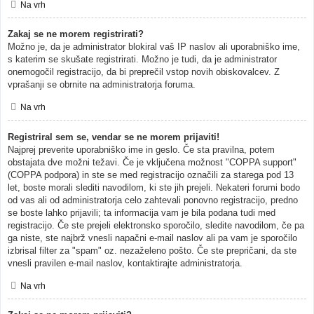
Na vrh
Zakaj se ne morem registrirati?
Možno je, da je administrator blokiral vaš IP naslov ali uporabniško ime,
s katerim se skušate registrirati. Možno je tudi, da je administrator
onemogočil registracijo, da bi preprečil vstop novih obiskovalcev. Z
vprašanji se obrnite na administratorja foruma.
Na vrh
Registriral sem se, vendar se ne morem prijaviti!
Najprej preverite uporabniško ime in geslo. Če sta pravilna, potem
obstajata dve možni težavi. Če je vključena možnost "COPPA support"
(COPPA podpora) in ste se med registracijo označili za starega pod 13
let, boste morali slediti navodilom, ki ste jih prejeli. Nekateri forumi bodo
od vas ali od administratorja celo zahtevali ponovno registracijo, predno
se boste lahko prijavili; ta informacija vam je bila podana tudi med
registracijo. Če ste prejeli elektronsko sporočilo, sledite navodilom, če pa
ga niste, ste najbrž vnesli napačni e-mail naslov ali pa vam je sporočilo
izbrisal filter za "spam" oz. nezaželeno pošto. Če ste prepričani, da ste
vnesli pravilen e-mail naslov, kontaktirajte administratorja.
Na vrh