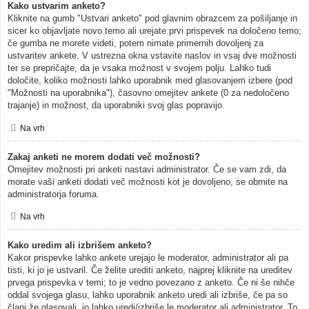
Kako ustvarim anketo?
Kliknite na gumb "Ustvari anketo" pod glavnim obrazcem za pošiljanje in
sicer ko objavljate novo temo ali urejate prvi prispevek na določeno temo;
če gumba ne morete videti, potem nimate primernih dovoljenj za
ustvaritev ankete. V ustrezna okna vstavite naslov in vsaj dve možnosti
ter se prepričajte, da je vsaka možnost v svojem polju. Lahko tudi
določite, koliko možnosti lahko uporabnik med glasovanjem izbere (pod
"Možnosti na uporabnika"), časovno omejitev ankete (0 za nedoločeno
trajanje) in možnost, da uporabniki svoj glas popravijo.
Na vrh
Zakaj anketi ne morem dodati več možnosti?
Omejitev možnosti pri anketi nastavi administrator. Če se vam zdi, da
morate vaši anketi dodati več možnosti kot je dovoljeno, se obrnite na
administratorja foruma.
Na vrh
Kako uredim ali izbrišem anketo?
Kakor prispevke lahko ankete urejajo le moderator, administrator ali pa
tisti, ki jo je ustvaril. Če želite urediti anketo, najprej kliknite na ureditev
prvega prispevka v temi; to je vedno povezano z anketo. Če ni še nihče
oddal svojega glasu, lahko uporabnik anketo uredi ali izbriše, če pa so
člani že glasovali, jo lahko uredi/izbriše le moderator ali administrator. To