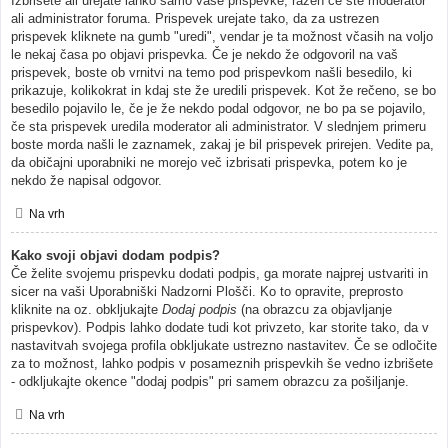
Izbrišete ali urejate lahko samo vaše prispevke, razen če ste moderator
ali administrator foruma. Prispevek urejate tako, da za ustrezen
prispevek kliknete na gumb "uredi", vendar je ta možnost včasih na voljo
le nekaj časa po objavi prispevka. Če je nekdo že odgovoril na vaš
prispevek, boste ob vrnitvi na temo pod prispevkom našli besedilo, ki
prikazuje, kolikokrat in kdaj ste že uredili prispevek. Kot že rečeno, se bo
besedilo pojavilo le, če je že nekdo podal odgovor, ne bo pa se pojavilo,
če sta prispevek uredila moderator ali administrator. V slednjem primeru
boste morda našli le zaznamek, zakaj je bil prispevek prirejen. Vedite pa,
da običajni uporabniki ne morejo več izbrisati prispevka, potem ko je
nekdo že napisal odgovor.
Na vrh
Kako svoji objavi dodam podpis?
Če želite svojemu prispevku dodati podpis, ga morate najprej ustvariti in
sicer na vaši Uporabniški Nadzorni Plošči. Ko to opravite, preprosto
kliknite na oz. obkljukajte
Dodaj podpis
(na obrazcu za objavljanje
prispevkov). Podpis lahko dodate tudi kot privzeto, kar storite tako, da v
nastavitvah svojega profila obkljukate ustrezno nastavitev. Če se odločite
za to možnost, lahko podpis v posameznih prispevkih še vedno izbrišete
- odkljukajte okence "dodaj podpis" pri samem obrazcu za pošiljanje.
Na vrh