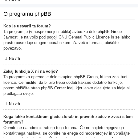
O programu phpBB
Kdo je ustvaril ta forum?
Ta program je (v nespremenjeni obliki) avtorsko delo
phpBB Group
.
Javnosti je na voljo pod pogoji GNU General Public Licence in se lahko
prosto posreduje drugim uporabnikom. Za več informacij obiščite
povezavo.
Na vrh
Zakaj funkcija X ni na voljo?
Ta programska oprema je delo skupine phpBB Group, ki ima zanj tudi
licenco. Če mislite, da bi bilo treba dodati kakšno dodatno funkcijo,
potem obiščite stran phpBB
Center idej
, kjer lahko glasujete za ideje ali
predlagate svojo.
Na vrh
Koga lahko kontaktiram glede zlorab in pravnih zadev v zvezi s tem
forumom?
Obrnite se na administratorja tega foruma. Če ne najdete njegovega
kontaktnega naslova, se obrnite na enega od moderatorjev in vprašajte