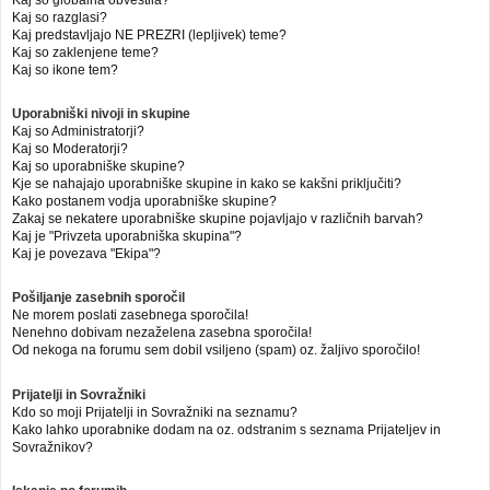
Kaj so globalna obvestila?
Kaj so razglasi?
Kaj predstavljajo NE PREZRI (lepljivek) teme?
Kaj so zaklenjene teme?
Kaj so ikone tem?
Uporabniški nivoji in skupine
Kaj so Administratorji?
Kaj so Moderatorji?
Kaj so uporabniške skupine?
Kje se nahajajo uporabniške skupine in kako se kakšni priključiti?
Kako postanem vodja uporabniške skupine?
Zakaj se nekatere uporabniške skupine pojavljajo v različnih barvah?
Kaj je "Privzeta uporabniška skupina"?
Kaj je povezava "Ekipa"?
Pošiljanje zasebnih sporočil
Ne morem poslati zasebnega sporočila!
Nenehno dobivam nezaželena zasebna sporočila!
Od nekoga na forumu sem dobil vsiljeno (spam) oz. žaljivo sporočilo!
Prijatelji in Sovražniki
Kdo so moji Prijatelji in Sovražniki na seznamu?
Kako lahko uporabnike dodam na oz. odstranim s seznama Prijateljev in
Sovražnikov?