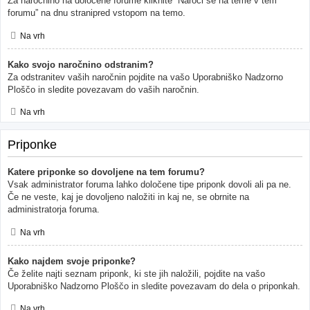
Za naročnino na določene forume kliknite “Naroči se na teme v tem
forumu” na dnu stranipred vstopom na temo.
Na vrh
Kako svojo naročnino odstranim?
Za odstranitev vaših naročnin pojdite na vašo Uporabniško Nadzorno
Ploščo in sledite povezavam do vaših naročnin.
Na vrh
Priponke
Katere priponke so dovoljene na tem forumu?
Vsak administrator foruma lahko določene tipe priponk dovoli ali pa ne.
Če ne veste, kaj je dovoljeno naložiti in kaj ne, se obrnite na
administratorja foruma.
Na vrh
Kako najdem svoje priponke?
Če želite najti seznam priponk, ki ste jih naložili, pojdite na vašo
Uporabniško Nadzorno Ploščo in sledite povezavam do dela o priponkah.
Na vrh