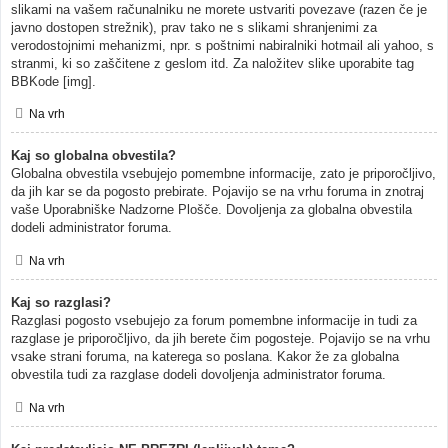
slikami na vašem računalniku ne morete ustvariti povezave (razen če je
javno dostopen strežnik), prav tako ne s slikami shranjenimi za
verodostojnimi mehanizmi, npr. s poštnimi nabiralniki hotmail ali yahoo, s
stranmi, ki so zaščitene z geslom itd. Za naložitev slike uporabite tag
BBKode [img].
Na vrh
Kaj so globalna obvestila?
Globalna obvestila vsebujejo pomembne informacije, zato je priporočljivo,
da jih kar se da pogosto prebirate. Pojavijo se na vrhu foruma in znotraj
vaše Uporabniške Nadzorne Plošče. Dovoljenja za globalna obvestila
dodeli administrator foruma.
Na vrh
Kaj so razglasi?
Razglasi pogosto vsebujejo za forum pomembne informacije in tudi za
razglase je priporočljivo, da jih berete čim pogosteje. Pojavijo se na vrhu
vsake strani foruma, na katerega so poslana. Kakor že za globalna
obvestila tudi za razglase dodeli dovoljenja administrator foruma.
Na vrh