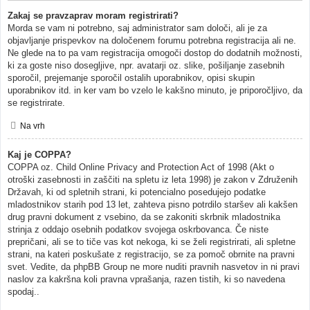
Zakaj se pravzaprav moram registrirati?
Morda se vam ni potrebno, saj administrator sam določi, ali je za
objavljanje prispevkov na določenem forumu potrebna registracija ali ne.
Ne glede na to pa vam registracija omogoči dostop do dodatnih možnosti,
ki za goste niso dosegljive, npr. avatarji oz. slike, pošiljanje zasebnih
sporočil, prejemanje sporočil ostalih uporabnikov, opisi skupin
uporabnikov itd. in ker vam bo vzelo le kakšno minuto, je priporočljivo, da
se registrirate.
Na vrh
Kaj je COPPA?
COPPA oz. Child Online Privacy and Protection Act of 1998 (Akt o
otroški zasebnosti in zaščiti na spletu iz leta 1998) je zakon v Združenih
Državah, ki od spletnih strani, ki potencialno posedujejo podatke
mladostnikov starih pod 13 let, zahteva pisno potrdilo staršev ali kakšen
drug pravni dokument z vsebino, da se zakoniti skrbnik mladostnika
strinja z oddajo osebnih podatkov svojega oskrbovanca. Če niste
prepričani, ali se to tiče vas kot nekoga, ki se želi registrirati, ali spletne
strani, na kateri poskušate z registracijo, se za pomoč obrnite na pravni
svet. Vedite, da phpBB Group ne more nuditi pravnih nasvetov in ni pravi
naslov za kakršna koli pravna vprašanja, razen tistih, ki so navedena
spodaj..