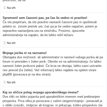
priložnost, da se.
Na vrh
Spremenil sem časovni pas, pa čas še vedno ni pravilen!
Če ste prepričani, da ste pravilno nastavili časovni pas in upoštevali
poletni oz. zimski premik ure, čas pa je še vedno napačen, potem je
nepravilno nastavljena ura na strežniku. Prosimo, opozorite
administratorja na napako, da bo lahko rešil težavo.
Na vrh
Mojega jezika ni na seznamu!
Obstajata dve možnosti: ali administrator ni nastavil vašega jezika ali pa
forum ni preveden v želen jezik. Obrnite se na administratorja, če lahko
namesti želen jezikovni paket. Če le-ta ne obstaja, lahko sami ustvarite
nov prevod (če želite). Več informacij lahko najdete na spletni strani
phpBB (povezava je na dnu strani).
Na vrh
Kaj so sličice poleg mojega uporabniškega imena?
Dve sliki se lahko pojavita pod uporabniškim imenom med prebiranjem
prispevka. Prva slika je povezana z vašim rangom/stopnjo - ponavadi je
v obliki zvezdic, stolpcev ali krogcev, in prikazuje, koliko prispevkov ste