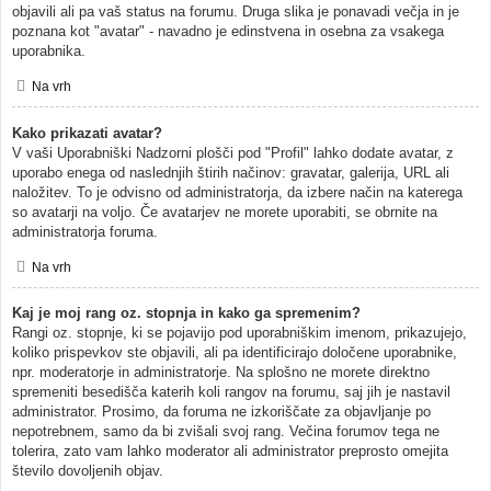
objavili ali pa vaš status na forumu. Druga slika je ponavadi večja in je
poznana kot "avatar" - navadno je edinstvena in osebna za vsakega
uporabnika.
Na vrh
Kako prikazati avatar?
V vaši Uporabniški Nadzorni plošči pod "Profil" lahko dodate avatar, z
uporabo enega od naslednjih štirih načinov: gravatar, galerija, URL ali
naložitev. To je odvisno od administratorja, da izbere način na katerega
so avatarji na voljo. Če avatarjev ne morete uporabiti, se obrnite na
administratorja foruma.
Na vrh
Kaj je moj rang oz. stopnja in kako ga spremenim?
Rangi oz. stopnje, ki se pojavijo pod uporabniškim imenom, prikazujejo,
koliko prispevkov ste objavili, ali pa identificirajo določene uporabnike,
npr. moderatorje in administratorje. Na splošno ne morete direktno
spremeniti besedišča katerih koli rangov na forumu, saj jih je nastavil
administrator. Prosimo, da foruma ne izkoriščate za objavljanje po
nepotrebnem, samo da bi zvišali svoj rang. Večina forumov tega ne
tolerira, zato vam lahko moderator ali administrator preprosto omejita
število dovoljenih objav.