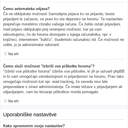
Čemu avtomatska odjava?
Če ne obkljukate možnosti
Samodejna prijava
ko se prijavite, boste
prijavljeni le začasno, se pravi ko ste dejansko na forumu. Ta nastavitev
preprečuje morebitno zlorabo vašega računa. Če želite ostati prijavljeni,
med prijavo obkljukajte prej omenjeno možnost, kar pa vam
odsvetujemo, če do foruma dostopate s tujega računalnika, npr. v
knjižnici, internetnem "kafiču", študentski računalnici itd. Če možnosti ne
vidite, jo je administrator odstranil.
Na vrh
Čemu služi možnost "Izbriši vse piškotke foruma"?
"Izbriši vse piškotke foruma" izbriše vse piškotke, ki jih je ustvaril phpBB
in ki vam omogočajo verodostojnost in prijavljenost na forumu. Prav tako
omogočajo možnosti kot npr. read tracking, če seveda niso bile
prepovedane s strani administratorja. Če imate težave s prijavljanjem ali
odjavljanjem, vam bo brisanje piškotkov morda pomagalo.
Na vrh
Uporabniške nastavitve
Kako spremenim svoje nastavitve?