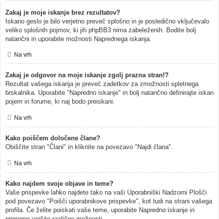
Zakaj je moje iskanje brez rezultatov?
Iskano geslo je bilo verjetno preveč splošno in je posledično vključevalo
veliko splošnih pojmov, ki jih phpBB3 nima zabeleženih. Bodite bolj
natančni in uporabite možnosti Naprednega iskanja.
Na vrh
Zakaj je odgovor na moje iskanje zgolj prazna stran!?
Rezultat vašega iskanja je preveč zadetkov za zmožnosti spletnega
brskalnika. Uporabite "Napredno iskanje" in bolj natančno definirajte iskan
pojem in forume, ki naj bodo preiskani.
Na vrh
Kako poiščem določene člane?
Obiščite stran "Člani" in kliknite na povezavo "Najdi člana".
Na vrh
Kako najdem svoje objave in teme?
Vaše prispevke lahko najdete tako na vaši Uporabniški Nadzorni Plošči
pod povezavo "Poišči uporabnikove prispevke", kot tudi na strani vašega
profila. Če želite poiskati vaše teme, uporabite Napredno iskanje in
primerno vpišite različne možnosti.