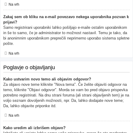
Na vrh
Zakaj sem ob kliku na e-mail povezavo nekega uporabnika pozvan k
prijavi?
Samo registrirani uporabniki lahko pošiljajo e-maile ostalim uporabnikom
in še to samo, če je administrator to možnost nastavil. Temu je tako, da
bi anonimnim uporabnikom preprečili neprimerno uporabo sistema spletne
pošte.
Na vrh
Poglavje o objavljanju
Kako ustvarim novo temo ali objavim odgovor?
Za objavo nove teme kliknite "Nova tema". Če želite objaviti odgovor na
temo, kliknite "Objavi odgovor". Morda se vam bo pred objavo prispevka
potrebno registrirati. Na dnu strani foruma (ali strani objavljenih tem) je na
voljo seznam dovoljenih možnosti, npr. Da, lahko dodajate nove teme;
Da, lahko objavite priponke itd.
Na vrh
Kako uredim ali izbrišem objavo?