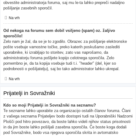
obvestite administratorja foruma, saj mu le-ta lahko prepreči nadaljno
pošiljanje zasebnih sporočil.
Na vrh
Od nekoga na forumu sem dobil vsiljeno (spam) oz. žaljivo
sporočilo!
Zelo nam je žal, da se je to zgodilo. Obrazec za pošiljanje elektronske
pošte vsebuje varnostne točke, preko katerih poskušamo zaslediti
uporabnike, ki izrabljajo to storitev, zato vas naprošamo, da
administratorju foruma pošljete kopijo celotnega sporočila. Zelo
pomembno je, da ta kopija vsebuje tudi t.i. "header" (del, kjer so
podrobnosti o pošiljatelju), saj bo tako administrator lahko ukrepal.
Na vrh
Prijatelji in Sovražniki
Kdo so moji Prijatelji in Sovražniki na seznamu?
Te sezname lahko uporabite za organizacijo ostalih članov foruma. Člani
z vašega seznama Prijateljev bodo dostopni tudi na Uporabniški Nadzorni
Plošči pod hitro povezavo, da boste lahko videli njihov status prisotnosti
in da jim boste lahko pošiljali zasebna sporočila. Če boste koga dodali
pod Sovražnike, bodo vsa njegova sporočila skrita in avtomatsko