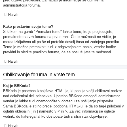
pred objavo pregledani. Za nadaljnje informacije se obrnite na
administratorja foruma.
Na vrh
Kako prestavim svojo temo?
S klikom na gumb "Premakni temo" lahko temo, ko jo pregledujete,
premaknete na vrh foruma na prvi strani. Če te možnosti ne vidite, je
morda izključena ali pa še ni preteklo dovolj časa od zadnjega premika.
Temo je možno premakniti tudi z odgovarjanjem nanjo, vendar bodite
previdni in sledite pravilom foruma, če se poslužujete te možnosti.
Na vrh
Oblikovanje foruma in vrste tem
Kaj je BBKoda?
BBKoda je posebna izboljšava HTML-ja, ki ponuja večji oblikovni nadzor
nad določenimi deli prispevka. Uporabo BBKode omogoči administrator,
vendar jo lahko tudi onemogočite v obrazcu za pošiljanje prispevka.
Sama BBKoda je stilno precej podobna HTML-ju, le da so tag-i priloženi v
oglatih oklepajih [ in ] namesto v < in >. Za več informacij se oglejte
vodnik, do katerega lahko dostopate tudi s strani za objavljanje.
Na vrh