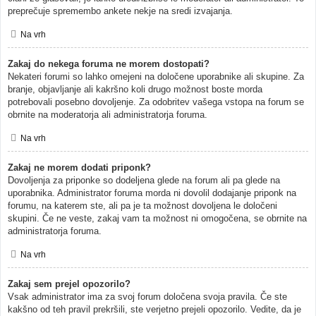
preprečuje spremembo ankete nekje na sredi izvajanja.
Na vrh
Zakaj do nekega foruma ne morem dostopati?
Nekateri forumi so lahko omejeni na določene uporabnike ali skupine. Za
branje, objavljanje ali kakršno koli drugo možnost boste morda
potrebovali posebno dovoljenje. Za odobritev vašega vstopa na forum se
obrnite na moderatorja ali administratorja foruma.
Na vrh
Zakaj ne morem dodati priponk?
Dovoljenja za priponke so dodeljena glede na forum ali pa glede na
uporabnika. Administrator foruma morda ni dovolil dodajanje priponk na
forumu, na katerem ste, ali pa je ta možnost dovoljena le določeni
skupini. Če ne veste, zakaj vam ta možnost ni omogočena, se obrnite na
administratorja foruma.
Na vrh
Zakaj sem prejel opozorilo?
Vsak administrator ima za svoj forum določena svoja pravila. Če ste
kakšno od teh pravil prekršili, ste verjetno prejeli opozorilo. Vedite, da je