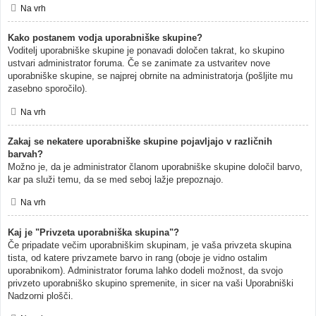
Na vrh
Kako postanem vodja uporabniške skupine?
Voditelj uporabniške skupine je ponavadi določen takrat, ko skupino
ustvari administrator foruma. Če se zanimate za ustvaritev nove
uporabniške skupine, se najprej obrnite na administratorja (pošljite mu
zasebno sporočilo).
Na vrh
Zakaj se nekatere uporabniške skupine pojavljajo v različnih
barvah?
Možno je, da je administrator članom uporabniške skupine določil barvo,
kar pa služi temu, da se med seboj lažje prepoznajo.
Na vrh
Kaj je "Privzeta uporabniška skupina"?
Če pripadate večim uporabniškim skupinam, je vaša privzeta skupina
tista, od katere privzamete barvo in rang (oboje je vidno ostalim
uporabnikom). Administrator foruma lahko dodeli možnost, da svojo
privzeto uporabniško skupino spremenite, in sicer na vaši Uporabniški
Nadzorni plošči.