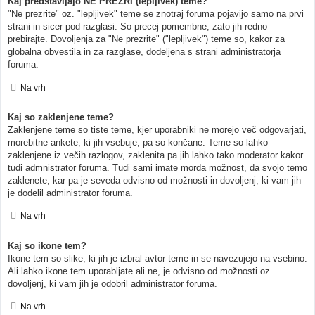
Kaj predstavljajo NE PREZRI (lepljivek) teme?
"Ne prezrite" oz. "lepljivek" teme se znotraj foruma pojavijo samo na prvi
strani in sicer pod razglasi. So precej pomembne, zato jih redno
prebirajte. Dovoljenja za "Ne prezrite" ("lepljivek") teme so, kakor za
globalna obvestila in za razglase, dodeljena s strani administratorja
foruma.
Na vrh
Kaj so zaklenjene teme?
Zaklenjene teme so tiste teme, kjer uporabniki ne morejo več odgovarjati,
morebitne ankete, ki jih vsebuje, pa so končane. Teme so lahko
zaklenjene iz večih razlogov, zaklenita pa jih lahko tako moderator kakor
tudi admnistrator foruma. Tudi sami imate morda možnost, da svojo temo
zaklenete, kar pa je seveda odvisno od možnosti in dovoljenj, ki vam jih
je dodelil administrator foruma.
Na vrh
Kaj so ikone tem?
Ikone tem so slike, ki jih je izbral avtor teme in se navezujejo na vsebino.
Ali lahko ikone tem uporabljate ali ne, je odvisno od možnosti oz.
dovoljenj, ki vam jih je odobril administrator foruma.
Na vrh