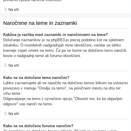
Na vrh
Naročnine na teme in zaznamki
Kakšna je razlika med zaznamki in naročninami na teme?
Določanje zaznamkov je na phpBB3-ju precej podobno kot na spletnem
iskalniku. O morebitnih nadgradnjah niste obveščeni, vendar se lahko
kasneje zopet vrnete na temo. Če pa se boste na določeno temo naročili,
boste o nadgradnji teme ali foruma obveščeni.
Na vrh
Kako se na določene teme naročim?
Lahko zaznamujete ali se naročite na določeno temos klikom na ustrezno
povezavo v menuju "Orodja za temo", na priročnem mestu na dnu ter
vrhu teme.
Odgovarjanje na temo z označeno opcijo "Obvesti me, ko bo objavljen
odgovor" vas naroči na temo.
Na vrh
Kako se na določene forume naročim?