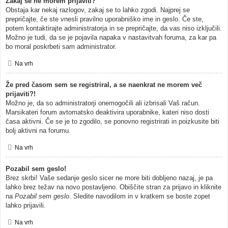
Zakaj se ne morem prijaviti?
Obstaja kar nekaj razlogov, zakaj se to lahko zgodi. Najprej se
prepričajte, če ste vnesli pravilno uporabniško ime in geslo. Če ste,
potem kontaktirajte administratorja in se prepričajte, da vas niso izključili.
Možno je tudi, da se je pojavila napaka v nastavitvah foruma, za kar pa
bo moral poskrbeti sam administrator.
Na vrh
Že pred časom sem se registriral, a se naenkrat ne morem več
prijaviti?!
Možno je, da so administratorji onemogočili ali izbrisali Vaš račun.
Marsikateri forum avtomatsko deaktivira uporabnike, kateri niso dosti
časa aktivni. Če se je to zgodilo, se ponovno registrirati in poizkusite biti
bolj aktivni na forumu.
Na vrh
Pozabil sem geslo!
Brez skrbi! Vaše sedanje geslo sicer ne more biti dobljeno nazaj, je pa
lahko brez težav na novo postavljeno. Obiščite stran za prijavo in kliknite
na
Pozabil sem geslo
. Sledite navodilom in v kratkem se boste zopet
lahko prijavili.
Na vrh