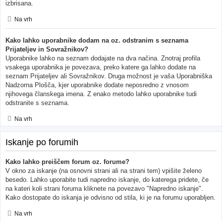
izbrisana.
Na vrh
Kako lahko uporabnike dodam na oz. odstranim s seznama
Prijateljev in Sovražnikov?
Uporabnike lahko na seznam dodajate na dva načina. Znotraj profila
vsakega uporabnika je povezava, preko katere ga lahko dodate na
seznam Prijateljev ali Sovražnikov. Druga možnost je vaša Uporabniška
Nadzorna Plošča, kjer uporabnike dodate neposredno z vnosom
njihovega članskega imena. Z enako metodo lahko uporabnike tudi
odstranite s seznama.
Na vrh
Iskanje po forumih
Kako lahko preiščem forum oz. forume?
V okno za iskanje (na osnovni strani ali na strani tem) vpišite želeno
besedo. Lahko uporabite tudi napredno iskanje, do katerega pridete, če
na kateri koli strani foruma kliknete na povezavo "Napredno iskanje".
Kako dostopate do iskanja je odvisno od stila, ki je na forumu uporabljen.
Na vrh