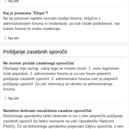
Na vrh
Kaj je povezava "Ekipa"?
Na tej povezavi najdete seznam osebja foruma, vključno z
administratorjem foruma in moderatorji, pa tudi ostale podrobnosti, npr.
katere forume te osebe moderirajo.
Na vrh
Pošiljanje zasebnih sporočil
Ne morem poslati zasebnega sporočila!
Obstajajo trije razlogi, zakaj tega ne morete storiti: 1. niste registrirani
in/ali prijavljeni, 2. administrator foruma je za ves forum preprečil
pošiljanje zasebnih sporočil, 3. administrator foruma vam je preprečil
pošiljanje sporočil. Za več informacij se obrnite na administratorja
foruma.
Na vrh
Nenehno dobivam nezaželena zasebna sporočila!
Določenega uporabnika lahko blokirate in mu s tem preprečite pošiljanje
zasebnih sporočil (to lahko nastavite na vaši Uporabniški Nadzorni
Plošči). Če od določenega uporabnika prejemate žaljiva sporočila, o tem