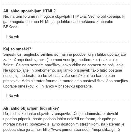
Ali lahko uporabljam HTML?
Ne, na tem forumu ni mogoče objavljati HTML-ja. Večino oblikovanja, ki
ga omogoča uporaba HTML-ja, je lahko nadomeščena z uporabo
BBKode.
Na vrh
Kaj so smeški?
Smeški oz. angleško Smilies so majhne podobe, ki jih lahko uporabljate
za izražanje čustev, npr. :) pomeni veselje, medtem ko :( nakazuje
žalost. Celoten seznam smeškov lahko vidite na obrazcu za pošiljanje.
Ne uporabljajte jih prekomerno, saj lahko prispevek tako hitro postane
neberljiv, moderator pa bo izbrisal vaše smeške ali pa kar celoten
prispevek. Administrator foruma je morda celo nastavil številčno omejitev
uporabe smeškov, ki jih lahko v prispevku uporabite.
Na vrh
Ali lahko objavljam tudi slike?
Da, tudi slike lahko objavite v prispevku. Če je administrator dovolil
uporabo priponk, boste podobo lahko naložili na forum, drugače pa
morate navesti povezavo z javno dostopnim strežnikom, na katerem je
podoba shranjena, npr. http://www.primer-strani.com/moja-slika.gif. S