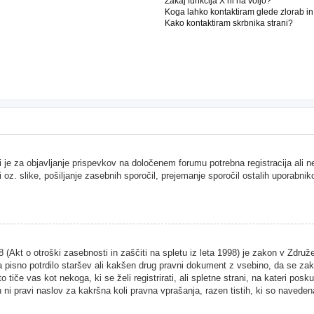
Zakaj funkcija X ni na voljo?
Koga lahko kontaktiram glede zlorab i
Kako kontaktiram skrbnika strani?
i je za objavljanje prispevkov na določenem forumu potrebna registracija ali 
i oz. slike, pošiljanje zasebnih sporočil, prejemanje sporočil ostalih uporabnik
Akt o otroški zasebnosti in zaščiti na spletu iz leta 1998) je zakon v Združen
 pisno potrdilo staršev ali kakšen drug pravni dokument z vsebino, da se zako
 tiče vas kot nekoga, ki se želi registrirati, ali spletne strani, na kateri pos
ni pravi naslov za kakršna koli pravna vprašanja, razen tistih, ki so naveden