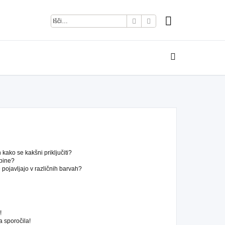
Iskanje
Napredno iskanje
kako se kakšni priključiti?
pine?
pojavljajo v različnih barvah?
!
 sporočila!