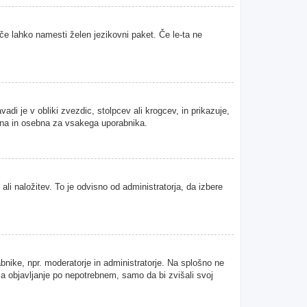
 če lahko namesti želen jezikovni paket. Če le-ta ne
i je v obliki zvezdic, stolpcev ali krogcev, in prikazuje,
tvena in osebna za vsakega uporabnika.
ali naložitev. To je odvisno od administratorja, da izbere
abnike, npr. moderatorje in administratorje. Na splošno ne
 za objavljanje po nepotrebnem, samo da bi zvišali svoj