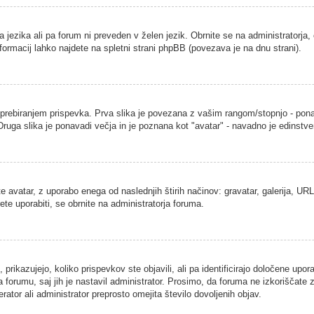
a jezika ali pa forum ni preveden v želen jezik. Obrnite se na administratorja,
nformacij lahko najdete na spletni strani phpBB (povezava je na dnu strani).
ebiranjem prispevka. Prva slika je povezana z vašim rangom/stopnjo - ponavad
. Druga slika je ponavadi večja in je poznana kot "avatar" - navadno je edins
 avatar, z uporabo enega od naslednjih štirih načinov: gravatar, galerija, URL 
ete uporabiti, se obrnite na administratorja foruma.
rikazujejo, koliko prispevkov ste objavili, ali pa identificirajo določene upor
 forumu, saj jih je nastavil administrator. Prosimo, da foruma ne izkoriščate
ator ali administrator preprosto omejita število dovoljenih objav.