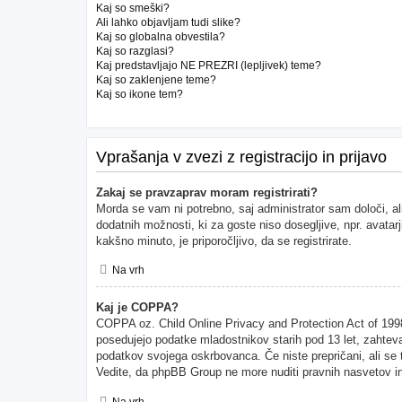
Kaj so smeški?
Ali lahko objavljam tudi slike?
Kaj so globalna obvestila?
Kaj so razglasi?
Kaj predstavljajo NE PREZRI (lepljivek) teme?
Kaj so zaklenjene teme?
Kaj so ikone tem?
Vprašanja v zvezi z registracijo in prijavo
Zakaj se pravzaprav moram registrirati?
Morda se vam ni potrebno, saj administrator sam določi, al
dodatnih možnosti, ki za goste niso dosegljive, npr. avatarj
kakšno minuto, je priporočljivo, da se registrirate.
Na vrh
Kaj je COPPA?
COPPA oz. Child Online Privacy and Protection Act of 1998 (
posedujejo podatke mladostnikov starih pod 13 let, zahteva
podatkov svojega oskrbovanca. Če niste prepričani, ali se to
Vedite, da phpBB Group ne more nuditi pravnih nasvetov in 
Na vrh