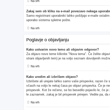
Na vrh
Zakaj sem ob kliku na e-mail povezavo nekega uporabn
Samo registrirani uporabniki lahko pošiljajo e-maile ostal
uporabo sistema spletne pošte.
Na vrh
Poglavje o objavljanju
Kako ustvarim novo temo ali objavim odgovor?
Za objavo nove teme kliknite "Nova tema". Če želite objavi
strani objavljenih tem) je na voljo seznam dovoljenih možno
Na vrh
Kako uredim ali izbrišem objavo?
Izbrišete ali urejate lahko samo vaše prispevke, razen če 
včasih na voljo le nekaj časa po objavi prispevka. Če je ne
prispevek. Kot že rečeno, se bo besedilo pojavilo le, če je
le zaznamek, zakaj je bil prispevek prirejen. Vedite pa, da
Na vrh