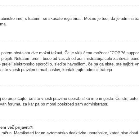
rabniško ime, s katerim se skušate registrirati. Možno je tudi, da je administra
uma.
na, potem obstajata dve možni težavi. Če je vključena možnost "COPPA support
h prejeli. Nekateri forumi bodo od vas ali od administratorja celo zahtevali pono
 prejeli elektronsko sporočilo, sledite navodilom, če pa ga niste, ste najbrž vn
 ste vnesli pravilen e-mail naslov, kontaktirajte administratorja.
 se prepričajte, če ste vnesli pravilno uporabniško ime in geslo. Če ste, potem
vitvah foruma, za kar pa bo moral poskrbeti sam administrator.
em več prijaviti?!
š račun. Marsikateri forum avtomatsko deaktivira uporabnike, kateri niso dosti č