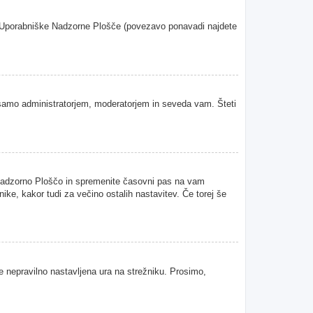
oje Uporabniške Nadzorne Plošče (povezavo ponavadi najdete
samo administratorjem, moderatorjem in seveda vam. Šteti
 Nadzorno Ploščo in spremenite časovni pas na vam
ke, kakor tudi za večino ostalih nastavitev. Če torej še
je nepravilno nastavljena ura na strežniku. Prosimo,