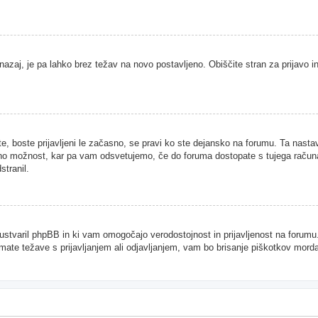
nazaj, je pa lahko brez težav na novo postavljeno. Obiščite stran za prijavo in
te, boste prijavljeni le začasno, se pravi ko ste dejansko na forumu. Ta nast
njeno možnost, kar pa vam odsvetujemo, če do foruma dostopate s tujega računal
stranil.
je ustvaril phpBB in ki vam omogočajo verodostojnost in prijavljenost na forum
imate težave s prijavljanjem ali odjavljanjem, vam bo brisanje piškotkov mor