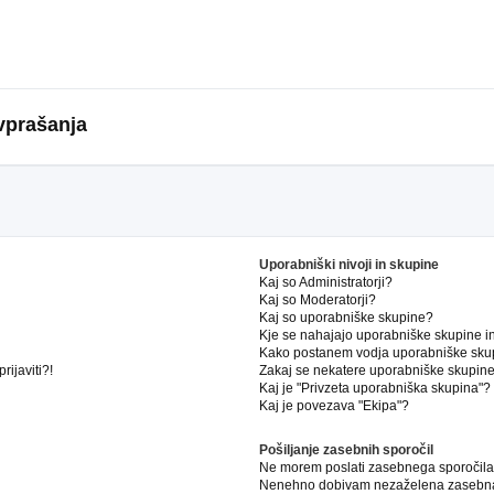
vprašanja
Uporabniški nivoji in skupine
Kaj so Administratorji?
Kaj so Moderatorji?
Kaj so uporabniške skupine?
Kje se nahajajo uporabniške skupine in 
Kako postanem vodja uporabniške sku
ijaviti?!
Zakaj se nekatere uporabniške skupine 
Kaj je "Privzeta uporabniška skupina"?
Kaj je povezava "Ekipa"?
Pošiljanje zasebnih sporočil
Ne morem poslati zasebnega sporočila
Nenehno dobivam nezaželena zasebna