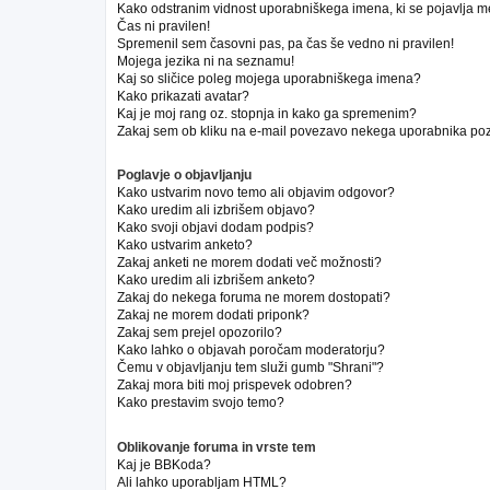
Kako odstranim vidnost uporabniškega imena, ki se pojavlja m
Čas ni pravilen!
Spremenil sem časovni pas, pa čas še vedno ni pravilen!
Mojega jezika ni na seznamu!
Kaj so sličice poleg mojega uporabniškega imena?
Kako prikazati avatar?
Kaj je moj rang oz. stopnja in kako ga spremenim?
Zakaj sem ob kliku na e-mail povezavo nekega uporabnika poz
Poglavje o objavljanju
Kako ustvarim novo temo ali objavim odgovor?
Kako uredim ali izbrišem objavo?
Kako svoji objavi dodam podpis?
Kako ustvarim anketo?
Zakaj anketi ne morem dodati več možnosti?
Kako uredim ali izbrišem anketo?
Zakaj do nekega foruma ne morem dostopati?
Zakaj ne morem dodati priponk?
Zakaj sem prejel opozorilo?
Kako lahko o objavah poročam moderatorju?
Čemu v objavljanju tem služi gumb "Shrani"?
Zakaj mora biti moj prispevek odobren?
Kako prestavim svojo temo?
Oblikovanje foruma in vrste tem
Kaj je BBKoda?
Ali lahko uporabljam HTML?