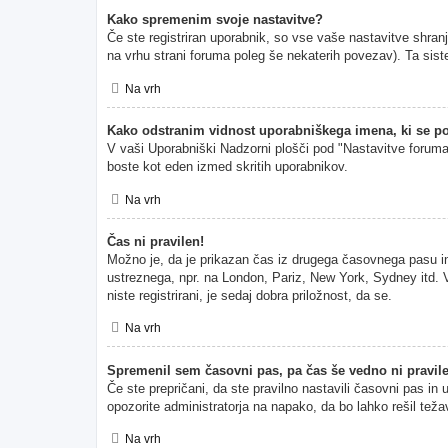
Kako spremenim svoje nastavitve?
Če ste registriran uporabnik, so vse vaše nastavitve shran
na vrhu strani foruma poleg še nekaterih povezav). Ta s
Na vrh
Kako odstranim vidnost uporabniškega imena, ki se po
V vaši Uporabniški Nadzorni plošči pod "Nastavitve forum
boste kot eden izmed skritih uporabnikov.
Na vrh
Čas ni pravilen!
Možno je, da je prikazan čas iz drugega časovnega pasu i
ustreznega, npr. na London, Pariz, New York, Sydney itd. V
niste registrirani, je sedaj dobra priložnost, da se.
Na vrh
Spremenil sem časovni pas, pa čas še vedno ni pravil
Če ste prepričani, da ste pravilno nastavili časovni pas in
opozorite administratorja na napako, da bo lahko rešil teža
Na vrh