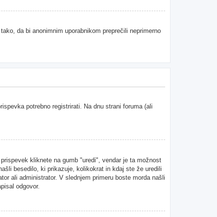
e tako, da bi anonimnim uporabnikom preprečili neprimerno
spevka potrebno registrirati. Na dnu strani foruma (ali
n prispevek kliknete na gumb "uredi", vendar je ta možnost
i besedilo, ki prikazuje, kolikokrat in kdaj ste že uredili
ator ali administrator. V slednjem primeru boste morda našli
apisal odgovor.