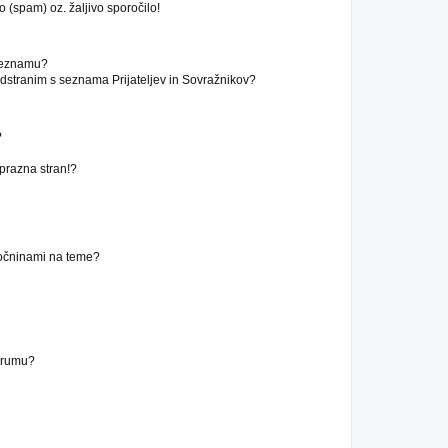
 (spam) oz. žaljivo sporočilo!
 seznamu?
stranim s seznama Prijateljev in Sovražnikov?
?
 prazna stran!?
ročninami na teme?
forumu?