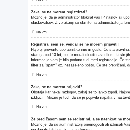
Zakaj se ne morem registrirati?
Možno je, da je administrator blokiral vaš IP naslov ali upo
obiskovalcev. Z vprašanji se obrnite na administratorja for
Na vrh
Registriral sem se, vendar se ne morem prijaviti!
Najprej preverite uporabniško ime in geslo. Če sta pravil
starega pod 13 let, boste morali slediti navodilom, ki ste ji
informacija vam je bila podana tudi med registracijo. Če ste
filter za "spam" oz. nezaželeno pošto. Če ste prepričani, da
Na vrh
Zakaj se ne morem prijaviti?
Obstaja kar nekaj razlogov, zakaj se to lahko zgodi. Najprej
izključili. Možno je tudi, da se je pojavila napaka v nasta
Na vrh
Že pred časom sem se registriral, a se naenkrat ne mor
Možno je, da so administratorji onemogočili ali izbrisali Va
poizkusite biti bolj aktivni na forumu.