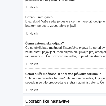
Na vrh
Pozabil sem geslo!
Brez skrbi! Vaše sedanje geslo sicer ne more biti dobljeno 
kratkem se boste zopet lahko prijavili.
Na vrh
Čemu avtomatska odjava?
Če ne obkljukate možnosti
Samodejna prijava
ko se prijavi
želite ostati prijavljeni, med prijavo obkljukajte prej ome
računalnici itd. Če možnosti ne vidite, jo je administrator od
Na vrh
Čemu služi možnost "Izbriši vse piškotke foruma"?
"Izbriši vse piškotke foruma" izbriše vse piškotke, ki jih 
seveda niso bile prepovedane s strani administratorja. Če 
Na vrh
Uporabniške nastavitve