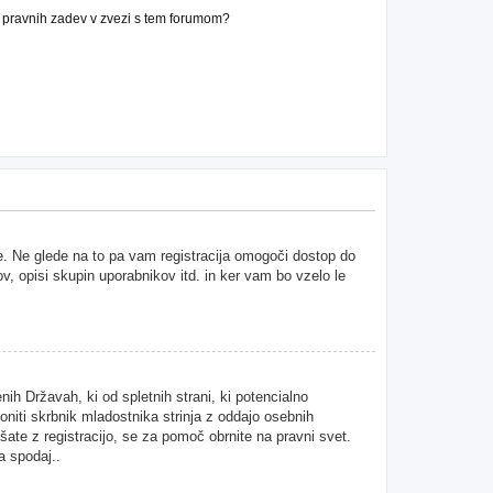
n pravnih zadev v zvezi s tem forumom?
ne. Ne glede na to pa vam registracija omogoči dostop do
ov, opisi skupin uporabnikov itd. in ker vam bo vzelo le
ih Državah, ki od spletnih strani, ki potencialno
niti skrbnik mladostnika strinja z oddajo osebnih
kušate z registracijo, se za pomoč obrnite na pravni svet.
a spodaj..