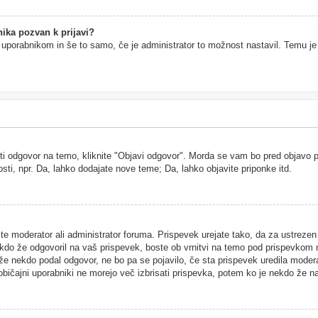
ika pozvan k prijavi?
im uporabnikom in še to samo, če je administrator to možnost nastavil. Temu j
ti odgovor na temo, kliknite "Objavi odgovor". Morda se vam bo pred objavo pri
sti, npr. Da, lahko dodajate nove teme; Da, lahko objavite priponke itd.
ste moderator ali administrator foruma. Prispevek urejate tako, da za ustreze
kdo že odgovoril na vaš prispevek, boste ob vrnitvi na temo pod prispevkom našl
 že nekdo podal odgovor, ne bo pa se pojavilo, če sta prispevek uredila moder
 običajni uporabniki ne morejo več izbrisati prispevka, potem ko je nekdo že n