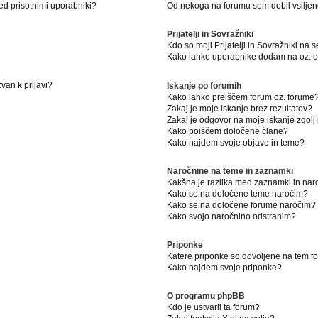
ed prisotnimi uporabniki?
Od nekoga na forumu sem dobil vsiljeno
Prijatelji in Sovražniki
Kdo so moji Prijatelji in Sovražniki na
Kako lahko uporabnike dodam na oz. od
van k prijavi?
Iskanje po forumih
Kako lahko preiščem forum oz. forume
Zakaj je moje iskanje brez rezultatov?
Zakaj je odgovor na moje iskanje zgolj
Kako poiščem določene člane?
Kako najdem svoje objave in teme?
Naročnine na teme in zaznamki
Kakšna je razlika med zaznamki in na
Kako se na določene teme naročim?
Kako se na določene forume naročim?
Kako svojo naročnino odstranim?
Priponke
Katere priponke so dovoljene na tem 
Kako najdem svoje priponke?
O programu phpBB
Kdo je ustvaril ta forum?