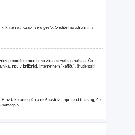
 kliknite na
Pozabil sem geslo
. Sledite navodilom in v
avitev preprečuje morebitno zlorabo vašega računa. Če
nika, npr. v knjižnici, internetnem "kafiču", študentski
u. Prav tako omogočajo možnosti kot npr. read tracking, če
da pomagalo.