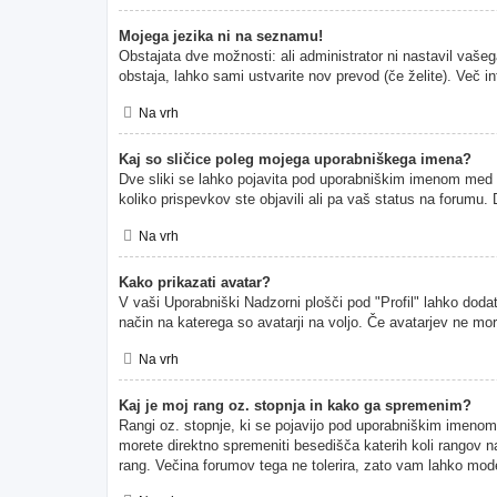
Mojega jezika ni na seznamu!
Obstajata dve možnosti: ali administrator ni nastavil vašeg
obstaja, lahko sami ustvarite nov prevod (če želite). Več i
Na vrh
Kaj so sličice poleg mojega uporabniškega imena?
Dve sliki se lahko pojavita pod uporabniškim imenom med pr
koliko prispevkov ste objavili ali pa vaš status na forumu
Na vrh
Kako prikazati avatar?
V vaši Uporabniški Nadzorni plošči pod "Profil" lahko dodate
način na katerega so avatarji na voljo. Če avatarjev ne mor
Na vrh
Kaj je moj rang oz. stopnja in kako ga spremenim?
Rangi oz. stopnje, ki se pojavijo pod uporabniškim imenom, p
morete direktno spremeniti besedišča katerih koli rangov na
rang. Večina forumov tega ne tolerira, zato vam lahko moder