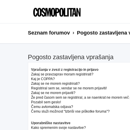
Seznam forumov
Pogosto zastavljena 
Pogosto zastavljena vprašanja
Vprašanja v zvezi z registracijo in prijavo
Zakaj se pravzaprav moram registrirati?
Kaj je COPPA?
Zakaj se ne morem registrirati?
Registriral sem se, vendar se ne morem prijaviti!
Zakaj se ne morem prijaviti?
Že pred časom sem se registriral, a se naenkrat ne morem več pr
Pozabil sem geslo!
Čemu avtomatska odjava?
Čemu služi možnost "Izbriši vse piškotke foruma"?
Uporabniške nastavitve
Kako spremenim svoje nastavitve?