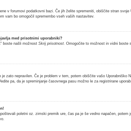
jene v forumovi podatkovni bazi. Če jih želite spremeniti, obiščite stran sv
istem vam bo omogočil spremembo vseh vaših nastavitev.
javlja med prisotnimi uporabniki?
a" boste našli možnost
Skrij prisotnost
. Omogočite to možnost in vidni boste 
n je zato nepravilen. Če je problem v tem, potem obiščite vašo Uporabniško
edite pa, da je spreminjanje časovnega pasu možno le za registrirane uporabni
en!
 upoštevali poletni oz. zimski premik ure, čas pa je še vedno napačen, potem 
vo.