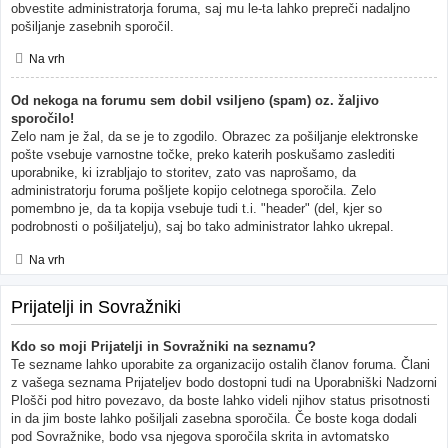
obvestite administratorja foruma, saj mu le-ta lahko prepreči nadaljno
pošiljanje zasebnih sporočil.
Na vrh
Od nekoga na forumu sem dobil vsiljeno (spam) oz. žaljivo
sporočilo!
Zelo nam je žal, da se je to zgodilo. Obrazec za pošiljanje elektronske
pošte vsebuje varnostne točke, preko katerih poskušamo zaslediti
uporabnike, ki izrabljajo to storitev, zato vas naprošamo, da
administratorju foruma pošljete kopijo celotnega sporočila. Zelo
pomembno je, da ta kopija vsebuje tudi t.i. "header" (del, kjer so
podrobnosti o pošiljatelju), saj bo tako administrator lahko ukrepal.
Na vrh
Prijatelji in Sovražniki
Kdo so moji Prijatelji in Sovražniki na seznamu?
Te sezname lahko uporabite za organizacijo ostalih članov foruma. Člani
z vašega seznama Prijateljev bodo dostopni tudi na Uporabniški Nadzorni
Plošči pod hitro povezavo, da boste lahko videli njihov status prisotnosti
in da jim boste lahko pošiljali zasebna sporočila. Če boste koga dodali
pod Sovražnike, bodo vsa njegova sporočila skrita in avtomatsko