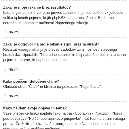
Zakaj je moje iskanje brez rezultatov?
Iskano geslo je bilo verjetno preveč splošno in je posledično vključevalo
veliko splošnih pojmov, ki jih phpBB3 nima zabeleženih. Bodite bolj
natančni in uporabite možnosti Naprednega iskanja.
Na vrh
Zakaj je odgovor na moje iskanje zgolj prazna stran!?
Rezultat vašega iskanja je preveč zadetkov za zmožnosti spletnega
brskalnika. Uporabite "Napredno iskanje" in bolj natančno definirajte iskan
pojem in forume, ki naj bodo preiskani.
Na vrh
Kako poiščem določene člane?
Obiščite stran "Člani" in kliknite na povezavo "Najdi člana".
Na vrh
Kako najdem svoje objave in teme?
Vaše prispevke lahko najdete tako na vaši Uporabniški Nadzorni Plošči
pod povezavo "Poišči uporabnikove prispevke", kot tudi na strani vašega
profila. Če želite poiskati vaše teme, uporabite Napredno iskanje in
primerno vpišite različne možnosti.