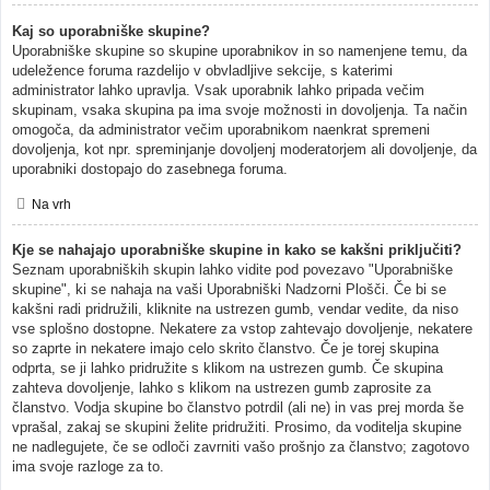
Kaj so uporabniške skupine?
Uporabniške skupine so skupine uporabnikov in so namenjene temu, da
udeležence foruma razdelijo v obvladljive sekcije, s katerimi
administrator lahko upravlja. Vsak uporabnik lahko pripada večim
skupinam, vsaka skupina pa ima svoje možnosti in dovoljenja. Ta način
omogoča, da administrator večim uporabnikom naenkrat spremeni
dovoljenja, kot npr. spreminjanje dovoljenj moderatorjem ali dovoljenje, da
uporabniki dostopajo do zasebnega foruma.
Na vrh
Kje se nahajajo uporabniške skupine in kako se kakšni priključiti?
Seznam uporabniških skupin lahko vidite pod povezavo "Uporabniške
skupine", ki se nahaja na vaši Uporabniški Nadzorni Plošči. Če bi se
kakšni radi pridružili, kliknite na ustrezen gumb, vendar vedite, da niso
vse splošno dostopne. Nekatere za vstop zahtevajo dovoljenje, nekatere
so zaprte in nekatere imajo celo skrito članstvo. Če je torej skupina
odprta, se ji lahko pridružite s klikom na ustrezen gumb. Če skupina
zahteva dovoljenje, lahko s klikom na ustrezen gumb zaprosite za
članstvo. Vodja skupine bo članstvo potrdil (ali ne) in vas prej morda še
vprašal, zakaj se skupini želite pridružiti. Prosimo, da voditelja skupine
ne nadlegujete, če se odloči zavrniti vašo prošnjo za članstvo; zagotovo
ima svoje razloge za to.