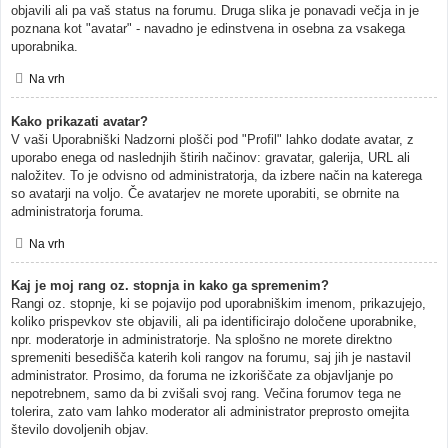
objavili ali pa vaš status na forumu. Druga slika je ponavadi večja in je
poznana kot "avatar" - navadno je edinstvena in osebna za vsakega
uporabnika.
Na vrh
Kako prikazati avatar?
V vaši Uporabniški Nadzorni plošči pod "Profil" lahko dodate avatar, z
uporabo enega od naslednjih štirih načinov: gravatar, galerija, URL ali
naložitev. To je odvisno od administratorja, da izbere način na katerega
so avatarji na voljo. Če avatarjev ne morete uporabiti, se obrnite na
administratorja foruma.
Na vrh
Kaj je moj rang oz. stopnja in kako ga spremenim?
Rangi oz. stopnje, ki se pojavijo pod uporabniškim imenom, prikazujejo,
koliko prispevkov ste objavili, ali pa identificirajo določene uporabnike,
npr. moderatorje in administratorje. Na splošno ne morete direktno
spremeniti besedišča katerih koli rangov na forumu, saj jih je nastavil
administrator. Prosimo, da foruma ne izkoriščate za objavljanje po
nepotrebnem, samo da bi zvišali svoj rang. Večina forumov tega ne
tolerira, zato vam lahko moderator ali administrator preprosto omejita
število dovoljenih objav.