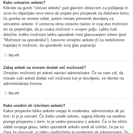
Kako ustvarim anketo?
Kliknite na gumb "Ustvari anketo" pod glavnim obrazcem za pošiljanje in
sicer ko objavljate novo temo ali urejate prvi prispevek na določeno temo;
če gumba ne morete videti, potem nimate primernih dovoljenj za
ustvaritev ankete. V ustrezna okna vstavite naslov in vsaj dve možnosti
ter se prepričajte, da je vsaka možnost v svojem polju. Lahko tudi
določite, koliko možnosti lahko uporabnik med glasovanjem izbere (pod
"Možnosti na uporabnika"), časovno omejitev ankete (0 za nedoločeno
trajanje) in možnost, da uporabniki svoj glas popravijo.
Na vrh
Zakaj anketi ne morem dodati več možnosti?
Omejitev možnosti pri anketi nastavi administrator. Če se vam zdi, da
morate vaši anketi dodati več možnosti kot je dovoljeno, se obrnite na
administratorja foruma.
Na vrh
Kako uredim ali izbrišem anketo?
Kakor prispevke lahko ankete urejajo le moderator, administrator ali pa
tisti, ki jo je ustvaril. Če želite urediti anketo, najprej kliknite na ureditev
prvega prispevka v temi; to je vedno povezano z anketo. Če ni še nihče
oddal svojega glasu, lahko uporabnik anketo uredi ali izbriše, če pa so
člani že glasovali, jo lahko uredi/izbriše le moderator ali administrator. To