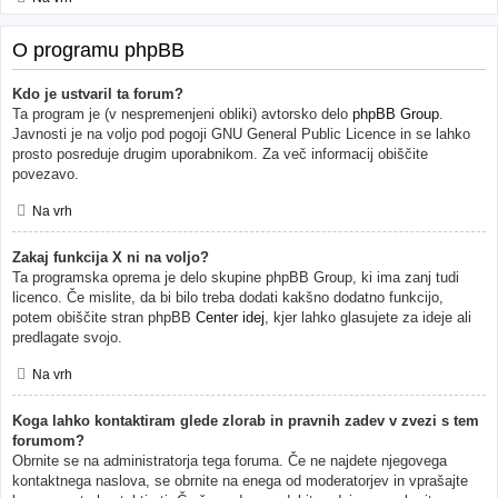
O programu phpBB
Kdo je ustvaril ta forum?
Ta program je (v nespremenjeni obliki) avtorsko delo
phpBB Group
.
Javnosti je na voljo pod pogoji GNU General Public Licence in se lahko
prosto posreduje drugim uporabnikom. Za več informacij obiščite
povezavo.
Na vrh
Zakaj funkcija X ni na voljo?
Ta programska oprema je delo skupine phpBB Group, ki ima zanj tudi
licenco. Če mislite, da bi bilo treba dodati kakšno dodatno funkcijo,
potem obiščite stran phpBB
Center idej
, kjer lahko glasujete za ideje ali
predlagate svojo.
Na vrh
Koga lahko kontaktiram glede zlorab in pravnih zadev v zvezi s tem
forumom?
Obrnite se na administratorja tega foruma. Če ne najdete njegovega
kontaktnega naslova, se obrnite na enega od moderatorjev in vprašajte