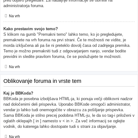
pred objavo pregledani. Za nadaljnje informacije se obrnite na
administratorja foruma.
Na vrh
Kako prestavim svojo temo?
S klikom na gumb "Premakni temo" lahko temo, ko jo pregledujete,
premaknete na vrh foruma na prvi strani. Če te možnosti ne vidite, je
morda izključena ali pa še ni preteklo dovolj časa od zadnjega premika.
Temo je možno premakniti tudi z odgovarjanjem nanjo, vendar bodite
previdni in sledite pravilom foruma, če se poslužujete te možnosti.
Na vrh
Oblikovanje foruma in vrste tem
Kaj je BBKoda?
BBKoda je posebna izboljšava HTML-ja, ki ponuja večji oblikovni nadzor
nad določenimi deli prispevka. Uporabo BBKode omogoči administrator,
vendar jo lahko tudi onemogočite v obrazcu za pošiljanje prispevka.
Sama BBKoda je stilno precej podobna HTML-ju, le da so tag-i priloženi v
oglatih oklepajih [ in ] namesto v < in >. Za več informacij se oglejte
vodnik, do katerega lahko dostopate tudi s strani za objavljanje.
Na vrh