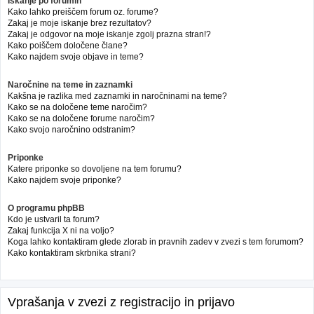
Iskanje po forumih
Kako lahko preiščem forum oz. forume?
Zakaj je moje iskanje brez rezultatov?
Zakaj je odgovor na moje iskanje zgolj prazna stran!?
Kako poiščem določene člane?
Kako najdem svoje objave in teme?
Naročnine na teme in zaznamki
Kakšna je razlika med zaznamki in naročninami na teme?
Kako se na določene teme naročim?
Kako se na določene forume naročim?
Kako svojo naročnino odstranim?
Priponke
Katere priponke so dovoljene na tem forumu?
Kako najdem svoje priponke?
O programu phpBB
Kdo je ustvaril ta forum?
Zakaj funkcija X ni na voljo?
Koga lahko kontaktiram glede zlorab in pravnih zadev v zvezi s tem forumom?
Kako kontaktiram skrbnika strani?
Vprašanja v zvezi z registracijo in prijavo