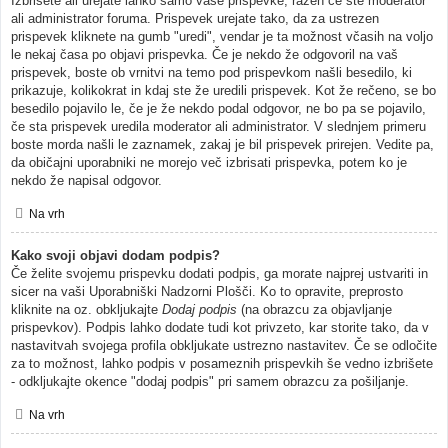
Izbrišete ali urejate lahko samo vaše prispevke, razen če ste moderator
ali administrator foruma. Prispevek urejate tako, da za ustrezen
prispevek kliknete na gumb "uredi", vendar je ta možnost včasih na voljo
le nekaj časa po objavi prispevka. Če je nekdo že odgovoril na vaš
prispevek, boste ob vrnitvi na temo pod prispevkom našli besedilo, ki
prikazuje, kolikokrat in kdaj ste že uredili prispevek. Kot že rečeno, se bo
besedilo pojavilo le, če je že nekdo podal odgovor, ne bo pa se pojavilo,
če sta prispevek uredila moderator ali administrator. V slednjem primeru
boste morda našli le zaznamek, zakaj je bil prispevek prirejen. Vedite pa,
da običajni uporabniki ne morejo več izbrisati prispevka, potem ko je
nekdo že napisal odgovor.
Na vrh
Kako svoji objavi dodam podpis?
Če želite svojemu prispevku dodati podpis, ga morate najprej ustvariti in
sicer na vaši Uporabniški Nadzorni Plošči. Ko to opravite, preprosto
kliknite na oz. obkljukajte
Dodaj podpis
(na obrazcu za objavljanje
prispevkov). Podpis lahko dodate tudi kot privzeto, kar storite tako, da v
nastavitvah svojega profila obkljukate ustrezno nastavitev. Če se odločite
za to možnost, lahko podpis v posameznih prispevkih še vedno izbrišete
- odkljukajte okence "dodaj podpis" pri samem obrazcu za pošiljanje.
Na vrh