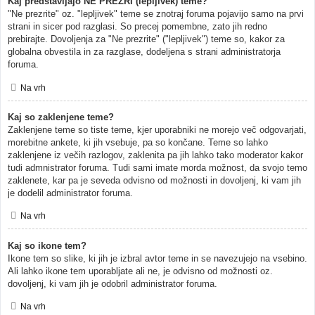
Kaj predstavljajo NE PREZRI (lepljivek) teme?
"Ne prezrite" oz. "lepljivek" teme se znotraj foruma pojavijo samo na prvi
strani in sicer pod razglasi. So precej pomembne, zato jih redno
prebirajte. Dovoljenja za "Ne prezrite" ("lepljivek") teme so, kakor za
globalna obvestila in za razglase, dodeljena s strani administratorja
foruma.
Na vrh
Kaj so zaklenjene teme?
Zaklenjene teme so tiste teme, kjer uporabniki ne morejo več odgovarjati,
morebitne ankete, ki jih vsebuje, pa so končane. Teme so lahko
zaklenjene iz večih razlogov, zaklenita pa jih lahko tako moderator kakor
tudi admnistrator foruma. Tudi sami imate morda možnost, da svojo temo
zaklenete, kar pa je seveda odvisno od možnosti in dovoljenj, ki vam jih
je dodelil administrator foruma.
Na vrh
Kaj so ikone tem?
Ikone tem so slike, ki jih je izbral avtor teme in se navezujejo na vsebino.
Ali lahko ikone tem uporabljate ali ne, je odvisno od možnosti oz.
dovoljenj, ki vam jih je odobril administrator foruma.
Na vrh