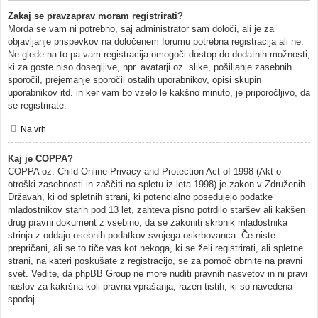
Zakaj se pravzaprav moram registrirati?
Morda se vam ni potrebno, saj administrator sam določi, ali je za
objavljanje prispevkov na določenem forumu potrebna registracija ali ne.
Ne glede na to pa vam registracija omogoči dostop do dodatnih možnosti,
ki za goste niso dosegljive, npr. avatarji oz. slike, pošiljanje zasebnih
sporočil, prejemanje sporočil ostalih uporabnikov, opisi skupin
uporabnikov itd. in ker vam bo vzelo le kakšno minuto, je priporočljivo, da
se registrirate.
Na vrh
Kaj je COPPA?
COPPA oz. Child Online Privacy and Protection Act of 1998 (Akt o
otroški zasebnosti in zaščiti na spletu iz leta 1998) je zakon v Združenih
Državah, ki od spletnih strani, ki potencialno posedujejo podatke
mladostnikov starih pod 13 let, zahteva pisno potrdilo staršev ali kakšen
drug pravni dokument z vsebino, da se zakoniti skrbnik mladostnika
strinja z oddajo osebnih podatkov svojega oskrbovanca. Če niste
prepričani, ali se to tiče vas kot nekoga, ki se želi registrirati, ali spletne
strani, na kateri poskušate z registracijo, se za pomoč obrnite na pravni
svet. Vedite, da phpBB Group ne more nuditi pravnih nasvetov in ni pravi
naslov za kakršna koli pravna vprašanja, razen tistih, ki so navedena
spodaj..