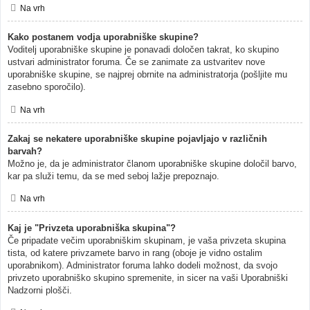
Na vrh
Kako postanem vodja uporabniške skupine?
Voditelj uporabniške skupine je ponavadi določen takrat, ko skupino
ustvari administrator foruma. Če se zanimate za ustvaritev nove
uporabniške skupine, se najprej obrnite na administratorja (pošljite mu
zasebno sporočilo).
Na vrh
Zakaj se nekatere uporabniške skupine pojavljajo v različnih
barvah?
Možno je, da je administrator članom uporabniške skupine določil barvo,
kar pa služi temu, da se med seboj lažje prepoznajo.
Na vrh
Kaj je "Privzeta uporabniška skupina"?
Če pripadate večim uporabniškim skupinam, je vaša privzeta skupina
tista, od katere privzamete barvo in rang (oboje je vidno ostalim
uporabnikom). Administrator foruma lahko dodeli možnost, da svojo
privzeto uporabniško skupino spremenite, in sicer na vaši Uporabniški
Nadzorni plošči.