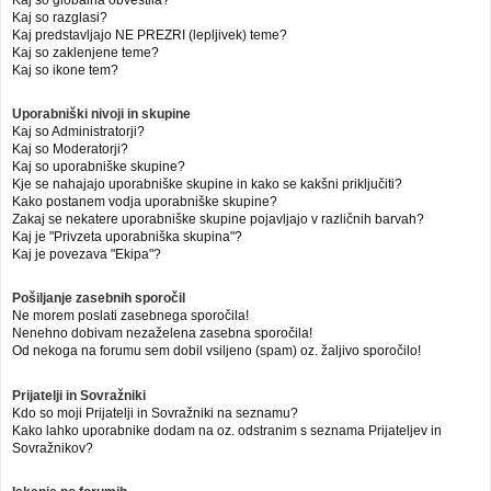
Kaj so globalna obvestila?
Kaj so razglasi?
Kaj predstavljajo NE PREZRI (lepljivek) teme?
Kaj so zaklenjene teme?
Kaj so ikone tem?
Uporabniški nivoji in skupine
Kaj so Administratorji?
Kaj so Moderatorji?
Kaj so uporabniške skupine?
Kje se nahajajo uporabniške skupine in kako se kakšni priključiti?
Kako postanem vodja uporabniške skupine?
Zakaj se nekatere uporabniške skupine pojavljajo v različnih barvah?
Kaj je "Privzeta uporabniška skupina"?
Kaj je povezava "Ekipa"?
Pošiljanje zasebnih sporočil
Ne morem poslati zasebnega sporočila!
Nenehno dobivam nezaželena zasebna sporočila!
Od nekoga na forumu sem dobil vsiljeno (spam) oz. žaljivo sporočilo!
Prijatelji in Sovražniki
Kdo so moji Prijatelji in Sovražniki na seznamu?
Kako lahko uporabnike dodam na oz. odstranim s seznama Prijateljev in
Sovražnikov?