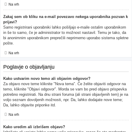
Na vrh
Zakaj sem ob kliku na e-mail povezavo nekega uporabnika pozvan k
prijavi?
Samo registrirani uporabniki lahko pošiljajo e-maile ostalim uporabnikom
in še to samo, če je administrator to možnost nastavil. Temu je tako, da
bi anonimnim uporabnikom preprečili neprimerno uporabo sistema spletne
pošte.
Na vrh
Poglavje o objavljanju
Kako ustvarim novo temo ali objavim odgovor?
Za objavo nove teme kliknite "Nova tema". Če želite objaviti odgovor na
temo, kliknite "Objavi odgovor". Morda se vam bo pred objavo prispevka
potrebno registrirati. Na dnu strani foruma (ali strani objavljenih tem) je na
voljo seznam dovoljenih možnosti, npr. Da, lahko dodajate nove teme;
Da, lahko objavite priponke itd.
Na vrh
Kako uredim ali izbrišem objavo?