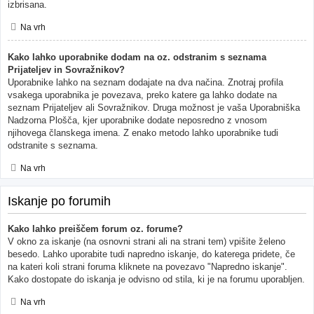
izbrisana.
Na vrh
Kako lahko uporabnike dodam na oz. odstranim s seznama
Prijateljev in Sovražnikov?
Uporabnike lahko na seznam dodajate na dva načina. Znotraj profila
vsakega uporabnika je povezava, preko katere ga lahko dodate na
seznam Prijateljev ali Sovražnikov. Druga možnost je vaša Uporabniška
Nadzorna Plošča, kjer uporabnike dodate neposredno z vnosom
njihovega članskega imena. Z enako metodo lahko uporabnike tudi
odstranite s seznama.
Na vrh
Iskanje po forumih
Kako lahko preiščem forum oz. forume?
V okno za iskanje (na osnovni strani ali na strani tem) vpišite želeno
besedo. Lahko uporabite tudi napredno iskanje, do katerega pridete, če
na kateri koli strani foruma kliknete na povezavo "Napredno iskanje".
Kako dostopate do iskanja je odvisno od stila, ki je na forumu uporabljen.
Na vrh