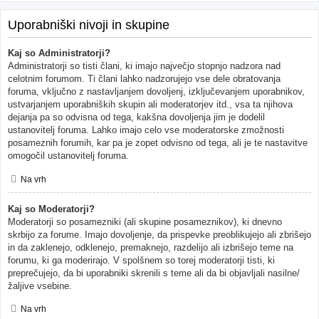
Uporabniški nivoji in skupine
Kaj so Administratorji?
Administratorji so tisti člani, ki imajo največjo stopnjo nadzora nad
celotnim forumom. Ti člani lahko nadzorujejo vse dele obratovanja
foruma, vključno z nastavljanjem dovoljenj, izključevanjem uporabnikov,
ustvarjanjem uporabniških skupin ali moderatorjev itd., vsa ta njihova
dejanja pa so odvisna od tega, kakšna dovoljenja jim je dodelil
ustanovitelj foruma. Lahko imajo celo vse moderatorske zmožnosti
posameznih forumih, kar pa je zopet odvisno od tega, ali je te nastavitve
omogočil ustanovitelj foruma.
Na vrh
Kaj so Moderatorji?
Moderatorji so posamezniki (ali skupine posameznikov), ki dnevno
skrbijo za forume. Imajo dovoljenje, da prispevke preoblikujejo ali zbrišejo
in da zaklenejo, odklenejo, premaknejo, razdelijo ali izbrišejo teme na
forumu, ki ga moderirajo. V spolšnem so torej moderatorji tisti, ki
preprečujejo, da bi uporabniki skrenili s teme ali da bi objavljali nasilne/
žaljive vsebine.
Na vrh