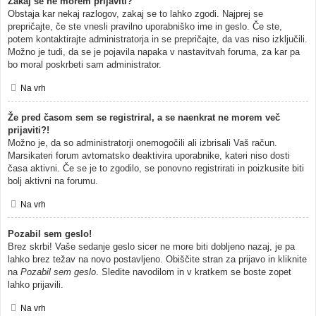
Zakaj se ne morem prijaviti?
Obstaja kar nekaj razlogov, zakaj se to lahko zgodi. Najprej se
prepričajte, če ste vnesli pravilno uporabniško ime in geslo. Če ste,
potem kontaktirajte administratorja in se prepričajte, da vas niso izključili.
Možno je tudi, da se je pojavila napaka v nastavitvah foruma, za kar pa
bo moral poskrbeti sam administrator.
Na vrh
Že pred časom sem se registriral, a se naenkrat ne morem več
prijaviti?!
Možno je, da so administratorji onemogočili ali izbrisali Vaš račun.
Marsikateri forum avtomatsko deaktivira uporabnike, kateri niso dosti
časa aktivni. Če se je to zgodilo, se ponovno registrirati in poizkusite biti
bolj aktivni na forumu.
Na vrh
Pozabil sem geslo!
Brez skrbi! Vaše sedanje geslo sicer ne more biti dobljeno nazaj, je pa
lahko brez težav na novo postavljeno. Obiščite stran za prijavo in kliknite
na
Pozabil sem geslo
. Sledite navodilom in v kratkem se boste zopet
lahko prijavili.
Na vrh