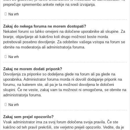
preprečuje spremembo ankete nekje na sredi izvajanja.
Na vrh
Zakaj do nekega foruma ne morem dostopati?
Nekateri forumi so lahko omejeni na določene uporabnike ali skupine. Za
branje, objavljanje ali kakršno koli drugo možnost boste morda
potrebovali posebno dovoljenje. Za odobritev vašega vstopa na forum se
obrnite na moderatorja ali administratorja foruma.
Na vrh
Zakaj ne morem dodati priponk?
Dovoljenja za priponke so dodeljena glede na forum ali pa glede na
uporabnika. Administrator foruma morda ni dovolil dodajanje priponk na
forumu, na katerem ste, ali pa je ta možnost dovoljena le določeni
skupini. Če ne veste, zakaj vam ta možnost ni omogočena, se obrnite na
administratorja foruma.
Na vrh
Zakaj sem prejel opozorilo?
Vsak administrator ima za svoj forum določena svoja pravila. Če ste
kakšno od teh pravil prekršili, ste verjetno prejeli opozorilo. Vedite, da je