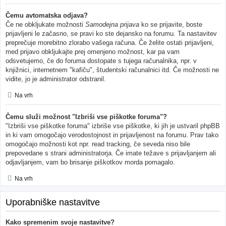
Čemu avtomatska odjava?
Če ne obkljukate možnosti
Samodejna prijava
ko se prijavite, boste
prijavljeni le začasno, se pravi ko ste dejansko na forumu. Ta nastavitev
preprečuje morebitno zlorabo vašega računa. Če želite ostati prijavljeni,
med prijavo obkljukajte prej omenjeno možnost, kar pa vam
odsvetujemo, če do foruma dostopate s tujega računalnika, npr. v
knjižnici, internetnem "kafiču", študentski računalnici itd. Če možnosti ne
vidite, jo je administrator odstranil.
Na vrh
Čemu služi možnost "Izbriši vse piškotke foruma"?
"Izbriši vse piškotke foruma" izbriše vse piškotke, ki jih je ustvaril phpBB
in ki vam omogočajo verodostojnost in prijavljenost na forumu. Prav tako
omogočajo možnosti kot npr. read tracking, če seveda niso bile
prepovedane s strani administratorja. Če imate težave s prijavljanjem ali
odjavljanjem, vam bo brisanje piškotkov morda pomagalo.
Na vrh
Uporabniške nastavitve
Kako spremenim svoje nastavitve?