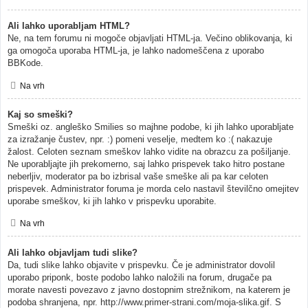
Ali lahko uporabljam HTML?
Ne, na tem forumu ni mogoče objavljati HTML-ja. Večino oblikovanja, ki
ga omogoča uporaba HTML-ja, je lahko nadomeščena z uporabo
BBKode.
Na vrh
Kaj so smeški?
Smeški oz. angleško Smilies so majhne podobe, ki jih lahko uporabljate
za izražanje čustev, npr. :) pomeni veselje, medtem ko :( nakazuje
žalost. Celoten seznam smeškov lahko vidite na obrazcu za pošiljanje.
Ne uporabljajte jih prekomerno, saj lahko prispevek tako hitro postane
neberljiv, moderator pa bo izbrisal vaše smeške ali pa kar celoten
prispevek. Administrator foruma je morda celo nastavil številčno omejitev
uporabe smeškov, ki jih lahko v prispevku uporabite.
Na vrh
Ali lahko objavljam tudi slike?
Da, tudi slike lahko objavite v prispevku. Če je administrator dovolil
uporabo priponk, boste podobo lahko naložili na forum, drugače pa
morate navesti povezavo z javno dostopnim strežnikom, na katerem je
podoba shranjena, npr. http://www.primer-strani.com/moja-slika.gif. S