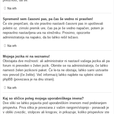
priložnost, da se.
Na vrh
Spremenil sem časovni pas, pa čas še vedno ni pravilen!
Če ste prepričani, da ste pravilno nastavili časovni pas in upoštevali
poletni oz. zimski premik ure, čas pa je še vedno napačen, potem je
nepravilno nastavljena ura na strežniku. Prosimo, opozorite
administratorja na napako, da bo lahko rešil težavo.
Na vrh
Mojega jezika ni na seznamu!
Obstajata dve možnosti: ali administrator ni nastavil vašega jezika ali pa
forum ni preveden v želen jezik. Obrnite se na administratorja, če lahko
namesti želen jezikovni paket. Če le-ta ne obstaja, lahko sami ustvarite
nov prevod (če želite). Več informacij lahko najdete na spletni strani
phpBB (povezava je na dnu strani).
Na vrh
Kaj so sličice poleg mojega uporabniškega imena?
Dve sliki se lahko pojavita pod uporabniškim imenom med prebiranjem
prispevka. Prva slika je povezana z vašim rangom/stopnjo - ponavadi je
v obliki zvezdic, stolpcev ali krogcev, in prikazuje, koliko prispevkov ste