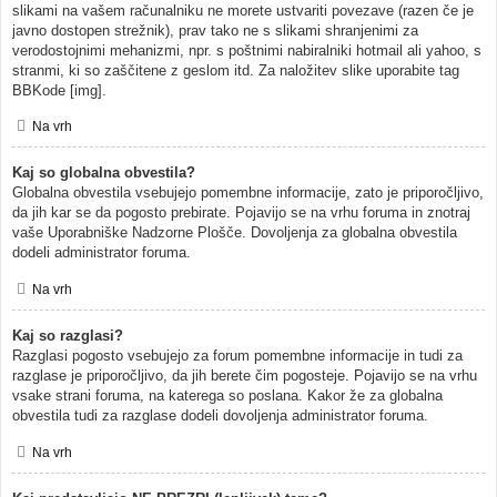
slikami na vašem računalniku ne morete ustvariti povezave (razen če je
javno dostopen strežnik), prav tako ne s slikami shranjenimi za
verodostojnimi mehanizmi, npr. s poštnimi nabiralniki hotmail ali yahoo, s
stranmi, ki so zaščitene z geslom itd. Za naložitev slike uporabite tag
BBKode [img].
Na vrh
Kaj so globalna obvestila?
Globalna obvestila vsebujejo pomembne informacije, zato je priporočljivo,
da jih kar se da pogosto prebirate. Pojavijo se na vrhu foruma in znotraj
vaše Uporabniške Nadzorne Plošče. Dovoljenja za globalna obvestila
dodeli administrator foruma.
Na vrh
Kaj so razglasi?
Razglasi pogosto vsebujejo za forum pomembne informacije in tudi za
razglase je priporočljivo, da jih berete čim pogosteje. Pojavijo se na vrhu
vsake strani foruma, na katerega so poslana. Kakor že za globalna
obvestila tudi za razglase dodeli dovoljenja administrator foruma.
Na vrh