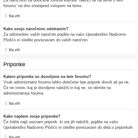
Za naročnino na določene forume kliknite “Naroči se na teme v tem
forumu” na dnu stranipred vstopom na temo.
Na vrh
Kako svojo naročnino odstranim?
Za odstranitev vaših naročnin pojdite na vašo Uporabniško Nadzorno
Ploščo in sledite povezavam do vaših naročnin.
Na vrh
Priponke
Katere priponke so dovoljene na tem forumu?
Vsak administrator foruma lahko določene tipe priponk dovoli ali pa ne.
Če ne veste, kaj je dovoljeno naložiti in kaj ne, se obrnite na
administratorja foruma.
Na vrh
Kako najdem svoje priponke?
Če želite najti seznam priponk, ki ste jih naložili, pojdite na vašo
Uporabniško Nadzorno Ploščo in sledite povezavam do dela o priponkah.
Na vrh