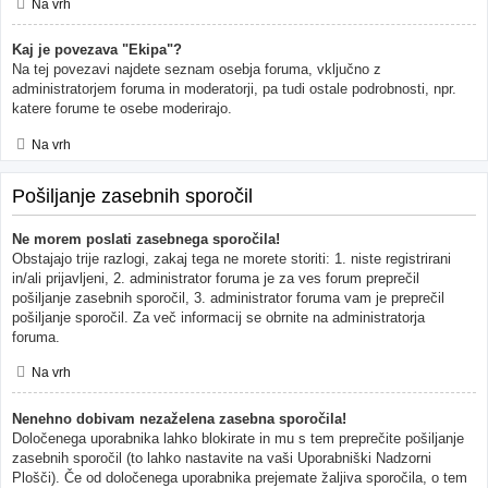
Na vrh
Kaj je povezava "Ekipa"?
Na tej povezavi najdete seznam osebja foruma, vključno z
administratorjem foruma in moderatorji, pa tudi ostale podrobnosti, npr.
katere forume te osebe moderirajo.
Na vrh
Pošiljanje zasebnih sporočil
Ne morem poslati zasebnega sporočila!
Obstajajo trije razlogi, zakaj tega ne morete storiti: 1. niste registrirani
in/ali prijavljeni, 2. administrator foruma je za ves forum preprečil
pošiljanje zasebnih sporočil, 3. administrator foruma vam je preprečil
pošiljanje sporočil. Za več informacij se obrnite na administratorja
foruma.
Na vrh
Nenehno dobivam nezaželena zasebna sporočila!
Določenega uporabnika lahko blokirate in mu s tem preprečite pošiljanje
zasebnih sporočil (to lahko nastavite na vaši Uporabniški Nadzorni
Plošči). Če od določenega uporabnika prejemate žaljiva sporočila, o tem