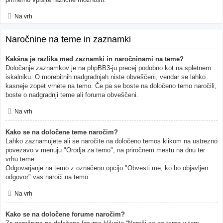
Na vrh
Naročnine na teme in zaznamki
Kakšna je razlika med zaznamki in naročninami na teme?
Določanje zaznamkov je na phpBB3-ju precej podobno kot na spletnem
iskalniku. O morebitnih nadgradnjah niste obveščeni, vendar se lahko
kasneje zopet vrnete na temo. Če pa se boste na določeno temo naročili,
boste o nadgradnji teme ali foruma obveščeni.
Na vrh
Kako se na določene teme naročim?
Lahko zaznamujete ali se naročite na določeno temos klikom na ustrezno
povezavo v menuju "Orodja za temo", na priročnem mestu na dnu ter
vrhu teme.
Odgovarjanje na temo z označeno opcijo "Obvesti me, ko bo objavljen
odgovor" vas naroči na temo.
Na vrh
Kako se na določene forume naročim?