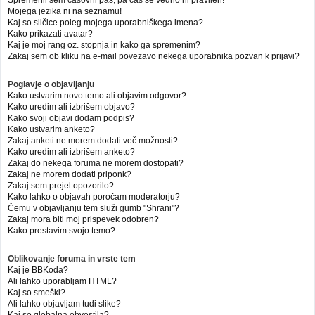
Mojega jezika ni na seznamu!
Kaj so sličice poleg mojega uporabniškega imena?
Kako prikazati avatar?
Kaj je moj rang oz. stopnja in kako ga spremenim?
Zakaj sem ob kliku na e-mail povezavo nekega uporabnika pozvan k prijavi?
Poglavje o objavljanju
Kako ustvarim novo temo ali objavim odgovor?
Kako uredim ali izbrišem objavo?
Kako svoji objavi dodam podpis?
Kako ustvarim anketo?
Zakaj anketi ne morem dodati več možnosti?
Kako uredim ali izbrišem anketo?
Zakaj do nekega foruma ne morem dostopati?
Zakaj ne morem dodati priponk?
Zakaj sem prejel opozorilo?
Kako lahko o objavah poročam moderatorju?
Čemu v objavljanju tem služi gumb "Shrani"?
Zakaj mora biti moj prispevek odobren?
Kako prestavim svojo temo?
Oblikovanje foruma in vrste tem
Kaj je BBKoda?
Ali lahko uporabljam HTML?
Kaj so smeški?
Ali lahko objavljam tudi slike?