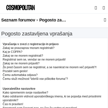
I
s
Seznam forumov
Pogosto zastavljena vprašanja
k
a
Pogosto zastavljena vprašanja
n
j
Vprašanja v zvezi z registracijo in prijavo
e
Zakaj se pravzaprav moram registrirati?
Kaj je COPPA?
Zakaj se ne morem registrirati?
Registriral sem se, vendar se ne morem prijaviti!
Zakaj se ne morem prijaviti?
Že pred časom sem se registriral, a se naenkrat ne morem več prijaviti?!
Pozabil sem geslo!
Čemu avtomatska odjava?
Čemu služi možnost "Izbriši vse piškotke foruma"?
Uporabniške nastavitve
Kako spremenim svoje nastavitve?
Kako odstranim vidnost uporabniškega imena, ki se pojavlja med prisotnimi
uporabniki?
Čas ni pravilen!
Spremenil sem časovni pas, pa čas še vedno ni pravilen!