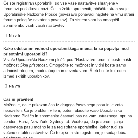
Če ste registriran uporabnik, so vse vaše nastavitve shranjene v
forumovi podatkovni bazi. Če jih želite spremeniti, obiščite stran svoje
Uporabniške Nadzorne Plošče (povezavo ponavadi najdete na vrhu strani
foruma poleg še nekaterih povezav). Ta sistem vam bo omogočil
spremembo vseh vaših nastavitev.
Na vrh
Kako odstranim vidnost uporabniškega imena, ki se pojavlja med
prisotnimi uporabniki?
V vaši Uporabniški Nadzorni plošči pod "Nastavitve foruma" boste našli
možnost
Skrij prisotnost
. Omogočite to možnost in vidni boste samo
administratorjem, moderatorjem in seveda vam. Šteti boste kot eden
izmed skritih uporabnikov.
Na vrh
Čas ni pravilen!
Možno je, da je prikazan čas iz drugega časovnega pasu in je zato
nepravilen. Če je problem v tem, potem obiščite vašo Uporabniško
Nadzorno Ploščo in spremenite časovni pas na vam ustreznega, npr. na
London, Pariz, New York, Sydney itd. Vedite pa, da je spreminjanje
časovnega pasu možno le za registrirane uporabnike, kakor tudi za
večino ostalih nastavitev. Če torej še niste registrirani, je sedaj dobra