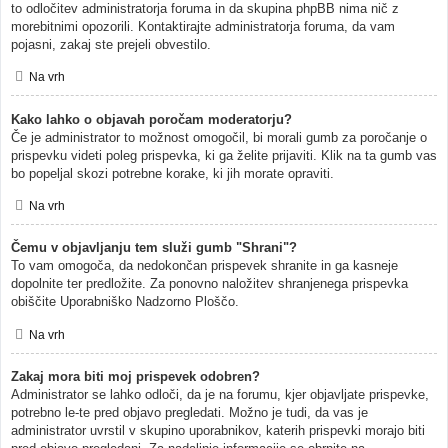
to odločitev administratorja foruma in da skupina phpBB nima nič z
morebitnimi opozorili. Kontaktirajte administratorja foruma, da vam
pojasni, zakaj ste prejeli obvestilo.
Na vrh
Kako lahko o objavah poročam moderatorju?
Če je administrator to možnost omogočil, bi morali gumb za poročanje o
prispevku videti poleg prispevka, ki ga želite prijaviti. Klik na ta gumb vas
bo popeljal skozi potrebne korake, ki jih morate opraviti.
Na vrh
Čemu v objavljanju tem služi gumb "Shrani"?
To vam omogoča, da nedokončan prispevek shranite in ga kasneje
dopolnite ter predložite. Za ponovno naložitev shranjenega prispevka
obiščite Uporabniško Nadzorno Ploščo.
Na vrh
Zakaj mora biti moj prispevek odobren?
Administrator se lahko odloči, da je na forumu, kjer objavljate prispevke,
potrebno le-te pred objavo pregledati. Možno je tudi, da vas je
administrator uvrstil v skupino uporabnikov, katerih prispevki morajo biti