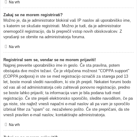
Na vrh
Zakaj se ne morem registrirati?
Možno je, da je administrator blokiral vaš IP naslov ali uporabniško ime,
s katerim se skušate registrirati. Možno je tudi, da je administrator
onemogočil registracijo, da bi preprečil vstop novih obiskovalcev. Z
vprašanji se obrnite na administratorja foruma.
Na vrh
Registriral sem se, vendar se ne morem prijaviti!
Najprej preverite uporabniško ime in geslo. Če sta pravilna, potem
obstajata dve možni težavi. Če je vključena možnost "COPPA support"
(COPPA podpora) in ste se med registracijo označili za starega pod 13
let, boste morali slediti navodilom, ki ste jih prejeli. Nekateri forumi bodo
od vas ali od administratorja celo zahtevali ponovno registracijo, predno
se boste lahko prijavili; ta informacija vam je bila podana tudi med
registracijo. Če ste prejeli elektronsko sporočilo, sledite navodilom, če pa
ga niste, ste najbrž vnesli napačni e-mail naslov ali pa vam je sporočilo
izbrisal filter za "spam" oz. nezaželeno pošto. Če ste prepričani, da ste
vnesli pravilen e-mail naslov, kontaktirajte administratorja.
Na vrh