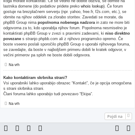
koga morate kontaktirati. Če še vedno ne dobite odziva, se obrnite na
lastnika domene (do podatkov pridete preko
whois lookup
). Če forum
gostuje na brezplačnem serverju (npr. yahoo, free.fr, f2s.com, etc.), se
obrnite na njihov oddelek za zlorabo storitev. Zavedati se morate, da
phpBB Group nima
popolnoma nobenega nadzora
in zato ne more biti
odgovorna za to, kdo uporablja njihov forum. Popolnoma nesmiselno je
kontaktirati phpBB Group v zvezi s pravnimi zadevami, ki
niso direktno
povezane
s stranjo phpbb.com ali z njihovo programsko opremo. Če
boste vseeno poslali sporočilo phpBB Group o uporabi njihovega foruma,
se zavedajte, da boste v najboljšem primeru dobili le kratek odgovor, v
večini primerov pa sploh ne boste dobili odgovora.
Na vrh
Kako kontaktiram skrbnika strani?
Vsi uporabniki lahko uporabijo obrazec “Kontakt”, če je opcija omogočena
s strani skrbnika strani.
Člani foruma lahko uporabijo tudi povezavo “Ekipa”.
Na vrh
Pojdi na