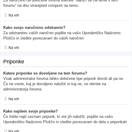
Za naročnino na določene forume kliknite “Naroči se na teme v tem
forumu” na dnu stranipred vstopom na temo.
Na vrh
Kako svojo naročnino odstranim?
Za odstranitev vaših naročnin pojdite na vašo Uporabniško Nadzorno
Ploščo in sledite povezavam do vaših naročnin.
Na vrh
Priponke
Katere priponke so dovoljene na tem forumu?
Vsak administrator foruma lahko določene tipe priponk dovoli ali pa ne.
Če ne veste, kaj je dovoljeno naložiti in kaj ne, se obrnite na
administratorja foruma.
Na vrh
Kako najdem svoje priponke?
Če želite najti seznam priponk, ki ste jih naložili, pojdite na vašo
Uporabniško Nadzorno Ploščo in sledite povezavam do dela o priponkah.
Na vrh