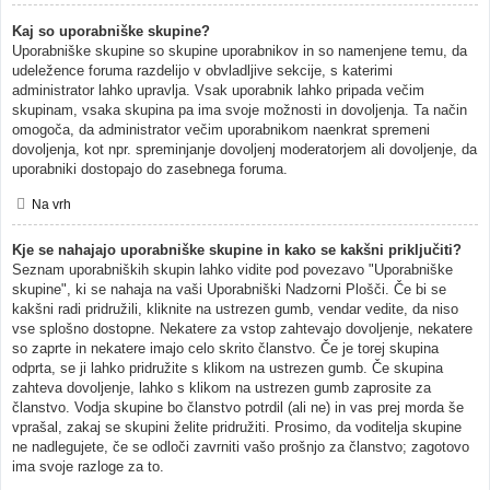
Kaj so uporabniške skupine?
Uporabniške skupine so skupine uporabnikov in so namenjene temu, da
udeležence foruma razdelijo v obvladljive sekcije, s katerimi
administrator lahko upravlja. Vsak uporabnik lahko pripada večim
skupinam, vsaka skupina pa ima svoje možnosti in dovoljenja. Ta način
omogoča, da administrator večim uporabnikom naenkrat spremeni
dovoljenja, kot npr. spreminjanje dovoljenj moderatorjem ali dovoljenje, da
uporabniki dostopajo do zasebnega foruma.
Na vrh
Kje se nahajajo uporabniške skupine in kako se kakšni priključiti?
Seznam uporabniških skupin lahko vidite pod povezavo "Uporabniške
skupine", ki se nahaja na vaši Uporabniški Nadzorni Plošči. Če bi se
kakšni radi pridružili, kliknite na ustrezen gumb, vendar vedite, da niso
vse splošno dostopne. Nekatere za vstop zahtevajo dovoljenje, nekatere
so zaprte in nekatere imajo celo skrito članstvo. Če je torej skupina
odprta, se ji lahko pridružite s klikom na ustrezen gumb. Če skupina
zahteva dovoljenje, lahko s klikom na ustrezen gumb zaprosite za
članstvo. Vodja skupine bo članstvo potrdil (ali ne) in vas prej morda še
vprašal, zakaj se skupini želite pridružiti. Prosimo, da voditelja skupine
ne nadlegujete, če se odloči zavrniti vašo prošnjo za članstvo; zagotovo
ima svoje razloge za to.