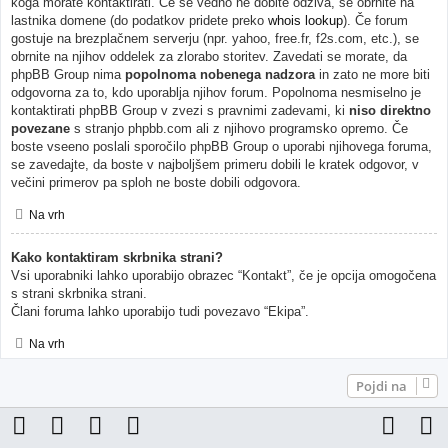
koga morate kontaktirati. Če še vedno ne dobite odziva, se obrnite na
lastnika domene (do podatkov pridete preko
whois lookup
). Če forum
gostuje na brezplačnem serverju (npr. yahoo, free.fr, f2s.com, etc.), se
obrnite na njihov oddelek za zlorabo storitev. Zavedati se morate, da
phpBB Group nima
popolnoma nobenega nadzora
in zato ne more biti
odgovorna za to, kdo uporablja njihov forum. Popolnoma nesmiselno je
kontaktirati phpBB Group v zvezi s pravnimi zadevami, ki
niso direktno
povezane
s stranjo phpbb.com ali z njihovo programsko opremo. Če
boste vseeno poslali sporočilo phpBB Group o uporabi njihovega foruma,
se zavedajte, da boste v najboljšem primeru dobili le kratek odgovor, v
večini primerov pa sploh ne boste dobili odgovora.
Na vrh
Kako kontaktiram skrbnika strani?
Vsi uporabniki lahko uporabijo obrazec “Kontakt”, če je opcija omogočena
s strani skrbnika strani.
Člani foruma lahko uporabijo tudi povezavo “Ekipa”.
Na vrh
Pojdi na