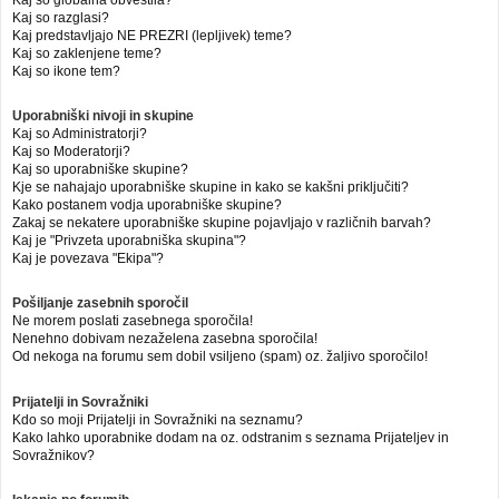
Kaj so globalna obvestila?
Kaj so razglasi?
Kaj predstavljajo NE PREZRI (lepljivek) teme?
Kaj so zaklenjene teme?
Kaj so ikone tem?
Uporabniški nivoji in skupine
Kaj so Administratorji?
Kaj so Moderatorji?
Kaj so uporabniške skupine?
Kje se nahajajo uporabniške skupine in kako se kakšni priključiti?
Kako postanem vodja uporabniške skupine?
Zakaj se nekatere uporabniške skupine pojavljajo v različnih barvah?
Kaj je "Privzeta uporabniška skupina"?
Kaj je povezava "Ekipa"?
Pošiljanje zasebnih sporočil
Ne morem poslati zasebnega sporočila!
Nenehno dobivam nezaželena zasebna sporočila!
Od nekoga na forumu sem dobil vsiljeno (spam) oz. žaljivo sporočilo!
Prijatelji in Sovražniki
Kdo so moji Prijatelji in Sovražniki na seznamu?
Kako lahko uporabnike dodam na oz. odstranim s seznama Prijateljev in
Sovražnikov?