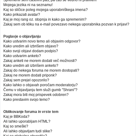
Mojega jezika ni na seznamu!
Kaj so sličice poleg mojega uporabniškega imena?
Kako prikazati avatar?
Kaj je moj rang oz. stopnja in kako ga spremenim?
Zakaj sem ob kliku na e-mail povezavo nekega uporabnika pozvan k prijavi?
Poglavje o objavljanju
Kako ustvarim novo temo ali objavim odgovor?
Kako uredim ali izbrišem objavo?
Kako svoji objavi dodam podpis?
Kako ustvarim anketo?
Zakaj anketi ne morem dodati več možnosti?
Kako uredim ali izbrišem anketo?
Zakaj do nekega foruma ne morem dostopati?
Zakaj ne morem dodati priponk?
Zakaj sem prejel opozorilo?
Kako lahko o objavah poročam moderatorju?
Čemu v objavljanju tem služi gumb "Shrani"?
Zakaj mora biti moj prispevek odobren?
Kako prestavim svojo temo?
Oblikovanje foruma in vrste tem
Kaj je BBKoda?
Ali lahko uporabljam HTML?
Kaj so smeški?
Ali lahko objavljam tudi slike?