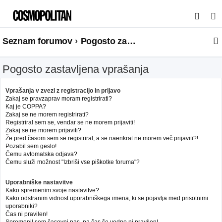
I
s
Seznam forumov
Pogosto zastavljena vprašanja
k
a
Pogosto zastavljena vprašanja
n
j
Vprašanja v zvezi z registracijo in prijavo
e
Zakaj se pravzaprav moram registrirati?
Kaj je COPPA?
Zakaj se ne morem registrirati?
Registriral sem se, vendar se ne morem prijaviti!
Zakaj se ne morem prijaviti?
Že pred časom sem se registriral, a se naenkrat ne morem več prijaviti?!
Pozabil sem geslo!
Čemu avtomatska odjava?
Čemu služi možnost "Izbriši vse piškotke foruma"?
Uporabniške nastavitve
Kako spremenim svoje nastavitve?
Kako odstranim vidnost uporabniškega imena, ki se pojavlja med prisotnimi
uporabniki?
Čas ni pravilen!
Spremenil sem časovni pas, pa čas še vedno ni pravilen!