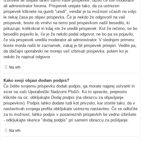
Izbrišete ali urejate lahko samo vaše prispevke, razen če ste moderator
ali administrator foruma. Prispevek urejate tako, da za ustrezen
prispevek kliknete na gumb "uredi", vendar je ta možnost včasih na voljo
le nekaj časa po objavi prispevka. Če je nekdo že odgovoril na vaš
prispevek, boste ob vrnitvi na temo pod prispevkom našli besedilo, ki
prikazuje, kolikokrat in kdaj ste že uredili prispevek. Kot že rečeno, se bo
besedilo pojavilo le, če je že nekdo podal odgovor, ne bo pa se pojavilo,
če sta prispevek uredila moderator ali administrator. V slednjem primeru
boste morda našli le zaznamek, zakaj je bil prispevek prirejen. Vedite pa,
da običajni uporabniki ne morejo več izbrisati prispevka, potem ko je
nekdo že napisal odgovor.
Na vrh
Kako svoji objavi dodam podpis?
Če želite svojemu prispevku dodati podpis, ga morate najprej ustvariti in
sicer na vaši Uporabniški Nadzorni Plošči. Ko to opravite, preprosto
kliknite na oz. obkljukajte
Dodaj podpis
(na obrazcu za objavljanje
prispevkov). Podpis lahko dodate tudi kot privzeto, kar storite tako, da v
nastavitvah svojega profila obkljukate ustrezno nastavitev. Če se odločite
za to možnost, lahko podpis v posameznih prispevkih še vedno izbrišete
- odkljukajte okence "dodaj podpis" pri samem obrazcu za pošiljanje.
Na vrh