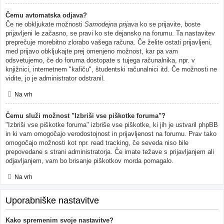
Čemu avtomatska odjava?
Če ne obkljukate možnosti
Samodejna prijava
ko se prijavite, boste
prijavljeni le začasno, se pravi ko ste dejansko na forumu. Ta nastavitev
preprečuje morebitno zlorabo vašega računa. Če želite ostati prijavljeni,
med prijavo obkljukajte prej omenjeno možnost, kar pa vam
odsvetujemo, če do foruma dostopate s tujega računalnika, npr. v
knjižnici, internetnem "kafiču", študentski računalnici itd. Če možnosti ne
vidite, jo je administrator odstranil.
Na vrh
Čemu služi možnost "Izbriši vse piškotke foruma"?
"Izbriši vse piškotke foruma" izbriše vse piškotke, ki jih je ustvaril phpBB
in ki vam omogočajo verodostojnost in prijavljenost na forumu. Prav tako
omogočajo možnosti kot npr. read tracking, če seveda niso bile
prepovedane s strani administratorja. Če imate težave s prijavljanjem ali
odjavljanjem, vam bo brisanje piškotkov morda pomagalo.
Na vrh
Uporabniške nastavitve
Kako spremenim svoje nastavitve?