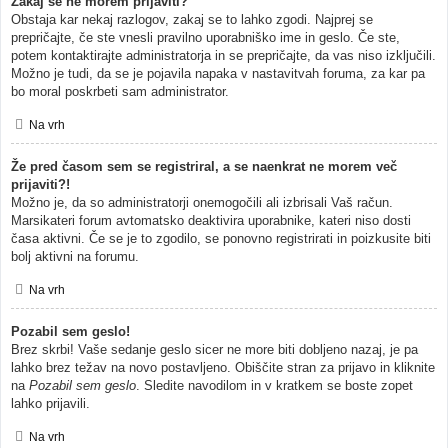
Zakaj se ne morem prijaviti?
Obstaja kar nekaj razlogov, zakaj se to lahko zgodi. Najprej se
prepričajte, če ste vnesli pravilno uporabniško ime in geslo. Če ste,
potem kontaktirajte administratorja in se prepričajte, da vas niso izključili.
Možno je tudi, da se je pojavila napaka v nastavitvah foruma, za kar pa
bo moral poskrbeti sam administrator.
Na vrh
Že pred časom sem se registriral, a se naenkrat ne morem več
prijaviti?!
Možno je, da so administratorji onemogočili ali izbrisali Vaš račun.
Marsikateri forum avtomatsko deaktivira uporabnike, kateri niso dosti
časa aktivni. Če se je to zgodilo, se ponovno registrirati in poizkusite biti
bolj aktivni na forumu.
Na vrh
Pozabil sem geslo!
Brez skrbi! Vaše sedanje geslo sicer ne more biti dobljeno nazaj, je pa
lahko brez težav na novo postavljeno. Obiščite stran za prijavo in kliknite
na
Pozabil sem geslo
. Sledite navodilom in v kratkem se boste zopet
lahko prijavili.
Na vrh