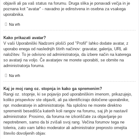
objavili ali pa vaš status na forumu. Druga slika je ponavadi večja in je
poznana kot "avatar" - navadno je edinstvena in osebna za vsakega
uporabnika.
Na vrh
Kako prikazati avatar?
V vaši Uporabniški Nadzorni plošči pod "Profil" lahko dodate avatar, z
uporabo enega od naslednjih štirih načinov: gravatar, galerija, URL ali
naložitev. To je odvisno od administratorja, da izbere način na katerega
so avatarji na voljo. Če avatarjev ne morete uporabiti, se obrnite na
administratorja foruma.
Na vrh
Kaj je moj rang oz. stopnja in kako ga spremenim?
Rangi oz. stopnje, ki se pojavijo pod uporabniškim imenom, prikazujejo,
koliko prispevkov ste objavili, ali pa identificirajo določene uporabnike,
npr. moderatorje in administratorje. Na splošno ne morete direktno
spremeniti besedišča katerih koli rangov na forumu, saj jih je nastavil
administrator. Prosimo, da foruma ne izkoriščate za objavljanje po
nepotrebnem, samo da bi zvišali svoj rang. Večina forumov tega ne
tolerira, zato vam lahko moderator ali administrator preprosto omejita
število dovoljenih objav.