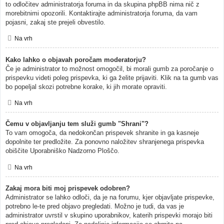
to odločitev administratorja foruma in da skupina phpBB nima nič z
morebitnimi opozorili. Kontaktirajte administratorja foruma, da vam
pojasni, zakaj ste prejeli obvestilo.
Na vrh
Kako lahko o objavah poročam moderatorju?
Če je administrator to možnost omogočil, bi morali gumb za poročanje o
prispevku videti poleg prispevka, ki ga želite prijaviti. Klik na ta gumb vas
bo popeljal skozi potrebne korake, ki jih morate opraviti.
Na vrh
Čemu v objavljanju tem služi gumb "Shrani"?
To vam omogoča, da nedokončan prispevek shranite in ga kasneje
dopolnite ter predložite. Za ponovno naložitev shranjenega prispevka
obiščite Uporabniško Nadzorno Ploščo.
Na vrh
Zakaj mora biti moj prispevek odobren?
Administrator se lahko odloči, da je na forumu, kjer objavljate prispevke,
potrebno le-te pred objavo pregledati. Možno je tudi, da vas je
administrator uvrstil v skupino uporabnikov, katerih prispevki morajo biti