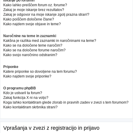
Iskanje po forumih
Kako lahko preiščem forum oz. forume?
Zakaj je moje iskanje brez rezultatov?
Zakaj je odgovor na moje iskanje zgolj prazna stran!?
Kako poiščem določene člane?
Kako najdem svoje objave in teme?
Naročnine na teme in zaznamki
Kakšna je razlika med zaznamki in naročninami na teme?
Kako se na določene teme naročim?
Kako se na določene forume naročim?
Kako svojo naročnino odstranim?
Priponke
Katere priponke so dovoljene na tem forumu?
Kako najdem svoje priponke?
O programu phpBB
Kdo je ustvaril ta forum?
Zakaj funkcija X ni na voljo?
Koga lahko kontaktiram glede zlorab in pravnih zadev v zvezi s tem forumom?
Kako kontaktiram skrbnika strani?
Vprašanja v zvezi z registracijo in prijavo