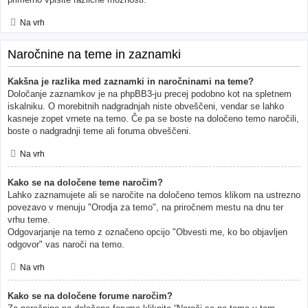
Na vrh
Naročnine na teme in zaznamki
Kakšna je razlika med zaznamki in naročninami na teme?
Določanje zaznamkov je na phpBB3-ju precej podobno kot na spletnem
iskalniku. O morebitnih nadgradnjah niste obveščeni, vendar se lahko
kasneje zopet vrnete na temo. Če pa se boste na določeno temo naročili,
boste o nadgradnji teme ali foruma obveščeni.
Na vrh
Kako se na določene teme naročim?
Lahko zaznamujete ali se naročite na določeno temos klikom na ustrezno
povezavo v menuju "Orodja za temo", na priročnem mestu na dnu ter
vrhu teme.
Odgovarjanje na temo z označeno opcijo "Obvesti me, ko bo objavljen
odgovor" vas naroči na temo.
Na vrh
Kako se na določene forume naročim?