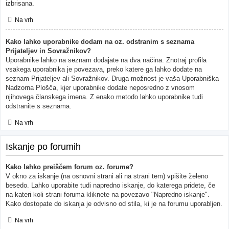
izbrisana.
Na vrh
Kako lahko uporabnike dodam na oz. odstranim s seznama
Prijateljev in Sovražnikov?
Uporabnike lahko na seznam dodajate na dva načina. Znotraj profila
vsakega uporabnika je povezava, preko katere ga lahko dodate na
seznam Prijateljev ali Sovražnikov. Druga možnost je vaša Uporabniška
Nadzorna Plošča, kjer uporabnike dodate neposredno z vnosom
njihovega članskega imena. Z enako metodo lahko uporabnike tudi
odstranite s seznama.
Na vrh
Iskanje po forumih
Kako lahko preiščem forum oz. forume?
V okno za iskanje (na osnovni strani ali na strani tem) vpišite želeno
besedo. Lahko uporabite tudi napredno iskanje, do katerega pridete, če
na kateri koli strani foruma kliknete na povezavo "Napredno iskanje".
Kako dostopate do iskanja je odvisno od stila, ki je na forumu uporabljen.
Na vrh