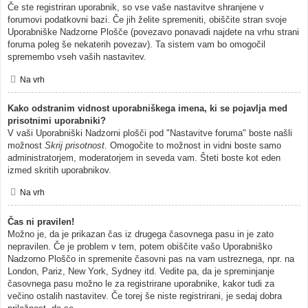
Če ste registriran uporabnik, so vse vaše nastavitve shranjene v
forumovi podatkovni bazi. Če jih želite spremeniti, obiščite stran svoje
Uporabniške Nadzorne Plošče (povezavo ponavadi najdete na vrhu strani
foruma poleg še nekaterih povezav). Ta sistem vam bo omogočil
spremembo vseh vaših nastavitev.
Na vrh
Kako odstranim vidnost uporabniškega imena, ki se pojavlja med
prisotnimi uporabniki?
V vaši Uporabniški Nadzorni plošči pod "Nastavitve foruma" boste našli
možnost
Skrij prisotnost
. Omogočite to možnost in vidni boste samo
administratorjem, moderatorjem in seveda vam. Šteti boste kot eden
izmed skritih uporabnikov.
Na vrh
Čas ni pravilen!
Možno je, da je prikazan čas iz drugega časovnega pasu in je zato
nepravilen. Če je problem v tem, potem obiščite vašo Uporabniško
Nadzorno Ploščo in spremenite časovni pas na vam ustreznega, npr. na
London, Pariz, New York, Sydney itd. Vedite pa, da je spreminjanje
časovnega pasu možno le za registrirane uporabnike, kakor tudi za
večino ostalih nastavitev. Če torej še niste registrirani, je sedaj dobra