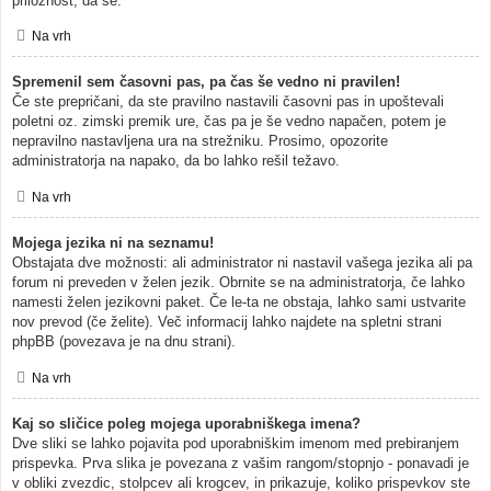
priložnost, da se.
Na vrh
Spremenil sem časovni pas, pa čas še vedno ni pravilen!
Če ste prepričani, da ste pravilno nastavili časovni pas in upoštevali
poletni oz. zimski premik ure, čas pa je še vedno napačen, potem je
nepravilno nastavljena ura na strežniku. Prosimo, opozorite
administratorja na napako, da bo lahko rešil težavo.
Na vrh
Mojega jezika ni na seznamu!
Obstajata dve možnosti: ali administrator ni nastavil vašega jezika ali pa
forum ni preveden v želen jezik. Obrnite se na administratorja, če lahko
namesti želen jezikovni paket. Če le-ta ne obstaja, lahko sami ustvarite
nov prevod (če želite). Več informacij lahko najdete na spletni strani
phpBB (povezava je na dnu strani).
Na vrh
Kaj so sličice poleg mojega uporabniškega imena?
Dve sliki se lahko pojavita pod uporabniškim imenom med prebiranjem
prispevka. Prva slika je povezana z vašim rangom/stopnjo - ponavadi je
v obliki zvezdic, stolpcev ali krogcev, in prikazuje, koliko prispevkov ste