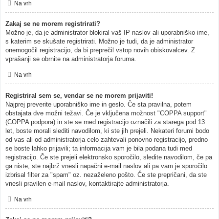
Na vrh
Zakaj se ne morem registrirati?
Možno je, da je administrator blokiral vaš IP naslov ali uporabniško ime,
s katerim se skušate registrirati. Možno je tudi, da je administrator
onemogočil registracijo, da bi preprečil vstop novih obiskovalcev. Z
vprašanji se obrnite na administratorja foruma.
Na vrh
Registriral sem se, vendar se ne morem prijaviti!
Najprej preverite uporabniško ime in geslo. Če sta pravilna, potem
obstajata dve možni težavi. Če je vključena možnost "COPPA support"
(COPPA podpora) in ste se med registracijo označili za starega pod 13
let, boste morali slediti navodilom, ki ste jih prejeli. Nekateri forumi bodo
od vas ali od administratorja celo zahtevali ponovno registracijo, predno
se boste lahko prijavili; ta informacija vam je bila podana tudi med
registracijo. Če ste prejeli elektronsko sporočilo, sledite navodilom, če pa
ga niste, ste najbrž vnesli napačni e-mail naslov ali pa vam je sporočilo
izbrisal filter za "spam" oz. nezaželeno pošto. Če ste prepričani, da ste
vnesli pravilen e-mail naslov, kontaktirajte administratorja.
Na vrh