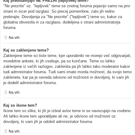
Kaj predstavljajo NE PREZRI (lepljivek) teme?
"Ne prezrite" oz. "lepljivek" teme se znotraj foruma pojavijo samo na prvi
strani in sicer pod razglasi. So precej pomembne, zato jih redno
prebirajte. Dovoljenja za "Ne prezrite" ("lepljivek") teme so, kakor za
globalna obvestila in za razglase, dodeljena s strani administratorja
foruma.
Na vrh
Kaj so zaklenjene teme?
Zaklenjene teme so tiste teme, kjer uporabniki ne morejo več odgovarjati,
morebitne ankete, ki jih vsebuje, pa so končane. Teme so lahko
zaklenjene iz večih razlogov, zaklenita pa jih lahko tako moderator kakor
tudi admnistrator foruma. Tudi sami imate morda možnost, da svojo temo
zaklenete, kar pa je seveda odvisno od možnosti in dovoljenj, ki vam jih
je dodelil administrator foruma.
Na vrh
Kaj so ikone tem?
Ikone tem so slike, ki jih je izbral avtor teme in se navezujejo na vsebino.
Ali lahko ikone tem uporabljate ali ne, je odvisno od možnosti oz.
dovoljenj, ki vam jih je odobril administrator foruma.
Na vrh