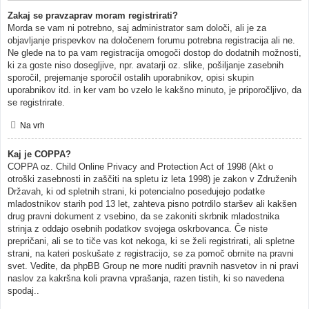
Zakaj se pravzaprav moram registrirati?
Morda se vam ni potrebno, saj administrator sam določi, ali je za
objavljanje prispevkov na določenem forumu potrebna registracija ali ne.
Ne glede na to pa vam registracija omogoči dostop do dodatnih možnosti,
ki za goste niso dosegljive, npr. avatarji oz. slike, pošiljanje zasebnih
sporočil, prejemanje sporočil ostalih uporabnikov, opisi skupin
uporabnikov itd. in ker vam bo vzelo le kakšno minuto, je priporočljivo, da
se registrirate.
Na vrh
Kaj je COPPA?
COPPA oz. Child Online Privacy and Protection Act of 1998 (Akt o
otroški zasebnosti in zaščiti na spletu iz leta 1998) je zakon v Združenih
Državah, ki od spletnih strani, ki potencialno posedujejo podatke
mladostnikov starih pod 13 let, zahteva pisno potrdilo staršev ali kakšen
drug pravni dokument z vsebino, da se zakoniti skrbnik mladostnika
strinja z oddajo osebnih podatkov svojega oskrbovanca. Če niste
prepričani, ali se to tiče vas kot nekoga, ki se želi registrirati, ali spletne
strani, na kateri poskušate z registracijo, se za pomoč obrnite na pravni
svet. Vedite, da phpBB Group ne more nuditi pravnih nasvetov in ni pravi
naslov za kakršna koli pravna vprašanja, razen tistih, ki so navedena
spodaj..