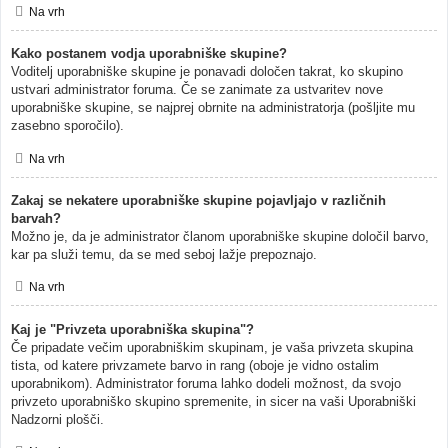
Na vrh
Kako postanem vodja uporabniške skupine?
Voditelj uporabniške skupine je ponavadi določen takrat, ko skupino
ustvari administrator foruma. Če se zanimate za ustvaritev nove
uporabniške skupine, se najprej obrnite na administratorja (pošljite mu
zasebno sporočilo).
Na vrh
Zakaj se nekatere uporabniške skupine pojavljajo v različnih
barvah?
Možno je, da je administrator članom uporabniške skupine določil barvo,
kar pa služi temu, da se med seboj lažje prepoznajo.
Na vrh
Kaj je "Privzeta uporabniška skupina"?
Če pripadate večim uporabniškim skupinam, je vaša privzeta skupina
tista, od katere privzamete barvo in rang (oboje je vidno ostalim
uporabnikom). Administrator foruma lahko dodeli možnost, da svojo
privzeto uporabniško skupino spremenite, in sicer na vaši Uporabniški
Nadzorni plošči.