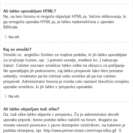
Ali lahko uporabljam HTML?
Ne, na tem forumu ni mogoče objavljati HTML-ja. Večino oblikovanja, ki
ga omogoča uporaba HTML-ja, je lahko nadomeščena z uporabo
BBKode.
Na vrh
Kaj so smeški?
Smeški oz. angleško Smilies so majhne podobe, ki jih lahko uporabljate
za izražanje čustev, npr. :) pomeni veselje, medtem ko :( nakazuje
žalost. Celoten seznam smeškov lahko vidite na obrazcu za pošiljanje.
Ne uporabljajte jih prekomerno, saj lahko prispevek tako hitro postane
neberljiv, moderator pa bo izbrisal vaše smeške ali pa kar celoten
prispevek. Administrator foruma je morda celo nastavil številčno omejitev
uporabe smeškov, ki jih lahko v prispevku uporabite.
Na vrh
Ali lahko objavljam tudi slike?
Da, tudi slike lahko objavite v prispevku. Če je administrator dovolil
uporabo priponk, boste podobo lahko naložili na forum, drugače pa
morate navesti povezavo z javno dostopnim strežnikom, na katerem je
podoba shranjena, npr. http://www.primer-strani.com/moja-slika.gif. S