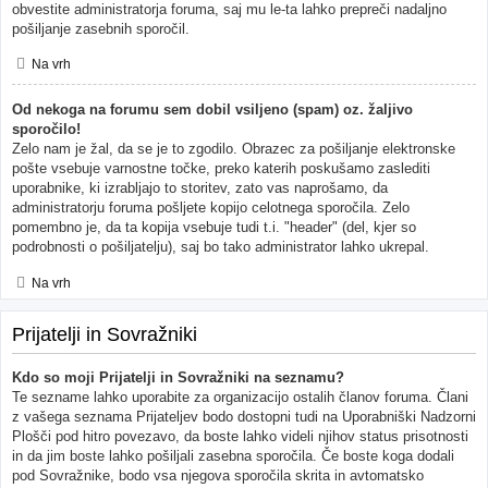
obvestite administratorja foruma, saj mu le-ta lahko prepreči nadaljno
pošiljanje zasebnih sporočil.
Na vrh
Od nekoga na forumu sem dobil vsiljeno (spam) oz. žaljivo
sporočilo!
Zelo nam je žal, da se je to zgodilo. Obrazec za pošiljanje elektronske
pošte vsebuje varnostne točke, preko katerih poskušamo zaslediti
uporabnike, ki izrabljajo to storitev, zato vas naprošamo, da
administratorju foruma pošljete kopijo celotnega sporočila. Zelo
pomembno je, da ta kopija vsebuje tudi t.i. "header" (del, kjer so
podrobnosti o pošiljatelju), saj bo tako administrator lahko ukrepal.
Na vrh
Prijatelji in Sovražniki
Kdo so moji Prijatelji in Sovražniki na seznamu?
Te sezname lahko uporabite za organizacijo ostalih članov foruma. Člani
z vašega seznama Prijateljev bodo dostopni tudi na Uporabniški Nadzorni
Plošči pod hitro povezavo, da boste lahko videli njihov status prisotnosti
in da jim boste lahko pošiljali zasebna sporočila. Če boste koga dodali
pod Sovražnike, bodo vsa njegova sporočila skrita in avtomatsko