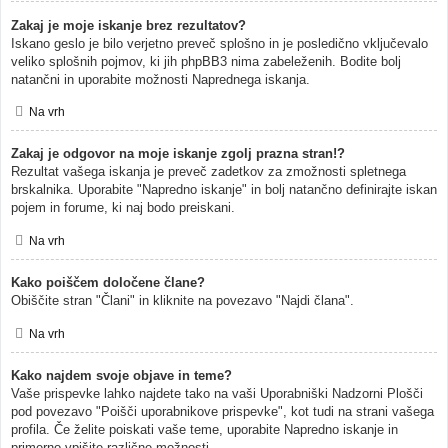
Zakaj je moje iskanje brez rezultatov?
Iskano geslo je bilo verjetno preveč splošno in je posledično vključevalo
veliko splošnih pojmov, ki jih phpBB3 nima zabeleženih. Bodite bolj
natančni in uporabite možnosti Naprednega iskanja.
Na vrh
Zakaj je odgovor na moje iskanje zgolj prazna stran!?
Rezultat vašega iskanja je preveč zadetkov za zmožnosti spletnega
brskalnika. Uporabite "Napredno iskanje" in bolj natančno definirajte iskan
pojem in forume, ki naj bodo preiskani.
Na vrh
Kako poiščem določene člane?
Obiščite stran "Člani" in kliknite na povezavo "Najdi člana".
Na vrh
Kako najdem svoje objave in teme?
Vaše prispevke lahko najdete tako na vaši Uporabniški Nadzorni Plošči
pod povezavo "Poišči uporabnikove prispevke", kot tudi na strani vašega
profila. Če želite poiskati vaše teme, uporabite Napredno iskanje in
primerno vpišite različne možnosti.