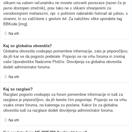
slikami na vašem računalniku ne morete ustvariti povezave (razen če je
javno dostopen strežnik), prav tako ne s slikami shranjenimi za
verodostojnimi mehanizmi, npr. s poštnimi nabiralniki hotmail ali yahoo, s
stranmi, ki so zaščitene z geslom itd. Za naložitev slike uporabite tag
BBKode [img].
Na vrh
Kaj so globalna obvestila?
Globalna obvestila vsebujejo pomembne informacije, zato je priporočljivo,
da jih kar se da pogosto prebirate. Pojavijo se na vrhu foruma in znotraj
vaše Uporabniške Nadzorne Plošče. Dovoljenja za globalna obvestila
dodeli administrator foruma.
Na vrh
Kaj so razglasi?
Razglasi pogosto vsebujejo za forum pomembne informacije in tudi za
razglase je priporočljivo, da jih berete čim pogosteje. Pojavijo se na vrhu
vsake strani foruma, na katerega so poslana. Kakor že za globalna
obvestila tudi za razglase dodeli dovoljenja administrator foruma.
Na vrh