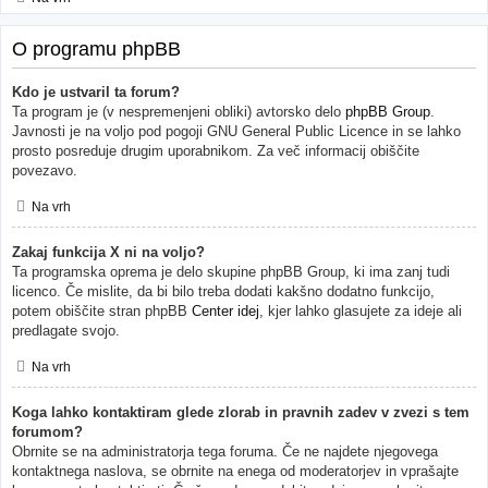
O programu phpBB
Kdo je ustvaril ta forum?
Ta program je (v nespremenjeni obliki) avtorsko delo
phpBB Group
.
Javnosti je na voljo pod pogoji GNU General Public Licence in se lahko
prosto posreduje drugim uporabnikom. Za več informacij obiščite
povezavo.
Na vrh
Zakaj funkcija X ni na voljo?
Ta programska oprema je delo skupine phpBB Group, ki ima zanj tudi
licenco. Če mislite, da bi bilo treba dodati kakšno dodatno funkcijo,
potem obiščite stran phpBB
Center idej
, kjer lahko glasujete za ideje ali
predlagate svojo.
Na vrh
Koga lahko kontaktiram glede zlorab in pravnih zadev v zvezi s tem
forumom?
Obrnite se na administratorja tega foruma. Če ne najdete njegovega
kontaktnega naslova, se obrnite na enega od moderatorjev in vprašajte