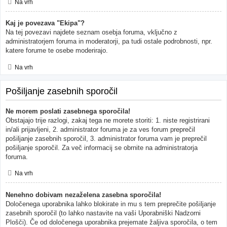
Na vrh
Kaj je povezava "Ekipa"?
Na tej povezavi najdete seznam osebja foruma, vključno z
administratorjem foruma in moderatorji, pa tudi ostale podrobnosti, npr.
katere forume te osebe moderirajo.
Na vrh
Pošiljanje zasebnih sporočil
Ne morem poslati zasebnega sporočila!
Obstajajo trije razlogi, zakaj tega ne morete storiti: 1. niste registrirani
in/ali prijavljeni, 2. administrator foruma je za ves forum preprečil
pošiljanje zasebnih sporočil, 3. administrator foruma vam je preprečil
pošiljanje sporočil. Za več informacij se obrnite na administratorja
foruma.
Na vrh
Nenehno dobivam nezaželena zasebna sporočila!
Določenega uporabnika lahko blokirate in mu s tem preprečite pošiljanje
zasebnih sporočil (to lahko nastavite na vaši Uporabniški Nadzorni
Plošči). Če od določenega uporabnika prejemate žaljiva sporočila, o tem