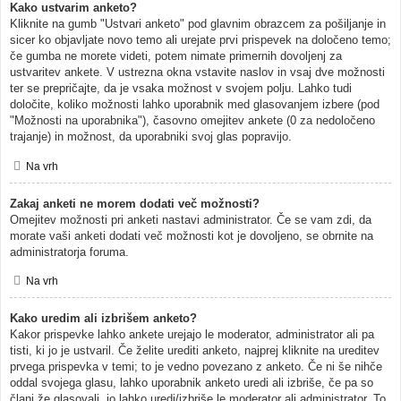
Kako ustvarim anketo?
Kliknite na gumb "Ustvari anketo" pod glavnim obrazcem za pošiljanje in
sicer ko objavljate novo temo ali urejate prvi prispevek na določeno temo;
če gumba ne morete videti, potem nimate primernih dovoljenj za
ustvaritev ankete. V ustrezna okna vstavite naslov in vsaj dve možnosti
ter se prepričajte, da je vsaka možnost v svojem polju. Lahko tudi
določite, koliko možnosti lahko uporabnik med glasovanjem izbere (pod
"Možnosti na uporabnika"), časovno omejitev ankete (0 za nedoločeno
trajanje) in možnost, da uporabniki svoj glas popravijo.
Na vrh
Zakaj anketi ne morem dodati več možnosti?
Omejitev možnosti pri anketi nastavi administrator. Če se vam zdi, da
morate vaši anketi dodati več možnosti kot je dovoljeno, se obrnite na
administratorja foruma.
Na vrh
Kako uredim ali izbrišem anketo?
Kakor prispevke lahko ankete urejajo le moderator, administrator ali pa
tisti, ki jo je ustvaril. Če želite urediti anketo, najprej kliknite na ureditev
prvega prispevka v temi; to je vedno povezano z anketo. Če ni še nihče
oddal svojega glasu, lahko uporabnik anketo uredi ali izbriše, če pa so
člani že glasovali, jo lahko uredi/izbriše le moderator ali administrator. To