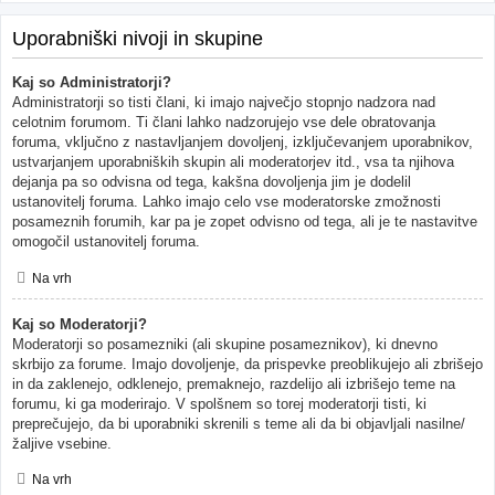
Uporabniški nivoji in skupine
Kaj so Administratorji?
Administratorji so tisti člani, ki imajo največjo stopnjo nadzora nad
celotnim forumom. Ti člani lahko nadzorujejo vse dele obratovanja
foruma, vključno z nastavljanjem dovoljenj, izključevanjem uporabnikov,
ustvarjanjem uporabniških skupin ali moderatorjev itd., vsa ta njihova
dejanja pa so odvisna od tega, kakšna dovoljenja jim je dodelil
ustanovitelj foruma. Lahko imajo celo vse moderatorske zmožnosti
posameznih forumih, kar pa je zopet odvisno od tega, ali je te nastavitve
omogočil ustanovitelj foruma.
Na vrh
Kaj so Moderatorji?
Moderatorji so posamezniki (ali skupine posameznikov), ki dnevno
skrbijo za forume. Imajo dovoljenje, da prispevke preoblikujejo ali zbrišejo
in da zaklenejo, odklenejo, premaknejo, razdelijo ali izbrišejo teme na
forumu, ki ga moderirajo. V spolšnem so torej moderatorji tisti, ki
preprečujejo, da bi uporabniki skrenili s teme ali da bi objavljali nasilne/
žaljive vsebine.
Na vrh