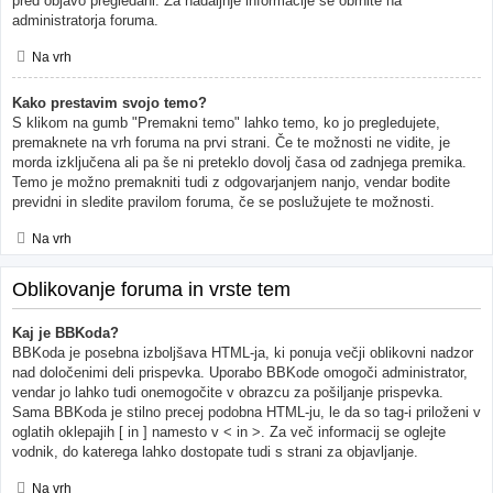
pred objavo pregledani. Za nadaljnje informacije se obrnite na
administratorja foruma.
Na vrh
Kako prestavim svojo temo?
S klikom na gumb "Premakni temo" lahko temo, ko jo pregledujete,
premaknete na vrh foruma na prvi strani. Če te možnosti ne vidite, je
morda izključena ali pa še ni preteklo dovolj časa od zadnjega premika.
Temo je možno premakniti tudi z odgovarjanjem nanjo, vendar bodite
previdni in sledite pravilom foruma, če se poslužujete te možnosti.
Na vrh
Oblikovanje foruma in vrste tem
Kaj je BBKoda?
BBKoda je posebna izboljšava HTML-ja, ki ponuja večji oblikovni nadzor
nad določenimi deli prispevka. Uporabo BBKode omogoči administrator,
vendar jo lahko tudi onemogočite v obrazcu za pošiljanje prispevka.
Sama BBKoda je stilno precej podobna HTML-ju, le da so tag-i priloženi v
oglatih oklepajih [ in ] namesto v < in >. Za več informacij se oglejte
vodnik, do katerega lahko dostopate tudi s strani za objavljanje.
Na vrh