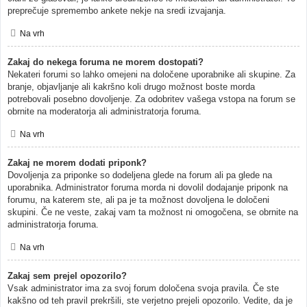
preprečuje spremembo ankete nekje na sredi izvajanja.
Na vrh
Zakaj do nekega foruma ne morem dostopati?
Nekateri forumi so lahko omejeni na določene uporabnike ali skupine. Za
branje, objavljanje ali kakršno koli drugo možnost boste morda
potrebovali posebno dovoljenje. Za odobritev vašega vstopa na forum se
obrnite na moderatorja ali administratorja foruma.
Na vrh
Zakaj ne morem dodati priponk?
Dovoljenja za priponke so dodeljena glede na forum ali pa glede na
uporabnika. Administrator foruma morda ni dovolil dodajanje priponk na
forumu, na katerem ste, ali pa je ta možnost dovoljena le določeni
skupini. Če ne veste, zakaj vam ta možnost ni omogočena, se obrnite na
administratorja foruma.
Na vrh
Zakaj sem prejel opozorilo?
Vsak administrator ima za svoj forum določena svoja pravila. Če ste
kakšno od teh pravil prekršili, ste verjetno prejeli opozorilo. Vedite, da je