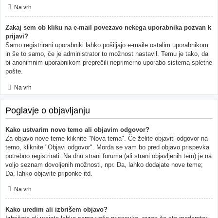
Na vrh
Zakaj sem ob kliku na e-mail povezavo nekega uporabnika pozvan k
prijavi?
Samo registrirani uporabniki lahko pošiljajo e-maile ostalim uporabnikom
in še to samo, če je administrator to možnost nastavil. Temu je tako, da
bi anonimnim uporabnikom preprečili neprimerno uporabo sistema spletne
pošte.
Na vrh
Poglavje o objavljanju
Kako ustvarim novo temo ali objavim odgovor?
Za objavo nove teme kliknite "Nova tema". Če želite objaviti odgovor na
temo, kliknite "Objavi odgovor". Morda se vam bo pred objavo prispevka
potrebno registrirati. Na dnu strani foruma (ali strani objavljenih tem) je na
voljo seznam dovoljenih možnosti, npr. Da, lahko dodajate nove teme;
Da, lahko objavite priponke itd.
Na vrh
Kako uredim ali izbrišem objavo?